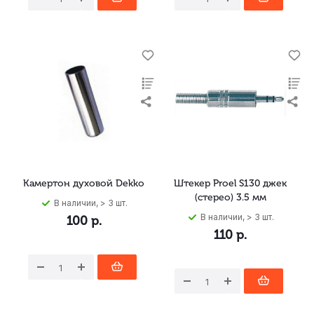
Камертон духовой Dekko
Штекер Proel S130 джек
(стерео) 3.5 мм
В наличии, > 3 шт.
В наличии, > 3 шт.
100
р.
110
р.