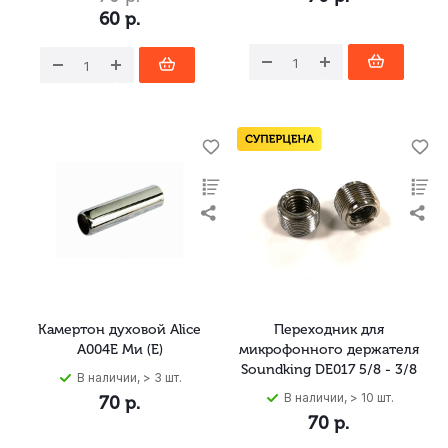
60
р.
Камертон духовой Alice
Переходник для
A004E Ми (E)
микрофонного держателя
Soundking DE017 5/8 - 3/8
В наличии, > 3 шт.
В наличии, > 10 шт.
70
р.
70
р.