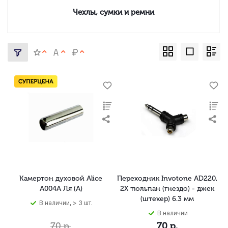
Чехлы, сумки и ремни
Камертон духовой Alice
Переходник Invotone AD220,
A004A Ля (A)
2X тюльпан (гнездо) - джек
(штекер) 6.3 мм
В наличии, > 3 шт.
В наличии
70
р.
70
р.