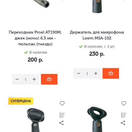
Переходник Proel AT190M,
Держатель для микрофона
джек (моно) 6.3 мм -
Leem MSA-102
тюльпан (гнездо)
В наличии, > 3 шт.
В наличии
230
р.
200
р.