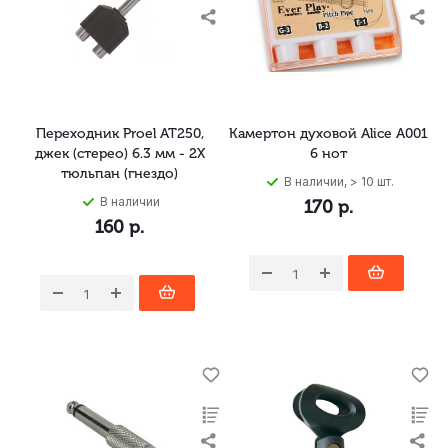
Переходник Proel AT250,
Камертон духовой Alice A001
джек (стерео) 6.3 мм - 2X
6 нот
тюльпан (гнездо)
В наличии, > 10 шт.
В наличии
170
р.
160
р.