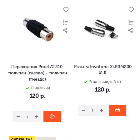
Переходник Proel AT210,
Разъем Invotone XLR3M200
тюльпан (гнездо) - тюльпан
XLR
(гнездо)
В наличии, > 3 шт.
В наличии
120
р.
120
р.