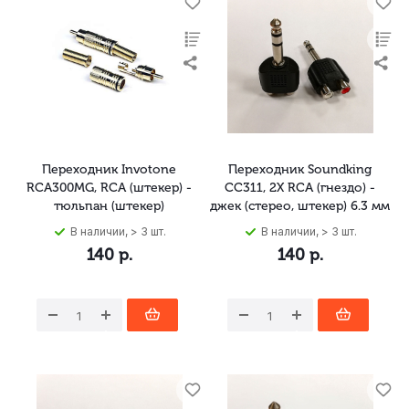
Переходник Invotone
Переходник Soundking
RCA300MG, RCA (штекер) -
CC311, 2X RCA (гнездо) -
тюльпан (штекер)
джек (стерео, штекер) 6.3 мм
В наличии, > 3 шт.
В наличии, > 3 шт.
140
р.
140
р.