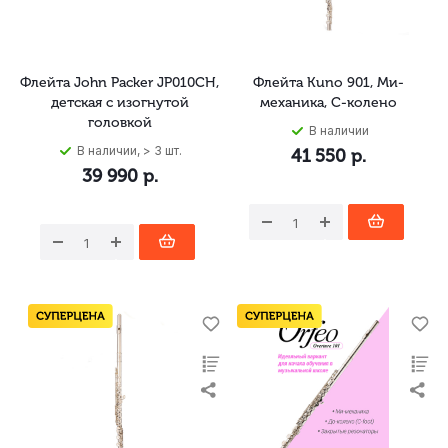
Флейта John Packer JP010CH,
Флейта Kuno 901, Ми-
детская с изогнутой
механика, C-колено
головкой
В наличии
В наличии, > 3 шт.
41 550
р.
39 990
р.