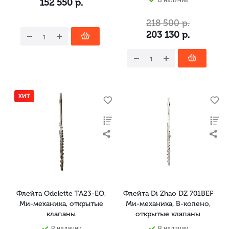
152 550
р.
218 500
р.
203 130
р.
Флейта Odelette TA23-EO,
Флейта Di Zhao DZ 701BEF
Ми-механика, открытые
Ми-механика, B-колено,
клапаны
открытые клапаны
В наличии
В наличии