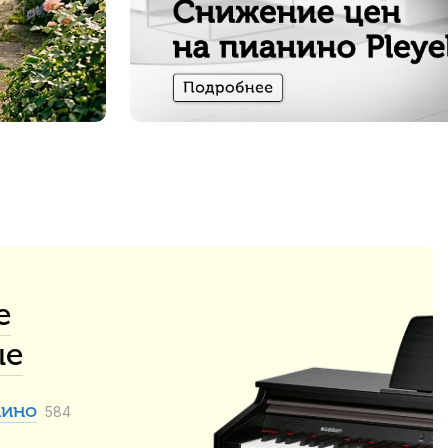
е
ые
нино
584