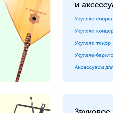
и аксесс
Укулеле-сопра
Укулеле-конце
Укулеле-тенор
Укулеле-барит
Аксессуары для
Звуковое