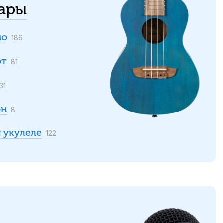
уары
но
186
рт
81
31
он
8
 укулеле
122