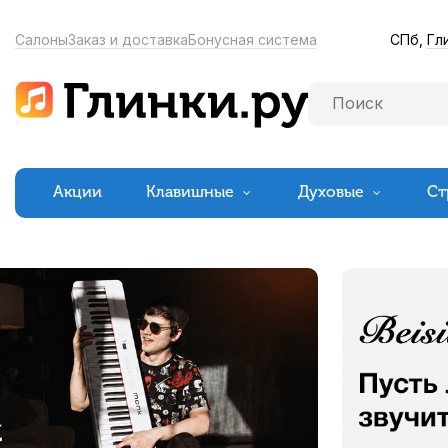
СПб,
Гл
Салоны
Заказ и доставка
Бонусная система
Акции
Клавишные
Духовые
Ст