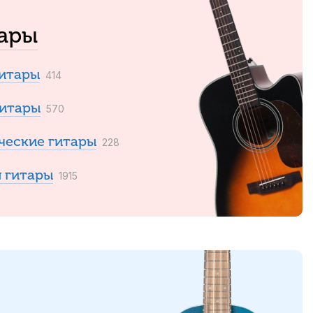
уары
гитары
414
гитары
570
ческие гитары
228
 гитары
1915