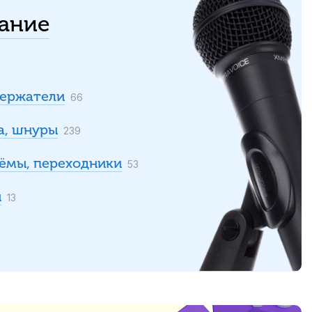
ание
ержатели
66
а, шнуры
239
ъёмы, переходники
53
ы
13