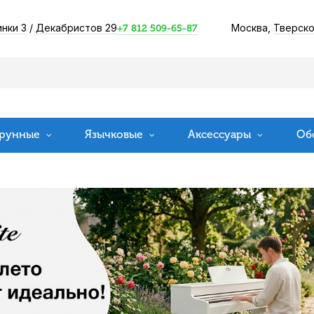
инки 3
/
Декабристов 29
Москва,
Тверско
+7 812 509-65-87
рунные
Язычковые
Аксессуары
Об