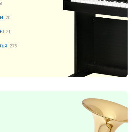
48
и
20
ры
31
лья
275