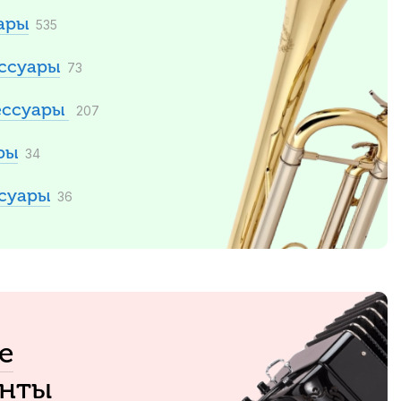
ары
535
ессуары
73
ессуары
207
ры
34
ссуары
36
е
енты