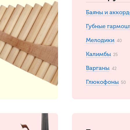
Баяны и аккорд
Губные гармош
Мелодики
40
Калимбы
25
Варганы
42
Глюкофоны
50