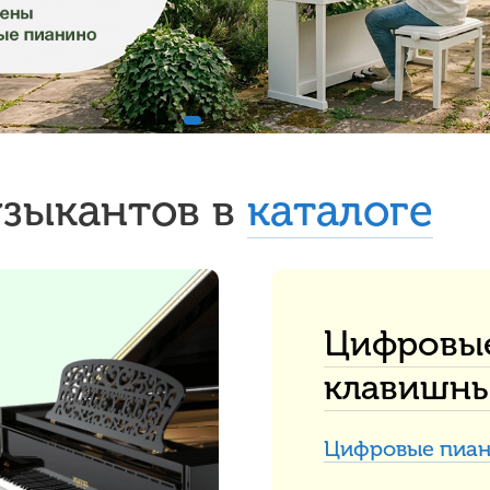
узыкантов в
каталоге
Цифровы
клавишн
Цифровые пиа