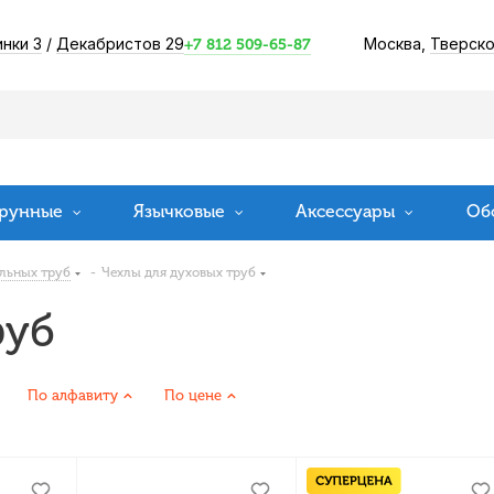
инки 3
/
Декабристов 29
Москва,
Тверско
+7 812 509-65-87
рунные
Язычковые
Аксессуары
Об
льных труб
-
Чехлы для духовых труб
руб
По алфавиту
По цене