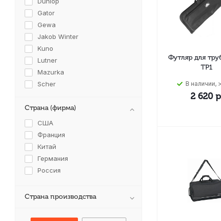
Dunlop
Gator
Gewa
Jakob Winter
Kuno
Футляр для тр
Lutner
ТР1
Mazurka
Scher
В наличии, >
2 620
р
АМС
Страна (фирма)
Мозеръ
США
Франция
Китай
Германия
Россия
Страна производства