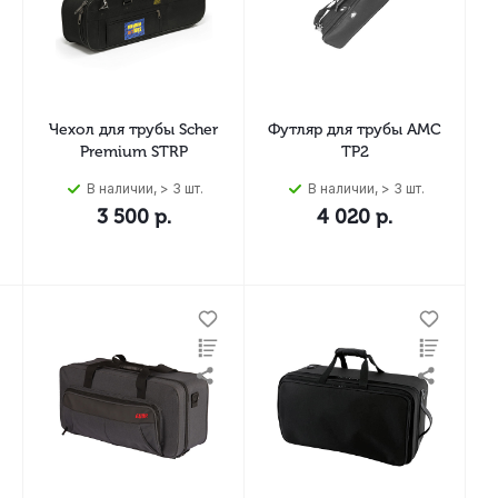
Чехол для трубы Scher
Футляр для трубы АМС
Premium STRP
ТР2
В наличии, > 3 шт.
В наличии, > 3 шт.
3 500
р.
4 020
р.