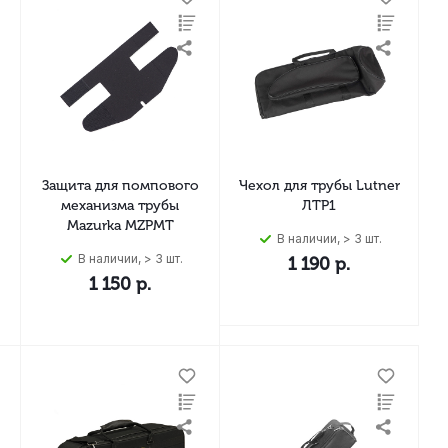
Защита для помпового
Чехол для трубы Lutner
механизма трубы
ЛТР1
Mazurka MZPMT
В наличии, > 3 шт.
В наличии, > 3 шт.
1 190
р.
1 150
р.