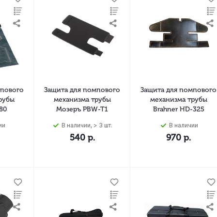
мпового
Защита для помпового
Защита для помпового
рубы
механизма трубы
механизма трубы
80
Мозеръ PBW-T1
Brahner HD-325
ии
В наличии, > 3 шт.
В наличии
540
р.
970
р.