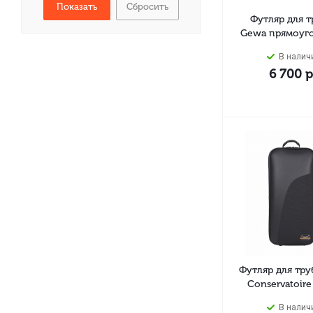
Сбросить
Футляр для 
Gewa прямоуг
В налич
6 700
р
Футляр для тр
Conservatoire
В налич