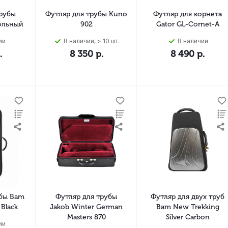
трубы
Футляр для трубы Kuno
Футляр для корнета
ольный
902
Gator GL-Cornet-A
ии
В наличии, > 10 шт.
В наличии
.
8 350
р.
8 490
р.
убы Bam
Футляр для трубы
Футляр для двух труб
 Black
Jakob Winter German
Bam New Trekking
Masters 870
Silver Carbon
ии