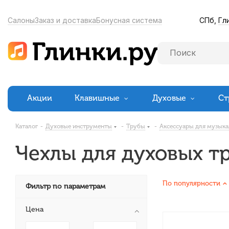
СПб,
Гл
Салоны
Заказ и доставка
Бонусная система
Акции
Клавишные
Духовые
Ст
Каталог
-
Духовые инструменты
-
Трубы
-
Аксессуары для музыка
Чехлы для духовых т
По популярности
Фильтр по параметрам
Цена