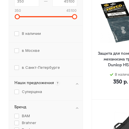
350
45100
В наличии
в Москве
Защита для по
механизма т
Dunlop HE
в Санкт-Петербурге
В налич
350
р.
Наши предложения
?
Суперцена
Бренд
BAM
Brahner