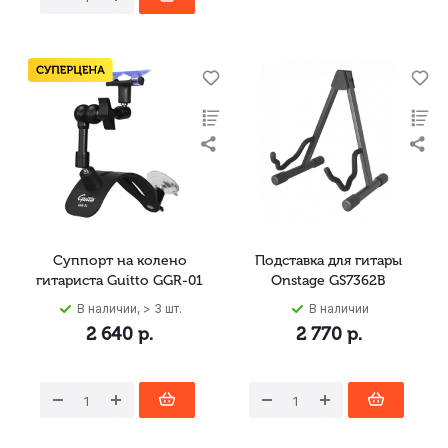
Суппорт на колено
Подставка для гитары
гитариста Guitto GGR-01
Onstage GS7362B
В наличии, > 3 шт.
В наличии
2 640
р.
2 770
р.