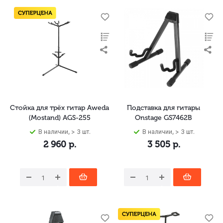
Стойка для трёх гитар Aweda
Подставка для гитары
(Mostand) AGS-255
Onstage GS7462B
В наличии, > 3 шт.
В наличии, > 3 шт.
2 960
р.
3 505
р.