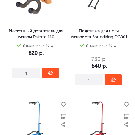
Настенный держатель для
Подставка для ноги
гитары Palette 110
гитариста Soundking DG001
В наличии, > 10 шт.
В наличии, > 10 шт.
620
р.
730
р.
640
р.