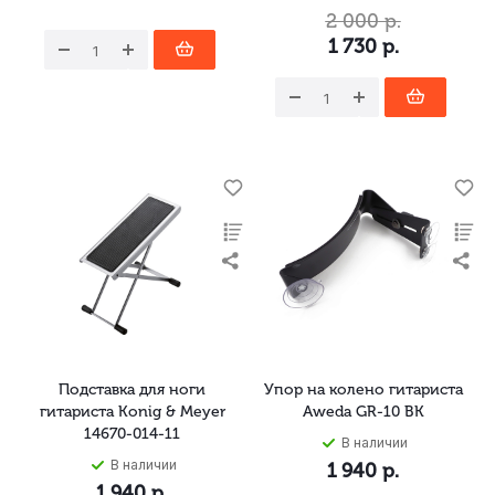
2 000
р.
1 730
р.
Подставка для ноги
Упор на колено гитариста
гитариста Konig & Meyer
Aweda GR-10 BK
14670-014-11
В наличии
В наличии
1 940
р.
1 940
р.