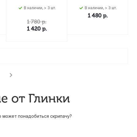
В наличии, > 3 шт.
В наличии, > 3 шт.
1 480
р.
1 780
р.
1 420
р.
е от Глинки
о может понадобиться скрипачу?