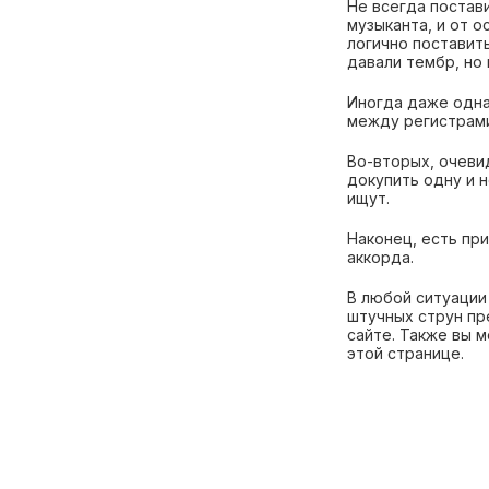
Не всегда постав
музыканта, и от о
логично поставит
давали тембр, но 
Иногда даже одна
между регистрами
Во-вторых, очеви
докупить одну и 
ищут.
Наконец, есть пр
аккорда.
В любой ситуации
штучных струн пре
сайте. Также вы м
этой странице.