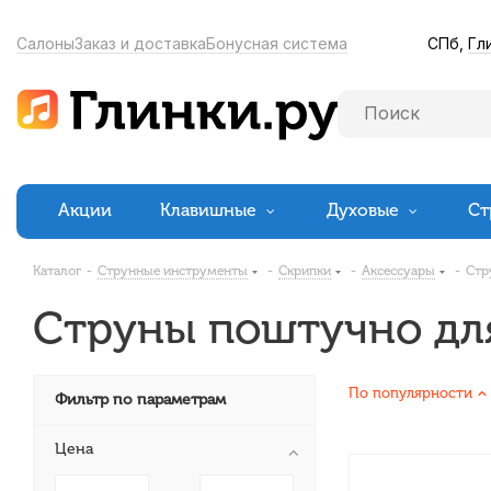
СПб,
Гл
Салоны
Заказ и доставка
Бонусная система
Акции
Клавишные
Духовые
Ст
Каталог
-
Струнные инструменты
-
Скрипки
-
Аксессуары
-
Стр
Струны поштучно дл
По популярности
Фильтр по параметрам
Цена