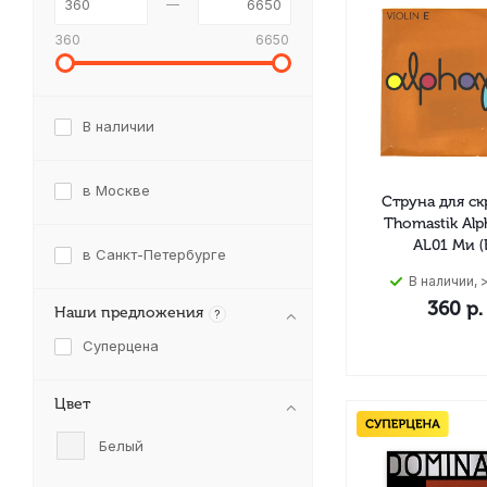
360
6650
В наличии
в Москве
Струна для с
Thomastik Alp
AL01 Ми (
в Санкт-Петербурге
В наличии, >
360
р.
Наши предложения
?
Суперцена
Цвет
Белый