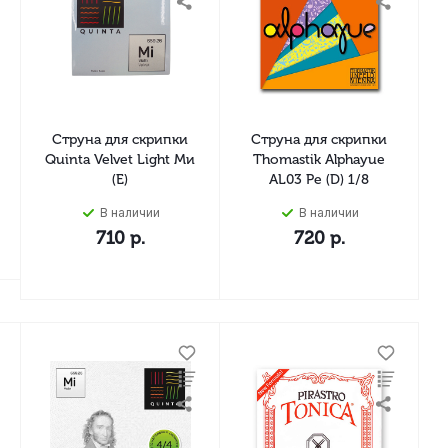
Струна для скрипки
Струна для скрипки
Quinta Velvet Light Ми
Thomastik Alphayue
(E)
AL03 Ре (D) 1/8
В наличии
В наличии
710
р.
720
р.