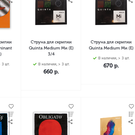
крипки
Струна для скрипки
Струна для скрипки
minant
Quinta Medium Ми (E)
Quinta Medium Ми (E)
)
3/4
В наличии, > 3 шт.
 3 шт.
В наличии, > 3 шт.
670
р.
660
р.