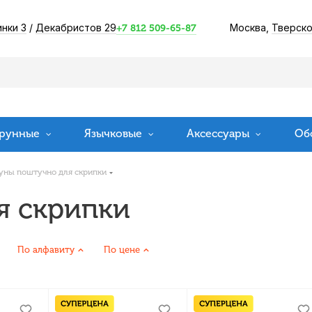
инки 3
/
Декабристов 29
Москва,
Тверско
+7 812 509-65-87
рунные
Язычковые
Аксессуары
Об
уны поштучно для скрипки
я скрипки
По алфавиту
По цене