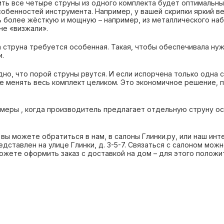
ить все четыре струны из одного комплекта будет оптимальны
собенностей инструмента. Например, у вашей скрипки яркий в
ь более жёсткую и мощную – например, из металлического набо
не «визжали».
 струна требуется особенная. Такая, чтобы обеспечивала нуж
.
дно, что порой струны рвутся. И если испорчена только одна 
не менять весь комплект целиком. Это экономичное решение, 
имеры , когда производитель предлагает отдельную струну ос
 вы можете обратиться в нам, в салоны Глинки.ру, или наш ин
дставлен на улице Глинки, д. 3-5-7. Связаться с салоном можн
ожете оформить заказ с доставкой на дом – для этого положи