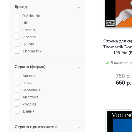
Бренд
D'Addario
Hill
Larsen
Pirastro
Струна для с
Quinta
Thomastik Do
Thomastik
129 Ми (E
В наличии, >
Страна (фирма)
750
р.
Англия
660
р.
США
Германия
Австрия
Россия
Дания
Страна производства