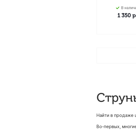
В налич
1 350
р
Струн
Найти в продаже 
Во-первых, многи