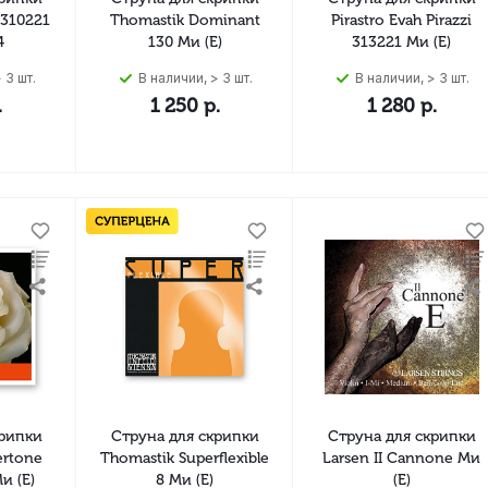
 310221
Thomastik Dominant
Pirastro Evah Pirazzi
4
130 Ми (E)
313221 Ми (E)
 3 шт.
В наличии, > 3 шт.
В наличии, > 3 шт.
.
1 250
р.
1 280
р.
крипки
Струна для скрипки
Струна для скрипки
ertone
Thomastik Superflexible
Larsen II Cannone Ми
и (E)
8 Ми (E)
(E)