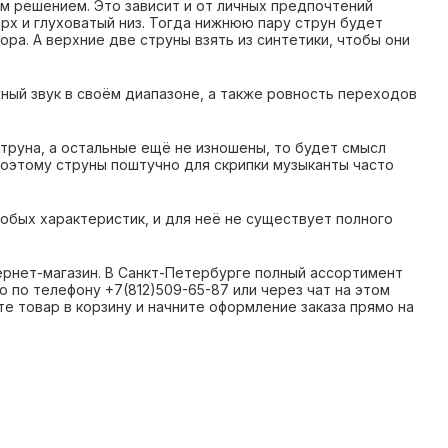
м решением. Это зависит и от личных предпочтений
ерх и глуховатый низ. Тогда нижнюю пару струн будет
ра. А верхние две струны взять из синтетики, чтобы они
ный звук в своём диапазоне, а также ровность переходов
струна, а остальные ещё не изношены, то будет смысл
поэтому струны поштучно для скрипки музыканты часто
обых характеристик, и для неё не существует полного
тернет-магазин. В Санкт-Петербурге полный ассортимент
о по телефону +7(812)509-65-87 или через чат на этом
те товар в корзину и начните оформление заказа прямо на