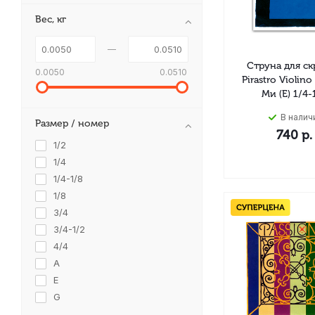
Вес, кг
Струна для с
0.0050
0.0510
Pirastro Violino
Ми (E) 1/4-
В налич
Размер / номер
740
р.
1/2
1/4
1/4-1/8
1/8
3/4
3/4-1/2
4/4
A
E
G