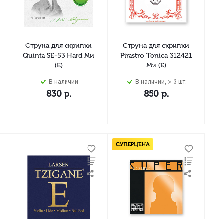
Струна для скрипки
Струна для скрипки
-
Quinta SE-53 Hard Ми
Pirastro Tonica 312421
(E)
Ми (E)
В наличии
В наличии, > 3 шт.
830
р.
850
р.