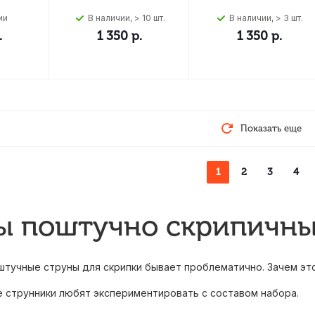
ии
В наличии, > 10 шт.
В наличии, > 3 шт.
.
1 350
р.
1 350
р.
Показать еще
1
2
3
4
ы поштучно скрипичны
штучные струны для скрипки бывает проблематично. Зачем эт
е струнники любят экспериментировать с составом набора.