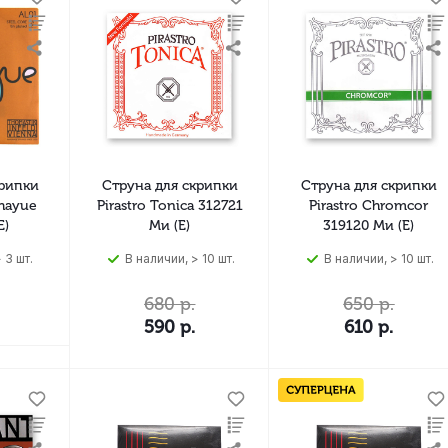
крипки
Струна для скрипки
Струна для скрипки
hayue
Pirastro Tonica 312721
Pirastro Chromcor
E)
Ми (E)
319120 Ми (E)
 3 шт.
В наличии, > 10 шт.
В наличии, > 10 шт.
680
р.
650
р.
590
р.
610
р.