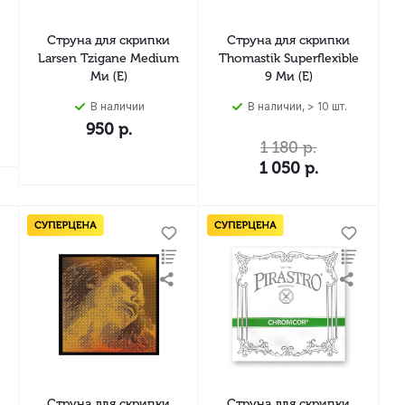
Струна для скрипки
Струна для скрипки
Larsen Tzigane Medium
Thomastik Superflexible
Ми (E)
9 Ми (E)
В наличии
В наличии, > 10 шт.
950
р.
1 180
р.
1 050
р.
Струна для скрипки
Струна для скрипки