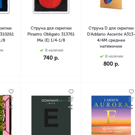
крипки
Струна для скрипки
Струна D для скрипки
 310261
Pirastro Obligato 313761
D'Addario Ascente A313
1/8
Ми (E) 1/4-1/8
4/4M среднее
натяжение
ии
В наличии
В наличии
740
р.
800
р.