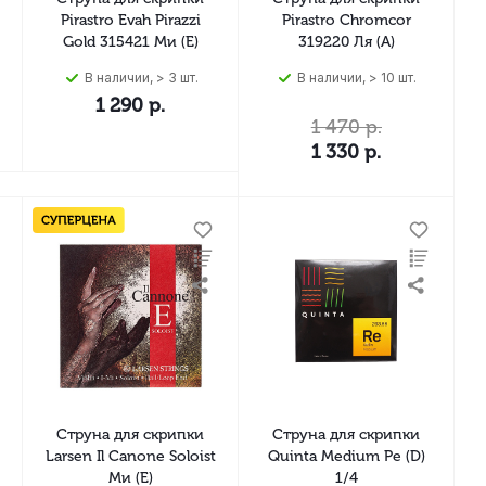
Pirastro Evah Pirazzi
Pirastro Chromcor
Gold 315421 Ми (E)
319220 Ля (A)
В наличии, > 3 шт.
В наличии, > 10 шт.
1 290
р.
1 470
р.
1 330
р.
Струна для скрипки
Струна для скрипки
Larsen Il Canone Soloist
Quinta Medium Ре (D)
Ми (E)
1/4