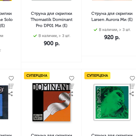
крипки
Струна для скрипки
Струна для скрипки
ne Solo
Thomastik Dominant
Larsen Aurora Ми (E)
(E)
Pro DP01 Ми (E)
В наличии, > 3 шт.
ии
В наличии, > 3 шт.
920
р.
900
р.
.
крипки
Струна для скрипки
Струна для скрипки