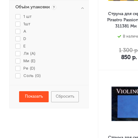
Объём упаковки
?
Струна для с
1 шт
Pirastro Passio
1шт
311381 Ми 
A
В налич
D
E
1 300
р
Ля (A)
850
р.
Ми (E)
Ре (D)
Соль (G)
Сбросить
Струна для с