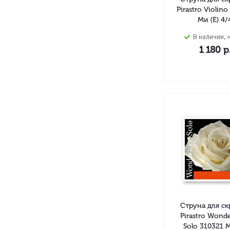
Pirastro Violino
Ми (E) 4/
В наличии, >
1 180
р
Струна для с
Pirastro Wond
Solo 310321 М