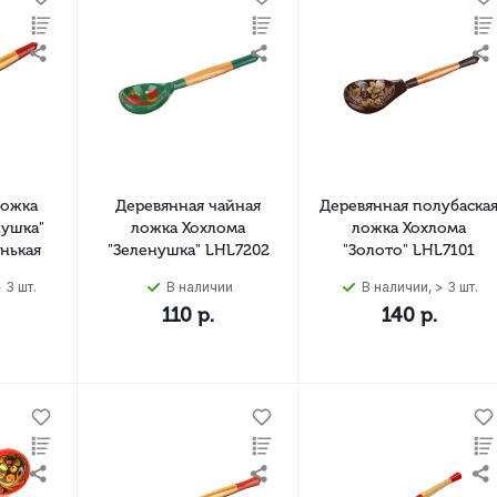
ложка
Деревянная чайная
Деревянная полубаска
нушка"
ложка Хохлома
ложка Хохлома
нькая
"Зеленушка" LHL7202
"Золото" LHL7101
 3 шт.
В наличии
В наличии, > 3 шт.
110
р.
140
р.