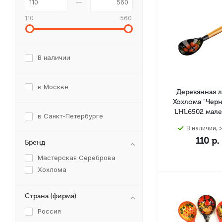
110
560
В наличии
в Москве
Деревянная 
Хохлома "Чер
LHL6502 мале
в Санкт-Петербурге
В наличии, >
110
р.
Бренд
Мастерская Сереброва
Хохлома
Страна (фирма)
Россия