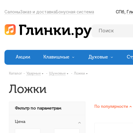
СПб,
Гл
Салоны
Заказ и доставка
Бонусная система
Акции
Клавишные
Духовые
Ст
Каталог
-
Ударные
-
Шумовые
-
Ложки
Ложки
По популярности
Фильтр по параметрам
Цена