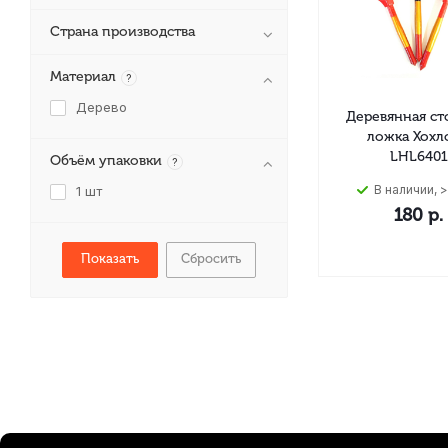
Страна производства
Материал
?
Дерево
Деревянная ст
ложка Хохл
LHL6401
Объём упаковки
?
В наличии, >
1 шт
180
р.
Сбросить