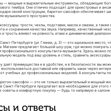
ы — мощные и выразительные инструменты, обладающие богат
ового тембра. Они отлично подходят для оркестровых и анса
годаря своей конструкции, баритон-саксофон обеспечивает ши
ля музыкального пространства.
ксессуары: трости, чехлы, подставки, масла и смазки, а такж
та и сохранения качества звука. Например, качественный чех
 и трость влияют на ровность атаки и динамический диапазон
 Санкт-Петербурге (ул. Глинки, д. 3) — это идеальное место,
м. Магазин предлагает большой шоу-рум, где можно поиграть н
 профессионального консультанта-музыканта. Здесь можно п
льную модель под ваш уровень и стиль, сравнить аксессуары 
ру даёт преимущества и в удобстве, и в безопасности: вы мож
воспользоваться доставкой или оформить заказ через интерне
от учебных до профессиональных моделей. А консультанты по
аритон-саксофон — это не только выразительный и мощный ин
у в Санкт-Петербурге предлагает всё необходимое для этого:
 советы и комфортную покупку — будь то напрямую в салоне 
сы и ответы