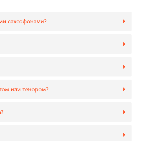
ими саксофонами?
ьтом или тенором?
а?