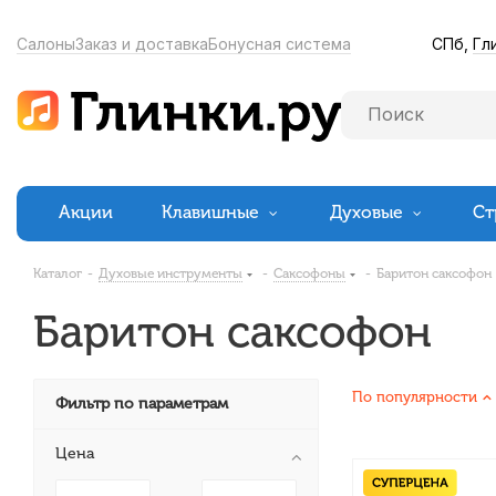
СПб,
Гл
Салоны
Заказ и доставка
Бонусная система
Акции
Клавишные
Духовые
Ст
Каталог
-
Духовые инструменты
-
Саксофоны
-
Баритон саксофон
Баритон саксофон
По популярности
Фильтр по параметрам
Цена