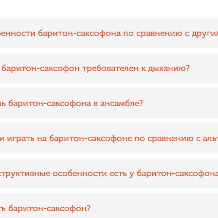
бенности баритон-саксофона по сравнению с друг
 баритон-саксофон требователен к дыханию?
ль баритон-саксофона в ансамбле?
и играть на баритон-саксофоне по сравнению с ал
структивные особенности есть у баритон-саксофон
ть баритон-саксофон?