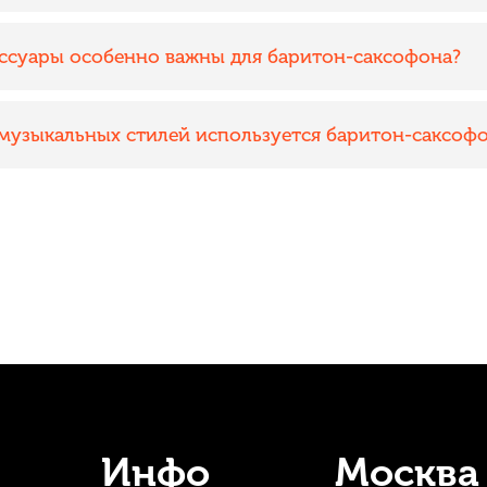
ессуары особенно важны для баритон-саксофона?
 музыкальных стилей используется баритон-саксоф
Инфо
Москва