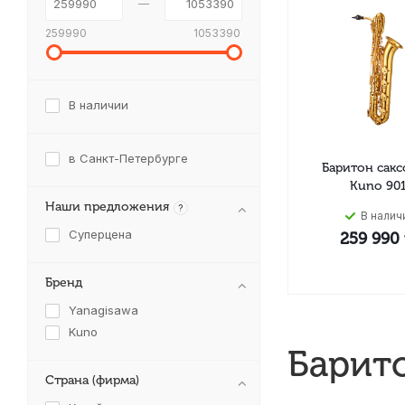
259990
1053390
В наличии
в Санкт-Петербурге
Баритон сак
Kuno 90
Наши предложения
?
В налич
Суперцена
259 990
Бренд
Yanagisawa
Kuno
Барит
Страна (фирма)