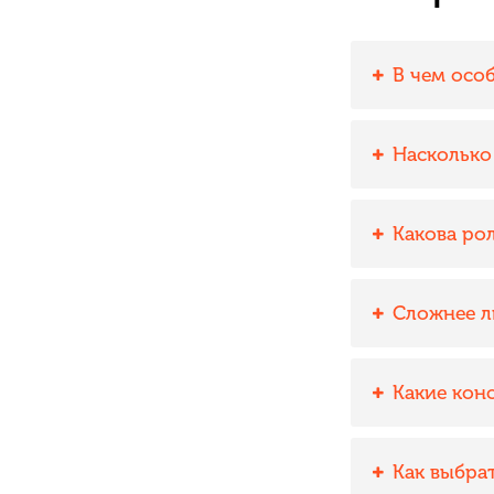
В чем осо
Насколько
Какова ро
Сложнее л
Какие кон
Как выбра