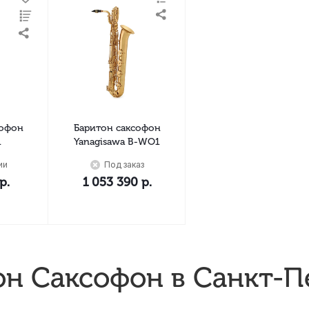
софон
Баритон саксофон
1
Yanagisawa B-WO1
ии
Под заказ
р.
1 053 390
р.
он Саксофон в Санкт-П