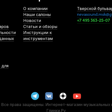
О компании
Тверской бульвар
Наши салоны
nevasound.msk@g
Новости
+7 495 363-25-07
аров
Статьи и обзоры
льности
Инструкции к
 данных
инструментам
 для
Все права защищены. Интернет-магазин музыкальных
Глинки.Ру