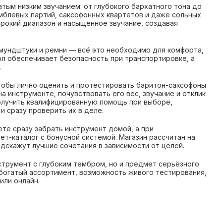
ым низким звучанием: от глубокого бархатного тона до
мблевых партий, саксофонных квартетов и даже сольных
рокий диапазон и насыщенное звучание, создавая
е мундштуки и ремни — всё это необходимо для комфорта,
ол обеспечивает безопасность при транспортировке, а
.
 чтобы лично оценить и протестировать баритон-саксофоны
а инструменте, почувствовать его вес, звучание и отклик
олучить квалифицированную помощь при выборе,
и сразу проверить их в деле.
ете сразу забрать инструмент домой, а при
т-каталог с бонусной системой. Магазин рассчитан на
дскажут лучшие сочетания в зависимости от целей.
струмент с глубоким тембром, но и предмет серьёзного
 богатый ассортимент, возможность живого тестирования,
или онлайн.