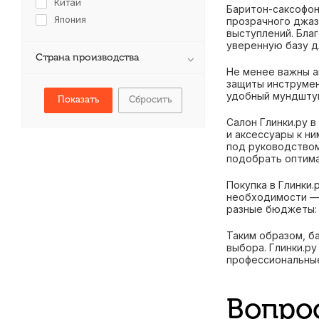
Китай
Баритон-саксофон
Япония
прозрачного джаз
выступлений. Бла
уверенную базу д
Страна производства
Не менее важны а
защиты инструмен
удобный мундштук
Сбросить
Салон Глинки.ру в
и аксессуары к ни
под руководством
подобрать оптима
Покупка в Глинки.
необходимости — 
разные бюджеты: 
Таким образом, б
выбора. Глинки.р
профессиональные
Вопро