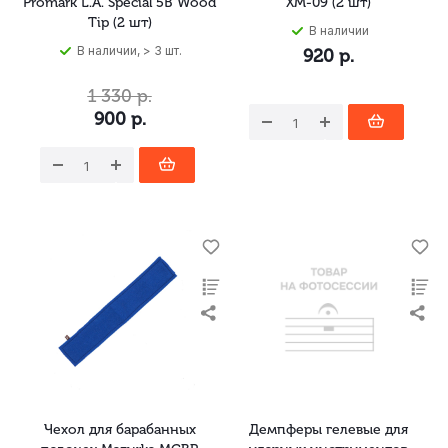
Promark L.A. Special 5B Wood
XM-09 (2 шт)
Tip (2 шт)
В наличии
В наличии, > 3 шт.
920
р.
1 330
р.
900
р.
Чехол для барабанных
Демпферы гелевые для