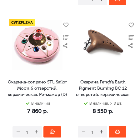
Окарина-сопрано STL Sailor
Окарина FengYa Earth
Moon 6 отверстий,
Pigment Burning BC 12
керамическая, Ре-мажор (D)
отверстий, керамическая
В наличии
В наличии, > 3 шт.
7 860
р.
8 550
р.