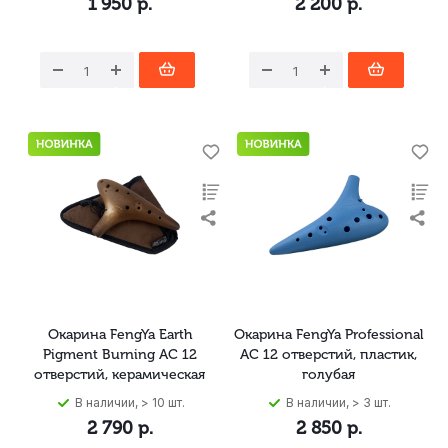
1 950
р.
2 200
р.
Окарина FengYa Earth
Окарина FengYa Professional
Pigment Burning AC 12
AC 12 отверстий, пластик,
отверстий, керамическая
голубая
В наличии, > 10 шт.
В наличии, > 3 шт.
2 790
р.
2 850
р.