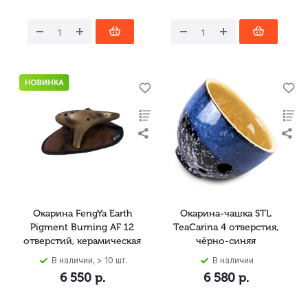
Окарина FengYa Earth
Окарина-чашка STL
Pigment Burning AF 12
TeaCarina 4 отверстия,
отверстий, керамическая
чёрно-синяя
В наличии, > 10 шт.
В наличии
6 550
р.
6 580
р.