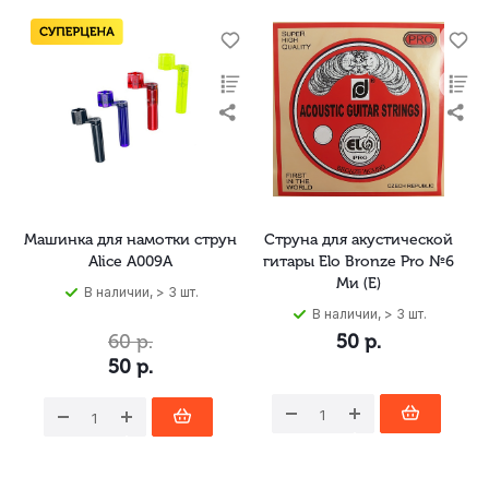
Машинка для намотки струн
Струна для акустической
Alice A009A
гитары Elo Bronze Pro №6
Ми (E)
В наличии, > 3 шт.
В наличии, > 3 шт.
60
р.
50
р.
50
р.