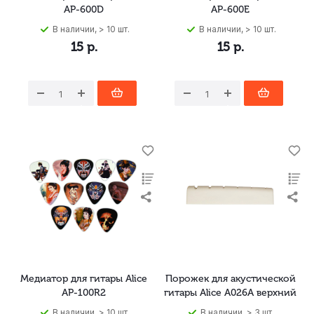
AP-600D
AP-600E
В наличии, > 10 шт.
В наличии, > 10 шт.
15
р.
15
р.
Медиатор для гитары Alice
Порожек для акустической
AP-100R2
гитары Alice A026A верхний
В наличии, > 10 шт.
В наличии, > 3 шт.