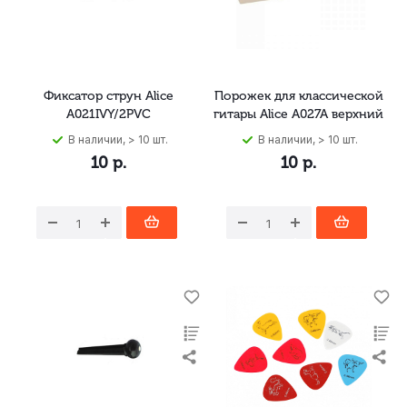
Фиксатор струн Alice
Порожек для классической
A021IVY/2PVC
гитары Alice A027A верхний
В наличии, > 10 шт.
В наличии, > 10 шт.
10
р.
10
р.