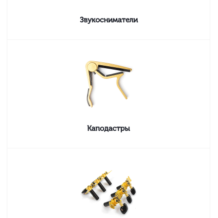
Звукосниматели
Каподастры