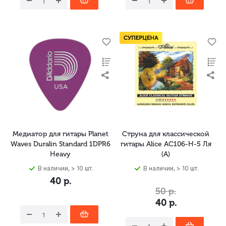
Медиатор для гитары Planet
Струна для классической
Waves Duralin Standard 1DPR6
гитары Alice AC106-H-5 Ля
Heavy
(A)
В наличии, > 10 шт.
В наличии, > 10 шт.
40
р.
50
р.
40
р.