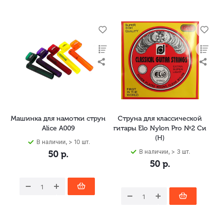
Машинка для намотки струн
Струна для классической
Alice A009
гитары Elo Nylon Pro №2 Си
(H)
В наличии, > 10 шт.
В наличии, > 3 шт.
50
р.
50
р.