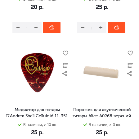
20
р.
25
р.
Медиатор для гитары
Порожек для акустической
D'Andrea Shell Celluloid 11-351
гитары Alice A026B верхний
В наличии, > 10 шт.
В наличии, > 3 шт.
25
р.
25
р.