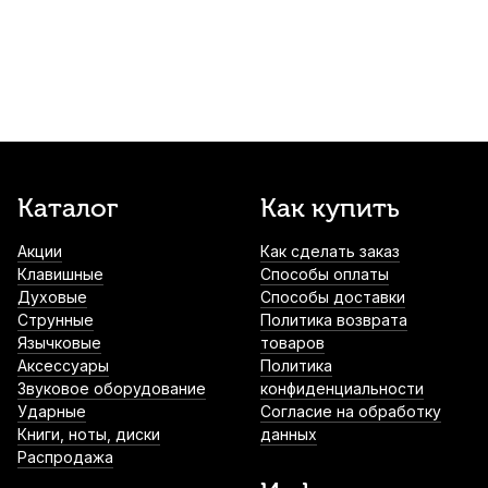
290
р.
275
р.
Купить
Каподастр для акустической гитары Solo
S-01 Gold
300
р.
285
р.
Купить
Увлажнитель для гитары Solo
Каталог
Как купить
фиолетовый
Акции
Как сделать заказ
380
р.
361
р.
Купить
Клавишные
Способы оплаты
Духовые
Способы доставки
Увлажнитель для гитары Brahner
Струнные
Политика возврата
MF01941 BK
Язычковые
товаров
Аксессуары
Политика
400
р.
380
р.
Купить
Звуковое оборудование
конфиденциальности
Ударные
Согласие на обработку
Книги, ноты, диски
данных
Струны для классической гитары
Распродажа
D'Addario Student Nylon EJ27H Hard (6
шт)