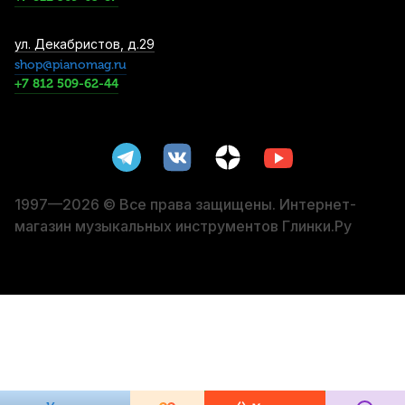
Струны для классической гитары Savarez
ул. Декабристов, д.29
New Cristal Cantiga 510 CJ High (6 шт)
shop@pianomag.ru
+7 812 509-62-44
2 570
р.
2 441
р.
Купить
Струны для акустической гитары Elixir
Nanoweb 11002 Extra Light (6 шт)
2 620
р.
2 489
р.
Купить
1997—2026 © Все права защищены. Интернет-
магазин музыкальных инструментов Глинки.Ру
Чехол для акустической гитары Hyper
Bag ЧГВС15ИЗ
3 590
р.
3 410
р.
Купить
Струны для классической гитары Savarez
Traditional 520 RH High (6 шт)
3 830
р.
3 638
р.
Купить