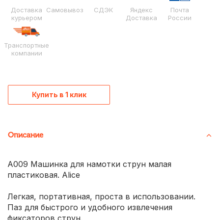
Доставка
Самовывоз
СДЭК
Яндекс
Почта
курьером
Доставка
России
Транспортные
компании
Купить в 1 клик
Описание
A009 Машинка для намотки струн малая
пластиковая. Alice
Легкая, портативная, проста в использовании.
Паз для быстрого и удобного извлечения
фиксаторов струн.