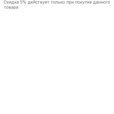
Скидка 5% действует только при покупке данного
товара
Медиатор для гитары Dunlop Ultex
Standard 0.60мм
70
р.
66
р.
Купить
Слайд для гитары Dadi SL-01
металлический
140
р.
133
р.
Купить
Настенный держатель для гитары Dekko
JR-606
240
р.
228
р.
Купить
Струна для классической гитары La Bella
Elite 424 Ля (A)