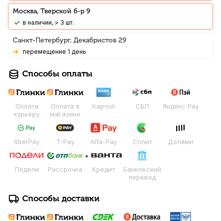
Москва, Тверской б-р 9
В наличии, > 3 шт.
Санкт-Петербург, Декабристов 29
Перемещение 1 день
Способы оплаты
Оплата
Оплата в
Картой
СБП
Яндекс Pay
курьеру
магазине
SberPay
T-Pay
Alfa-Pay
Сплит
Долями
Подели
Рассрочка
Кредит
Банковский
перевод
Способы доставки