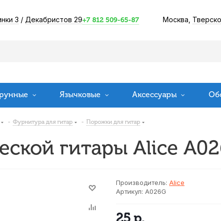
инки 3
/
Декабристов 29
Москва,
Тверско
+7 812 509-65-87
рунные
Язычковые
Аксессуары
Об
-
Фурнитура для гитар
-
Порожки для гитар
еской гитары Alice A0
Производитель:
Alice
Артикул:
A026G
25
р.