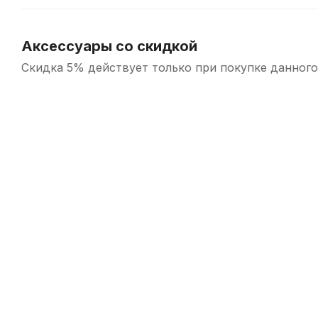
Аксессуары со скидкой
Скидка 5% действует только при покупке данного
-5%
Медиатор для гитары Gardenia PCF-ST на палец (коготь)
В наличии, > 10 шт.
50
р.
47
р.