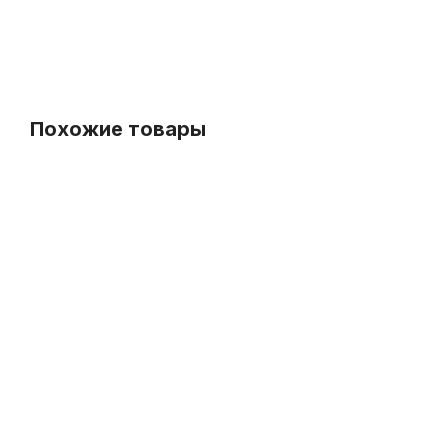
-5%
Похожие товары
СУПЕРЦЕНА
Ремень для классической гитары Hyper Bag РГК1-Ч
У
В наличии, > 3 шт.
200
р.
190
р.
Порожек для акустической гитары Alice A026C нижний
-5%
В наличии, > 3 шт.
СУПЕРЦЕНА
25
р.