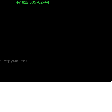
+7 812 509-62-44
40 Medium (6 шт)
 инструментов
rez Cristal Soliste 570 CR High (6 шт)
чии, > 10 шт.
90
р.
05
р.