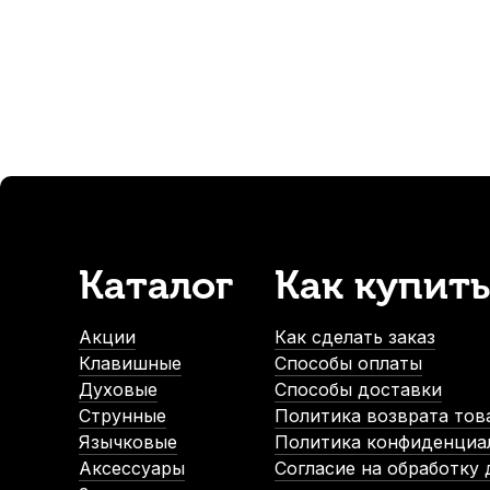
10
р.
Струны для акустической гитары D'Addario American Bron
В наличии, > 10 шт.
660
р.
627
р.
Каталог
Как купить
-5%
Акции
Как сделать заказ
Клавишные
Способы оплаты
Духовые
Способы доставки
Струнные
Политика возврата тов
Язычковые
Политика конфиденциа
Аксессуары
Согласие на обработку