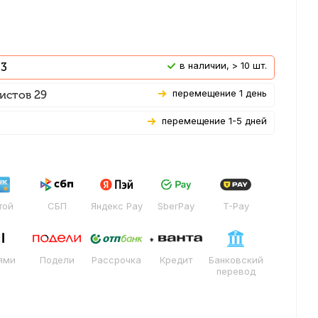
В наличии, > 10 шт.
 3
Перемещение 1 день
истов 29
Перемещение 1-5 дней
той
СБП
Яндекс Pay
SberPay
T-Pay
ями
Подели
Рассрочка
Кредит
Банковский
перевод