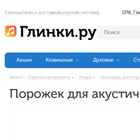
СПб,
Гл
Салоны
Заказ и доставка
Бонусная система
Акции
Клавишные
Духовые
Ст
Каталог
-
Струнные инструменты
-
Гитары
-
Аксессуары для гитар
Порожек для акустич