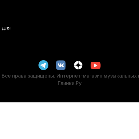
dium Hard (6 шт)
Струны для классической гитары Sevilla 84
В наличии, > 3 шт.
1 200
р.
 для
1 140
р.
ий
Порожек для акустической гитары Alice A026G нижний
В наличии, > 10 шт.
-5%
25
р.
СУПЕРЦЕНА
Все права защищены. Интернет-магазин музыкальных
Глинки.Ру
00 SHT Super High (6 шт)
Струны для классической гитары Sava
В нали
1 6
1 6