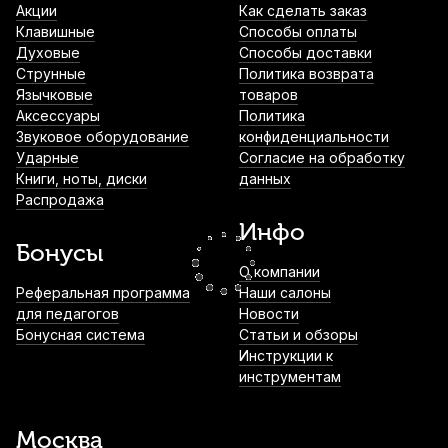
Акции
Как сделать заказ
Клавишные
Способы оплаты
Духовые
Способы доставки
Струны для классической гитары Alice
Струнные
Политика возврата
AWR18-H Hard (6 шт)
Язычковые
товаров
Аксессуары
Политика
580
р.
551
р.
Купить
Звуковое оборудование
конфиденциальности
Ударные
Согласие на обработку
Книги, ноты, диски
данных
Струны для акустической гитары
Распродажа
D'Addario Bronze EJ10 Extra Light (6 шт)
Инфо
800
р.
760
р.
Купить
Бонусы
О компании
Струны для классической гитары
Реферальная программа
Наши салоны
D'Addario Pro-Arte EJ31 Hard (6 шт)
для педагогов
Новости
Бонусная система
Статьи и обзоры
1 330
р.
1 263
р.
Купить
Инструкции к
инструментам
Струны для классической гитары Savarez
Cristal 570 CJ Very High (6 шт)
Москва
1 630
р.
1 548
р.
Купить