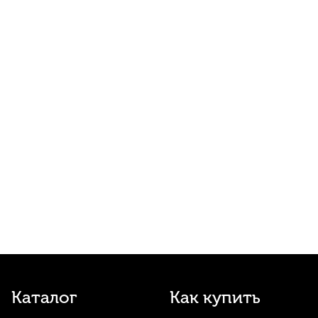
15
р.
14
р.
Купить
Струна для классической гитары Alice
AC106-H-5 Ля (A)
40
р.
38
р.
Купить
Защитная накладка на деку гитары Alice
A025EP
60
р.
57
р.
Купить
Медиатор для гитары Dunlop Stubby
80
р.
76
р.
Купить
Масло лимонное EL's
Каталог
Как купить
410
р.
389
р.
Купить