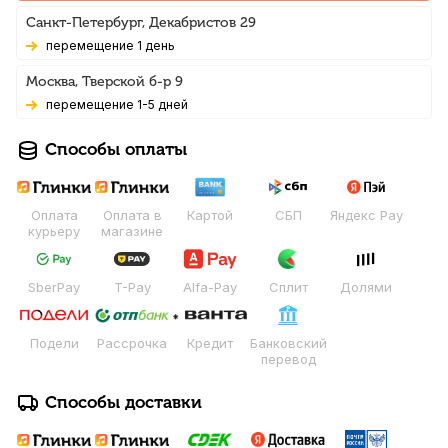
Санкт-Петербург, Декабристов 29
Перемещение 1 день
Москва, Тверской б-р 9
Перемещение 1-5 дней
Способы оплаты
Оплата
Оплата в
Картой
СБП
Яндекс Pay
курьеру
магазине
SberPay
T-Pay
Alfa-Pay
Сплит
Долями
Подели
Рассрочка
Кредит
Банковский
перевод
Способы доставки