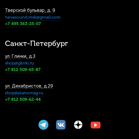
Тверской бульвар, д. 9
nevasound.msk@gmail.com
Струны для классической гитары Savarez
Cristal Soliste 570 CR High (6 шт)
+7 495 363-25-07
1 690
р.
1 605
р.
Купить
Санкт-Петербург
Струны для классической гитары Jose
ул. Глинки, д.3
Ramirez Hard (6 шт)
shop@glinki.ru
2 200
р.
2 090
р.
Купить
+7 812 509-65-87
Струны для классической гитары Savarez
ул. Декабристов, д.29
HT Classic 540 J High (6 шт)
shop@pianomag.ru
+7 812 509-62-44
2 210
р.
2 099
р.
Купить
Струны для классической гитары Savarez
Corum Alliance 500 AJ High (6 шт)
2 210
р.
2 099
р.
Купить