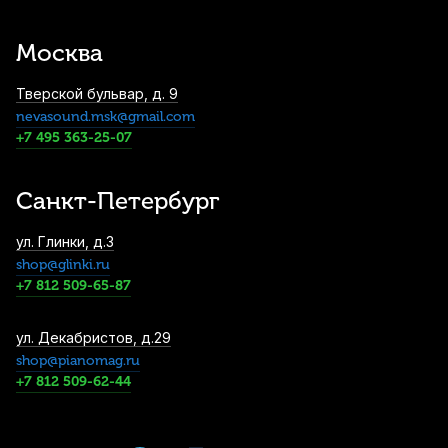
Смычок для скрипки Karl Heinlich HVB-
24A 1/2
Москва
2 920
р.
2 774
р.
Купить
Тверской бульвар, д. 9
nevasound.msk@gmail.com
Подставка для струн скрипки Hidersine
858AH 4/4 высокая
+7 495 363-25-07
2 920
р.
2 774
р.
Купить
Санкт-Петербург
Струна для скрипки Thomastik Peter
ул. Глинки, д.3
Infeld PI02 Ля (A)
shop@glinki.ru
3 240
р.
3 078
р.
Купить
+7 812 509-65-87
Струны для скрипки Thomastik Alphayue
ул. Декабристов, д.29
AL100 (4 шт)
shop@pianomag.ru
+7 812 509-62-44
4 010
р.
3 809
р.
Купить
Смычок для скрипки Stefan Poladic 11