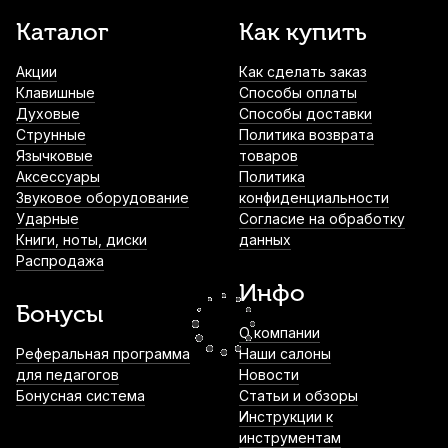
Струна для скрипки Thomastik Spirocore
Каталог
Как купить
S12 Ре (D)
Акции
Как сделать заказ
1 700
р.
1 615
р.
Купить
Клавишные
Способы оплаты
Духовые
Способы доставки
Колки для скрипки Dunlop HE921
Струнные
Политика возврата
композит 3/4 (4 шт)
Язычковые
товаров
Аксессуары
Политика
1 860
р.
1 767
р.
Купить
Звуковое оборудование
конфиденциальности
Ударные
Согласие на обработку
Книги, ноты, диски
данных
Сурдина для скрипки Gewa
Распродажа
2 070
р.
1 966
р.
Купить
Инфо
Бонусы
О компании
Футляр для скрипки Brahner VLS-90/BK
Реферальная программа
Наши салоны
1/2
для педагогов
Новости
Бонусная система
Статьи и обзоры
2 730
р.
2 593
р.
Купить
Инструкции к
инструментам