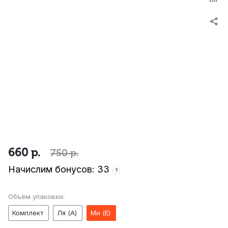
660
р.
750
р.
Начислим бонусов: 33
?
Объём упаковки:
Комплект
Ля (A)
Ми (E)