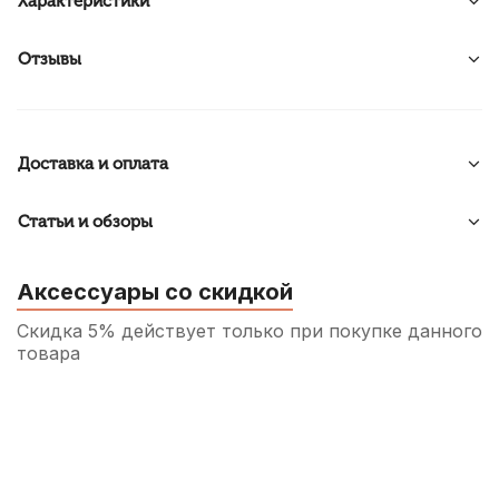
Характеристики
Отзывы
Доставка и оплата
Статьи и обзоры
Аксессуары со скидкой
Скидка 5% действует только при покупке данного
товара
Подставка для струн скрипки Josef Teller
Student No42 3/4
320
р.
304
р.
Купить