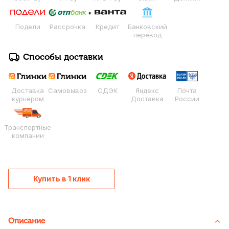
Подели
Рассрочка
Кредит
Банковский
перевод
Способы доставки
Доставка
Самовывоз
СДЭК
Яндекс
Почта
курьером
Доставка
России
Транспортные
компании
Купить в 1 клик
Описание