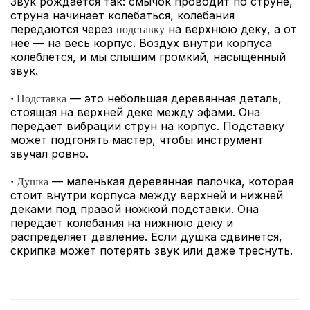
Звук рождается так: смычок проводит по струне,
струна начинает колебаться, колебания
передаются через
на верхнюю деку, а от
подставку
неё — на весь корпус. Воздух внутри корпуса
колеблется, и мы слышим громкий, насыщенный
звук.
— это небольшая деревянная деталь,
·
Подставка
стоящая на верхней деке между эфами. Она
передаёт вибрации струн на корпус. Подставку
может подгонять мастер, чтобы инструмент
звучал ровно.
— маленькая деревянная палочка, которая
·
Душка
стоит внутри корпуса между верхней и нижней
деками под правой ножкой подставки. Она
передаёт колебания на нижнюю деку и
распределяет давление. Если душка сдвинется,
скрипка может потерять звук или даже треснуть.