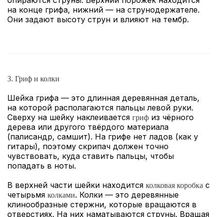
опираются струны. Верхний порожек находится
на конце грифа, нижний — на струнодержателе.
Они задают высоту струн и влияют на тембр.
3. Гриф и колки
Шейка грифа — это длинная деревянная деталь,
на которой располагаются пальцы левой руки.
Сверху на шейку наклеивается
из чёрного
гриф
дерева или другого твёрдого материала
(палисандр, самшит). На грифе нет ладов (как у
гитары), поэтому скрипач должен точно
чувствовать, куда ставить пальцы, чтобы
попадать в ноты.
В верхней части шейки находится
с
колковая коробка
четырьмя
. Колки — это деревянные
колками
клинообразные стержни, которые вращаются в
отверстиях. На них наматываются струны. Вращая