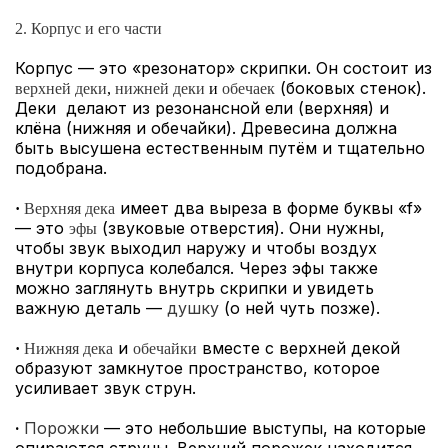
2. Корпус и его части
Корпус — это «резонатор» скрипки. Он состоит из
(боковых стенок).
верхней деки
,
нижней деки
и
обечаек
Деки делают из резонансной ели (верхняя) и
клёна (нижняя и обечайки). Древесина должна
быть высушена естественным путём и тщательно
подобрана.
имеет два выреза в форме буквы «f»
·
Верхняя дека
— это
(звуковые отверстия). Они нужны,
эфы
чтобы звук выходил наружу и чтобы воздух
внутри корпуса колебался. Через эфы также
можно заглянуть внутрь скрипки и увидеть
важную деталь —
душку
(о ней чуть позже).
и
вместе с верхней декой
·
Нижняя дека
обечайки
образуют замкнутое пространство, которое
усиливает звук струн.
·
Порожки
— это небольшие выступы, на которые