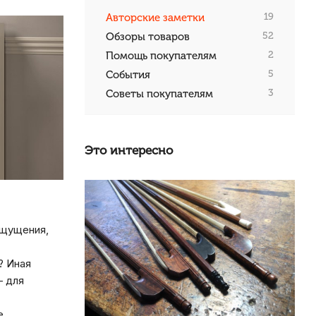
19
Авторские заметки
52
Обзоры товаров
2
Помощь покупателям
5
События
3
Советы покупателям
Это интересно
ощущения,
? Иная
– для
е