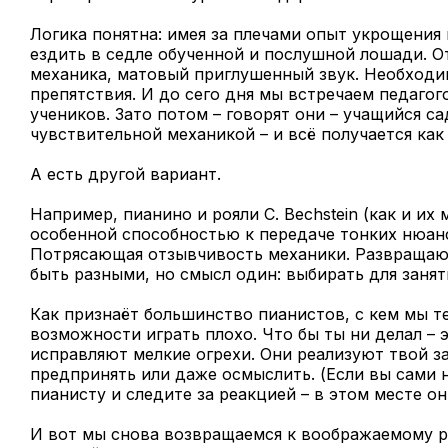
Логика понятна: имея за плечами опыт укрощения 
ездить в седле обученной и послушной лошади. О
механика, матовый приглушенный звук. Необходим
препятствия. И до сего дня мы встречаем педаго
учеников. Зато потом – говорят они – учащийся сад
чувствительной механикой – и всё получается как
А есть другой вариант.
Например, пианино и рояли C. Bechstein (как и и
особенной способностью к передаче тонких нюанс
Потрясающая отзывчивость механики. Развращающ
быть разными, но смысл один: выбирать для занят
Как признаёт большинство пианистов, с кем мы 
возможности играть плохо. Что бы ты ни делал – 
исправляют мелкие огрехи. Они реализуют твой за
предпринять или даже осмыслить. (Если вы сами 
пианисту и следите за реакцией – в этом месте он
И вот мы снова возвращаемся к воображаемому ра