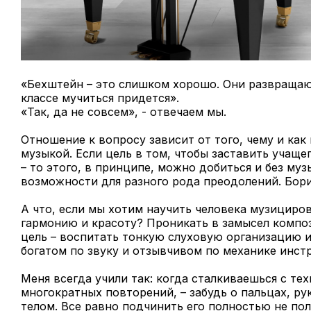
«Бехштейн – это слишком хорошо. Они развращают
классе мучиться придется».
«Так, да не совсем», - отвечаем мы.
Отношение к вопросу зависит от того, чему и как
музыкой. Если цель в том, чтобы заставить учаще
– то этого, в принципе, можно добиться и без муз
возможности для разного рода преодолений. Борис
А что, если мы хотим научить человека музициро
гармонию и красоту? Проникать в замысел композ
цель – воспитать тонкую слуховую организацию и 
богатом по звуку и отзывчивом по механике инст
Меня всегда учили так: когда сталкиваешься с те
многократных повторений, – забудь о пальцах, ру
телом. Все равно подчинить его полностью не пол