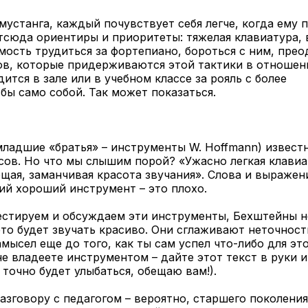
мустанга, каждый почувствует себя легче, когда ему 
тсюда ориентиры и приоритеты: тяжелая клавиатура, 
ость трудиться за фортепиано, бороться с ним, прео
гов, которые придерживаются этой тактики в отношен
ится в зале или в учебном классе за рояль с более
 бы само собой. Так может показаться.
х младшие «братья» – инструменты W. Hoffmann) извест
ов. Но что мы слышим порой? «Ужасно легкая клавиа
ая, заманчивая красота звучания». Слова и выражен
ий хороший инструмент – это плохо.
тестируем и обсуждаем эти инструменты, Бехштейны 
это будет звучать красиво. Они сглаживают неточност
мысел еще до того, как ты сам успел что-либо для эт
не владеете инструментом – дайте этот текст в руки
 точно будет улыбаться, обещаю вам!).
зговору с педагогом – вероятно, старшего поколения,