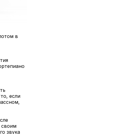
потом в
ятия
фортепиано
ть
то, если
лассном,
осле
ь своим
го звука