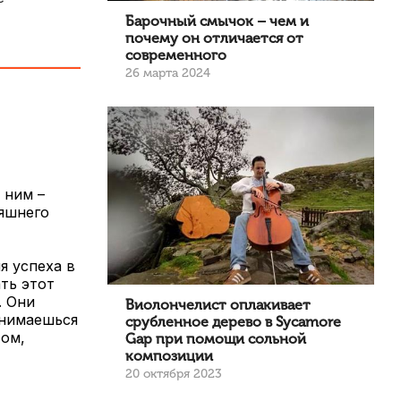
Барочный смычок – чем и
почему он отличается от
современного
26 марта 2024
 ним –
няшнего
я успеха в
ть этот
. Они
Виолончелист оплакивает
анимаешься
срубленное дерево в Sycamore
том,
Gap при помощи сольной
композиции
20 октября 2023