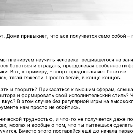
. Дома привыкнет, что все получается само собой – 
 мы планируем научить человека, решившегося на зан
гося бороться и страдать, преодолевая особенности 
ыки. Вот, к примеру, - спорт предоставляет богатые
ь, тягай тяжести. Просто бегай, в конце концов.
вать и творить? Прикасаться к высшим сферам, слыша
итора и формировать свой исполнительский стиль? Ч
вкус? В этом случае без регулярной игры на высокок
рументе нам просто не обойтись.
хнической трудностью, и что-то не получается даже п
ках, мозгах и вообще о том, что ты пытаешься сделат
учится. Вместо этого постарайся ещё до начала перво