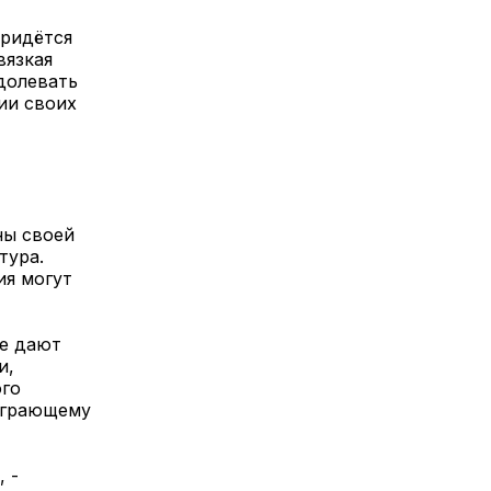
придётся
вязкая
долевать
ии своих
ны своей
тура.
ия могут
не дают
и,
ого
 играющему
 -