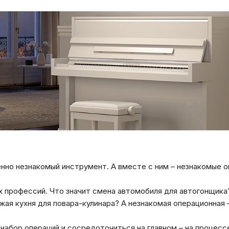
енно незнакомый инструмент. А вместе с ним – незнакомые 
х профессий. Что значит смена автомобиля для автогонщика
жая кухня для повара-кулинара? А незнакомая операционная 
набор операций и сосредоточиться на главном – на процесс