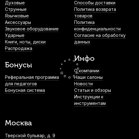
Духовые
Способы доставки
Дирижерская палочка Fleet FB-2
Струнные
Политика возврата
Язычковые
товаров
780
р.
741
р.
Купить
Аксессуары
Политика
Звуковое оборудование
конфиденциальности
Ударные
Согласие на обработку
Книги, ноты, диски
данных
Кабель акустический Soundking BUJ002,
Распродажа
Type-C - 3.5мм (гнездо), 0.15 м
Инфо
820
р.
779
р.
Купить
Бонусы
О компании
Нотный пульт Dekko JR-201 RD
Реферальная программа
Наши салоны
металлический
для педагогов
Новости
Бонусная система
Статьи и обзоры
1 100
р.
1 045
р.
Купить
Инструкции к
инструментам
Инструментальный кабель Proel
CHL100LU5, джек (моно) - джек (моно), 5
Москва
м
2 000
р.
1 900
р.
Купить
Тверской бульвар, д. 9