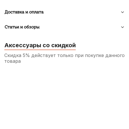
Доставка и оплата
Статьи и обзоры
Аксессуары со скидкой
Скидка 5% действует только при покупке данного
товара
Гнездо Invotone XLR3F200 XLR
100
р.
95
р.
Купить
Дирижерская палочка Fleet FB-4
350
р.
332
р.
Купить