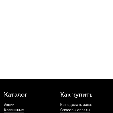
Микрофонная стойка Soundking DD040B
настольная
510
р.
484
р.
Купить
Дирижерская палочка Fleet FB-1
550
р.
522
р.
Купить
Держатель для микрофона Konig &
Meyer 85050
600
р.
570
р.
Купить
Тренажер для пальцев Flanger Extend-O-
Каталог
Как купить
Grip FA-10-BK
Акции
Как сделать заказ
610
р.
579
р.
Купить
Клавишные
Способы оплаты