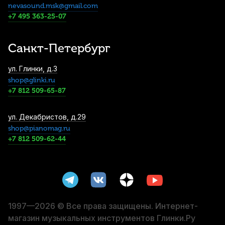
nevasound.msk@gmail.com
Метроном механический Solo S-355
+7 495 363-25-07
Brushed Silver пластиковый
2 190
р.
2 080
р.
Купить
Санкт-Петербург
Метроном механический Solo Macaron
ул. Глинки, д.3
S-320 Yellow пластиковый
shop@glinki.ru
2 290
р.
2 175
р.
Купить
+7 812 509-65-87
Дирижерская палочка Rohema Mozart 1
ул. Декабристов, д.29
Wood граб/клён 430 мм
shop@pianomag.ru
+7 812 509-62-44
3 490
р.
3 315
р.
Купить
Дирижерская палочка Rohema Spohr
граб/клён 365 мм
3 490
р.
3 315
р.
Купить
1997—2026 © Все права защищены. Интернет-
магазин музыкальных инструментов Глинки.Ру
Кейс для четырёх дирижерских палочек