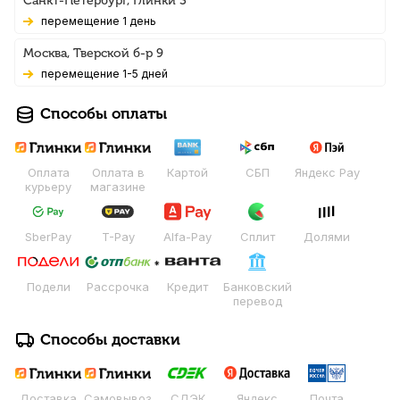
Санкт-Петербург, Глинки 3
Перемещение 1 день
Москва, Тверской б-р 9
Перемещение 1-5 дней
Способы оплаты
Оплата
Оплата в
Картой
СБП
Яндекс Pay
курьеру
магазине
SberPay
T-Pay
Alfa-Pay
Сплит
Долями
Подели
Рассрочка
Кредит
Банковский
перевод
Способы доставки
Доставка
Самовывоз
СДЭК
Яндекс
Почта