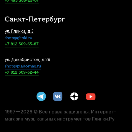
White пластиковый
+7 495 363-25-07
2 190
р.
2 080
р.
Купить
Санкт-Петербург
Цифровой метроном Solo S-200 Blue
ул. Глинки, д.3
2 190
р.
2 080
р.
Купить
shop@glinki.ru
+7 812 509-65-87
Камертон вилочный Pianissimo P1201 Ля
ул. Декабристов, д.29
(A)
shop@pianomag.ru
+7 812 509-62-44
2 200
р.
2 090
р.
Купить
Нотный пульт Kuno KM-904
металлический
2 890
р.
2 745
р.
Купить
1997—2026 © Все права защищены. Интернет-
магазин музыкальных инструментов Глинки.Ру
Дирижерская палочка Rohema Purcell
стекловолокно/пробка 340 мм