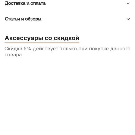
Доставка и оплата
Статьи и обзоры
Аксессуары со скидкой
Скидка 5% действует только при покупке данного
товара
Переходник Invotone RCA300MG, RCA
(штекер) - тюльпан (штекер)
140
р.
133
р.
Купить
Аудио кабель Soundking BB314-3M, джек
6.3 - 2X джек 6.3, 3 м
500
р.
475
р.
Купить