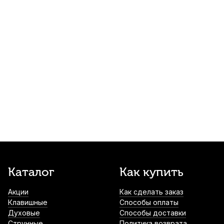
Кабель акустический Yerasov 23-1m,
джек 6.3 - джек 6.3, 1 м
580
р.
551
р.
Купить
Дирижерская палочка Fleet FB-2
780
р.
741
р.
Купить
Коммутационный кабель Dunlop MXR
DCP06J, "патч", 15 см
790
р.
750
р.
Купить
Пенал для галстука-бабочки
Каталог
Как купить
Mr.&Mrs.Bowtie большой
Акции
Как сделать заказ
1 000
р.
950
р.
Купить
Клавишные
Способы оплаты
Духовые
Способы доставки
Коммутационный кабель Shnoor Patch
Струнные
Политика возврата