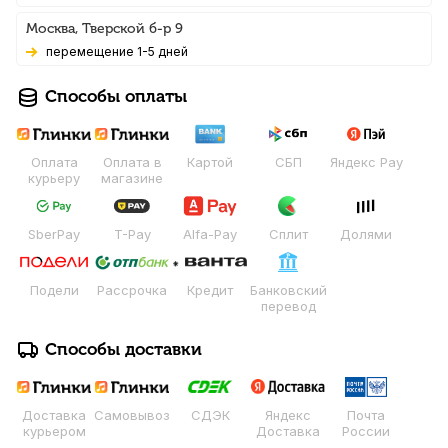
Москва, Тверской б-р 9
Перемещение 1-5 дней
Способы оплаты
Оплата
Оплата в
Картой
СБП
Яндекс Pay
курьеру
магазине
SberPay
T-Pay
Alfa-Pay
Сплит
Долями
Подели
Рассрочка
Кредит
Банковский
перевод
Способы доставки
Доставка
Самовывоз
СДЭК
Яндекс
Почта
курьером
Доставка
России