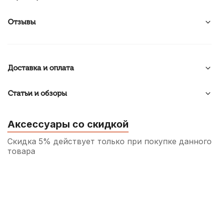
Отзывы
Доставка и оплата
Статьи и обзоры
Аксессуары со скидкой
Скидка 5% действует только при покупке данного
товара
Переходник Soundking CC308-1, джек
(моно, штекер) 6.35 мм - джек (моно,
гнездо) 3.5 мм
130
р.
123
р.
Купить