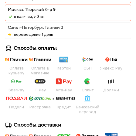
Москва, Тверской б-р 9
В наличии, > 3 шт.
Санкт-Петербург, Глинки 3
Перемещение 1 день
Способы оплаты
Оплата
Оплата в
Картой
СБП
Яндекс Pay
курьеру
магазине
SberPay
T-Pay
Alfa-Pay
Сплит
Долями
Подели
Рассрочка
Кредит
Банковский
перевод
Способы доставки