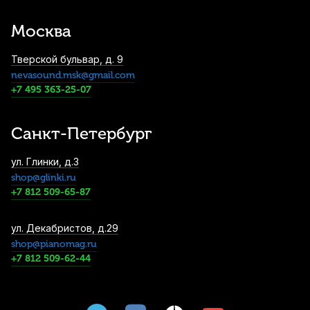
Наушники Orfeo HD 75
2 790
р.
2 650
р.
Купить
Москва
Тверской бульвар, д. 9
nevasound.msk@gmail.com
Нотный пульт Kuno KM-904
+7 495 363-25-07
металлический
2 890
р.
2 745
р.
Купить
Санкт-Петербург
Метроном механический Musedo M-20-
ул. Глинки, д.3
RD пластиковый
shop@glinki.ru
3 090
р.
2 935
р.
Купить
+7 812 509-65-87
Микрофон динамический Prodipe TT1
ул. Декабристов, д.29
Pro Lanen
shop@pianomag.ru
+7 812 509-62-44
3 240
р.
3 078
р.
Купить
Дирижерская палочка Rohema Mozart 1