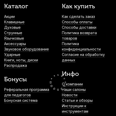
Каталог
Как купить
Аудио кабель Soundking BJJ303-1, джек
3.5 - джек 6.35, 1.5 м
Акции
Как сделать заказ
1 280
р.
1 216
р.
Купить
Клавишные
Способы оплаты
Духовые
Способы доставки
Струнные
Политика возврата
Микрофонная стойка Soundking SD146
Язычковые
настольная
товаров
Аксессуары
Политика
2 140
р.
2 033
р.
Купить
Звуковое оборудование
конфиденциальности
Ударные
Согласие на обработку
Книги, ноты, диски
данных
Сумка для нот BAROQUE'MEOW-2,
Распродажа
ваниль, размер S
Инфо
2 300
р.
2 185
р.
Купить
Бонусы
О компании
Микрофон Behringer XM8500
Реферальная программа
Наши салоны
для педагогов
Новости
2 630
р.
2 498
р.
Купить
Бонусная система
Статьи и обзоры
Инструкции к
инструментам