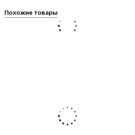
1 780
р.
1 691
р.
Купить
Похожие товары
Штекер Invotone J170 джек (моно) 6.3
мм
100
р.
95
р.
Купить
Переходник Invotone RCA300MG, RCA
(штекер) - тюльпан (штекер)
140
р.
133
р.
Купить
Переходник Soundking CC301, RCA
(гнездо) - джек (моно, штекер) 6.3 мм
140
р.
133
р.
Купить
Аудио кабель Soundking BB322-3M, джек
3.5 - джек 3.5, 3 м