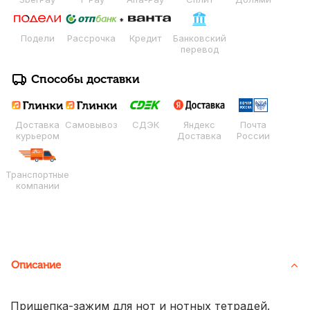
Подели
Рассрочка
Кредит
Банковский
перевод
Способы доставки
Доставка
Самовывоз
СДЭК
Яндекс
Почта
курьером
Доставка
России
Транспортные
компании
Описание
Прищепка-зажим для нот и нотных тетрадей.