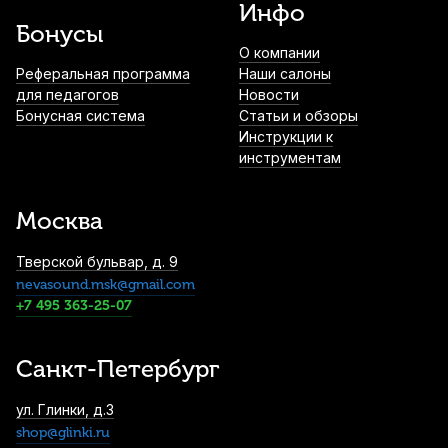
Инфо
Бонусы
О компании
Наушники Behringer HPM1100-BK
Реферальная программа
Наши салоны
1 690
р.
1 605
р.
Купить
для педагогов
Новости
Бонусная система
Статьи и обзоры
Инструкции к
инструментам
Подставка на пианино для планшета
Superfix XLT127SL
2 020
р.
1 919
р.
Купить
Москва
Тверской бульвар, д. 9
Микрофонная стойка Soundking SD005
nevasound.msk@gmail.com
2 390
р.
2 270
р.
Купить
+7 495 363-25-07
Санкт-Петербург
ул. Глинки, д.3
shop@glinki.ru