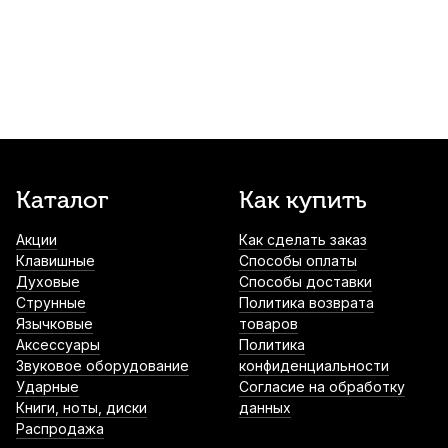
350
р.
332
р.
Купить
Аудио кабель Soundking BB314-3M, джек
6.3 - 2X джек 6.3, 3 м
500
р.
475
р.
Купить
Тренажер для пальцев Flanger Extend-O-
Каталог
Как купить
Grip FA-10-BK
610
р.
579
р.
Купить
Акции
Как сделать заказ
Клавишные
Способы оплаты
Духовые
Способы доставки
Микрофонная стойка Soundness JX-100B
Струнные
Политика возврата
1 250
р.
1 187
р.
Купить
Язычковые
товаров
Аксессуары
Политика
Звуковое оборудование
конфиденциальности
Ударные
Согласие на обработку
Светильник для нотного пульта Dekko
Книги, ноты, диски
данных
FL-9030-2
Распродажа
1 590
р.
1 510
р.
Купить