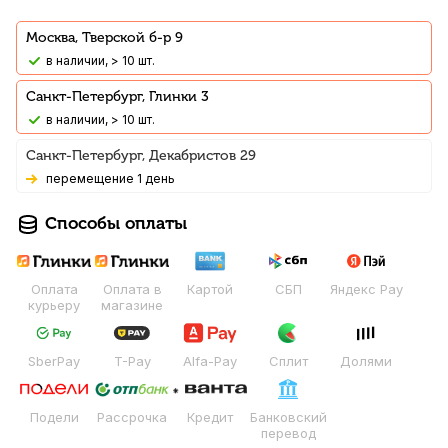
Москва, Тверской б-р 9
В наличии, > 10 шт.
Санкт-Петербург, Глинки 3
В наличии, > 10 шт.
Санкт-Петербург, Декабристов 29
Перемещение 1 день
Способы оплаты
Оплата
Оплата в
Картой
СБП
Яндекс Pay
курьеру
магазине
SberPay
T-Pay
Alfa-Pay
Сплит
Долями
Подели
Рассрочка
Кредит
Банковский
перевод