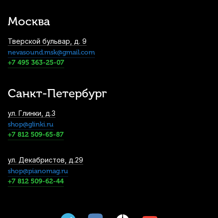
AL100 (4 шт)
Москва
4 010
р.
3 809
р.
Купить
Тверской бульвар, д. 9
nevasound.msk@gmail.com
Струны для скрипки Thomastik Spirit
SP100 1/4 (4 шт)
+7 495 363-25-07
4 200
р.
3 990
р.
Купить
Санкт-Петербург
Смычок для скрипки Stefan Poladic 11
ул. Глинки, д.3
Carbon Fiber 1/2
shop@glinki.ru
4 300
р.
4 085
р.
Купить
+7 812 509-65-87
Смычок для скрипки Stefan Poladic 11
ул. Декабристов, д.29
Carbon Fiber 4/4
shop@pianomag.ru
+7 812 509-62-44
4 300
р.
4 085
р.
Купить
Смычок для скрипки Artemis YBB-V18 4/4