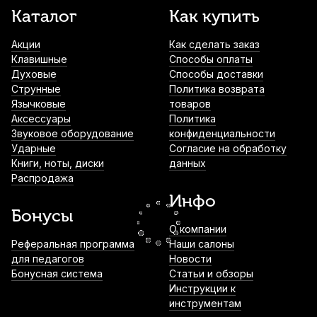
Струна для скрипки Quinta Medium Соль
Каталог
Как купить
(G) 1/2
Акции
Как сделать заказ
1 600
р.
1 520
р.
Купить
Клавишные
Способы оплаты
Духовые
Способы доставки
Струна для скрипки Quinta Medium Ля
Струнные
Политика возврата
(A)
Язычковые
товаров
Аксессуары
Политика
1 680
р.
1 596
р.
Купить
Звуковое оборудование
конфиденциальности
Ударные
Согласие на обработку
Книги, ноты, диски
данных
Струнодержатель для скрипки Wittner
Распродажа
918141 1/4
Инфо
2 850
р.
2 707
р.
Купить
Бонусы
О компании
Струна для скрипки Larsen Virtuoso
Реферальная программа
Наши салоны
Medium Ре (D)
для педагогов
Новости
Бонусная система
Статьи и обзоры
3 690
р.
3 505
р.
Купить
Инструкции к
инструментам
Струны для скрипки Thomastik Alphayue