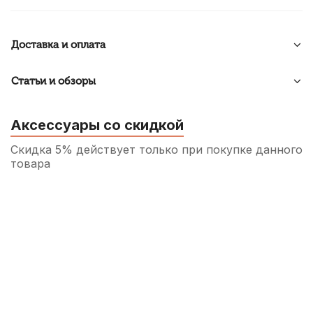
Доставка и оплата
Статьи и обзоры
Аксессуары со скидкой
Скидка 5% действует только при покупке данного
товара
Колок для скрипки WBO Swiss черное
дерево 1/8
110
р.
104
р.
Купить
Колок для скрипки WBO Parisian Eye
черное дерево 4/4