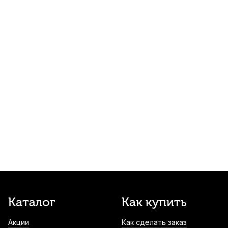
150
р.
142
р.
Купить
Струна для скрипки Larsen Tzigane
Medium Ми (E)
950
р.
902
р.
Купить
Чехол для скрипки Mazurka утепленный
1/4-1/2
1 000
р.
950
р.
Купить
Сурдина для скрипки Gewa Ton Extreme
1 200
р.
1 140
р.
Купить
Подушка для скрипки Mazurka 1/32-4/4
Каталог
Как купить
1 200
р.
1 140
р.
Купить
Акции
Как сделать заказ