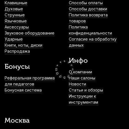
Клавишные
Способы оплаты
Духовые
Способы доставки
Струна для скрипки Pirastro Wondertone
Струнные
Политика возврата
Solo 310321 Ми (E)
Язычковые
товаров
Аксессуары
Политика
1 350
р.
1 282
р.
Купить
Звуковое оборудование
конфиденциальности
Ударные
Согласие на обработку
Книги, ноты, диски
данных
Смычок для скрипки Stefan Poladic 03
Распродажа
Rosewood 1/2
Инфо
1 400
р.
1 330
р.
Купить
Бонусы
О компании
Струна для скрипки Quinta Medium Ре
Реферальная программа
Наши салоны
(D) 1/4
для педагогов
Новости
Бонусная система
Статьи и обзоры
1 480
р.
1 406
р.
Купить
Инструкции к
инструментам
Струна для скрипки Pirastro Synoxa
413421 Соль (G)
Москва
2 680
р.
2 546
р.
Купить