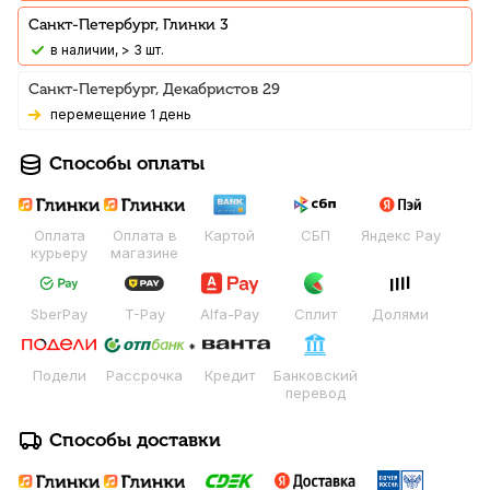
Санкт-Петербург, Глинки 3
В наличии, > 3 шт.
Санкт-Петербург, Декабристов 29
Перемещение 1 день
Способы оплаты
Оплата
Оплата в
Картой
СБП
Яндекс Pay
курьеру
магазине
SberPay
T-Pay
Alfa-Pay
Сплит
Долями
Подели
Рассрочка
Кредит
Банковский
перевод
Способы доставки