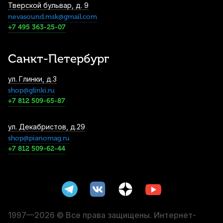
Тверской бульвар, д. 9
nevasound.msk@gmail.com
Смычок для скрипки Gewa Student OS
1/8
+7 495 363-25-07
2 760
р.
2 622
р.
Купить
Санкт-Петербург
Струна для скрипки Pirastro Obligato
ул. Глинки, д.3
411221 Ля (A)
shop@glinki.ru
3 320
р.
3 154
р.
Купить
+7 812 509-65-87
Футляр для скрипки Brahner VC-37/BKBL
ул. Декабристов, д.29
1/4
shop@pianomag.ru
+7 812 509-62-44
3 380
р.
3 211
р.
Купить
Мостик для скрипки Wolf Standard
Secondo SR43 4/4-3/4
3 980
р.
3 781
р.
Купить
1997—2026 © Все права защищены. Интернет-