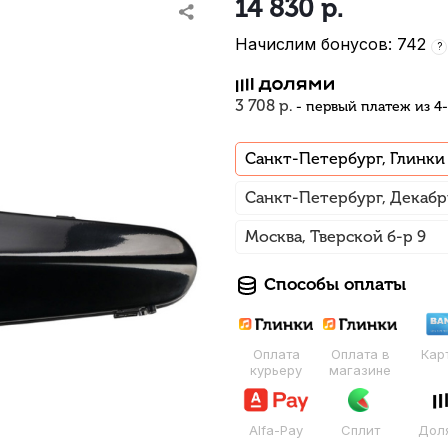
14 830
р.
Начислим бонусов: 742
?
3 708 р.
- первый платеж из 4
Санкт-Петербург, Глинки
Санкт-Петербург, Декабр
Москва, Тверской б-р 9
Способы оплаты
Оплата
Оплата в
Кар
курьеру
магазине
Alfa-Pay
Сплит
Дол