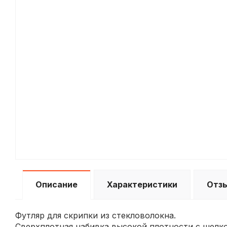
Описание
Характеристики
Отз
Футляр для скрипки из стекловолокна.
Сверхплотная набивка высокой плотности с шелк