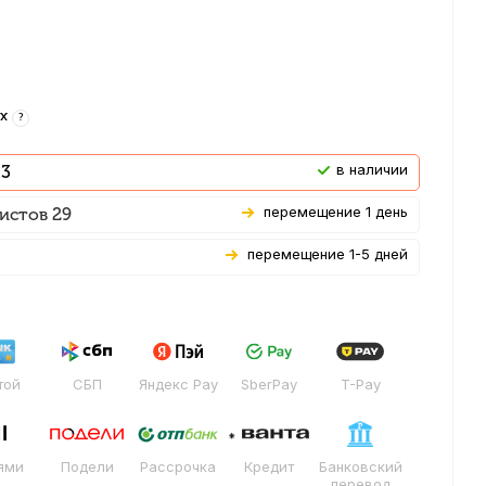
-х
?
В наличии
 3
Перемещение 1 день
истов 29
Перемещение 1-5 дней
той
СБП
Яндекс Pay
SberPay
T-Pay
ями
Подели
Рассрочка
Кредит
Банковский
перевод