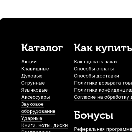
СУПЕРЦЕНА
Каталог
Как купить
Сурдина для скрипки Kapaier NO.280
Струна для скри
В наличии, > 3 шт.
Акции
Как сделать заказ
1 300
р.
Клавишные
Способы оплаты
1 235
р.
Духовые
Способы доставки
Струнные
Политика возврата тов
Язычковые
Политика конфиденциа
-5%
-5
Аксессуары
Согласие на обработку
Звуковое
оборудование
Бонусы
Ударные
Книги, ноты, диски
Реферальная программа