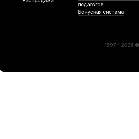
Распродажа
педагогов
Бонусная система
Струна для скрипки Quinta Velvet Light Соль (G)
Колк
В наличии
1 720
р.
1 634
р.
1997—2026 © 
-5%
-5%
Смычок для скрипки Cremona CVB-726 1/2
Струны дл
В наличии, > 3 шт.
3 050
р.