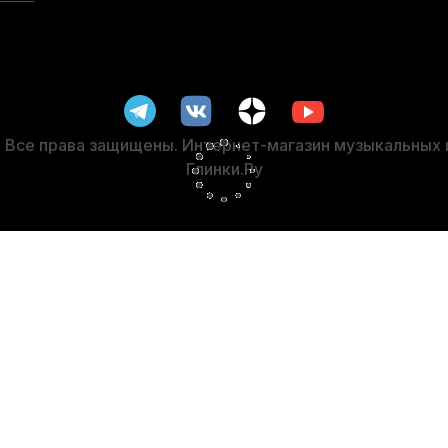
и для скрипки Dunlop HE920 композит 4/4 (4 шт)
Мостик для
В наличии
1 860
р.
1 767
р.
Все права защищены. Интернет-магазин музыкальных
Глинки.Ру
-5%
я скрипки Thomastik Spirit SP100 1/4 (4 шт)
Мостик для скрип
В наличии
4 200
р.