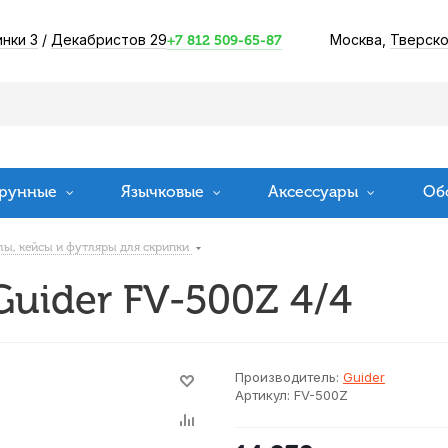
инки 3
/
Декабристов 29
Москва,
Тверско
+7 812 509-65-87
рунные
Язычковые
Аксессуары
Об
лы, кейсы и футляры для скрипки
uider FV-500Z 4/4
Производитель:
Guider
Артикул:
FV-500Z