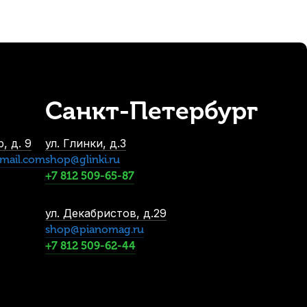
Санкт-Петербург
Quinta Medium Соль (G) 1/2
В наличии
, д. 9
ул. Глинки, д.3
 600
р.
mail.com
shop@glinki.ru
 520
р.
+7 812 509-65-87
ул. Декабристов, д.29
shop@pianomag.ru
+7 812 509-62-44