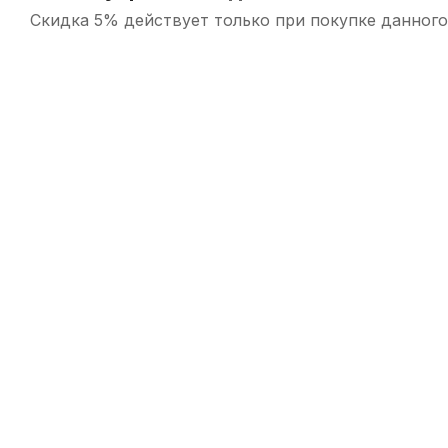
Скидка 5% действует только при покупке данного
-5%
-
Машинка для скрипки Brahner VFT-023GB 4/4-3/4
Кол
В наличии, > 10 шт.
150
р.
142
р.
-5%
-5%