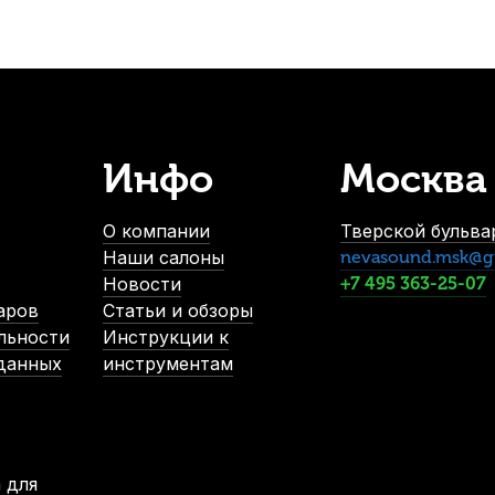
Инфо
Москва
пки Thomastik Superflexible 13 Соль (G)
Струна для скрипки 
В наличии
О компании
Тверской бульвар
1 490
р.
1
Наши салоны
nevasound.msk@g
1 415
р.
1
Новости
+7 495 363-25-07
аров
Статьи и обзоры
льности
Инструкции к
%
-5%
 данных
инструментам
 для