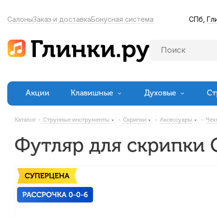
СПб,
Гл
Салоны
Заказ и доставка
Бонусная система
Акции
Клавишные
Духовые
Ст
Каталог
-
Струнные инструменты
-
Скрипки
-
Аксессуары
-
Чех
Футляр для скрипки G