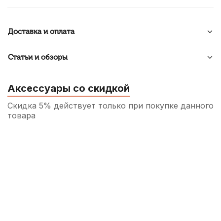
Доставка и оплата
Статьи и обзоры
Аксессуары со скидкой
Скидка 5% действует только при покупке данного
товара
Струнодержатель для скрипки Brahner
CTP-235 1/2
500
р.
475
р.
Купить
Струна для скрипки Quinta Medium Ми
(E)