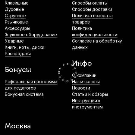
Клавишные
Способы оплаты
Духовые
Способы доставки
Струна для скрипки Quinta Velvet Light
Струнные
Политика возврата
Ля (A)
Язычковые
товаров
Аксессуары
Политика
1 620
р.
1 539
р.
Купить
Звуковое оборудование
конфиденциальности
Ударные
Согласие на обработку
Книги, ноты, диски
данных
Струны для скрипки D'Addario Debut
Распродажа
D310-4/4M (4 шт)
Инфо
1 790
р.
1 700
р.
Купить
Бонусы
О компании
Смычок для скрипки Stefan Poladic 88
Реферальная программа
Наши салоны
Brazilwood 3/4
для педагогов
Новости
Бонусная система
Статьи и обзоры
2 200
р.
2 090
р.
Купить
Инструкции к
инструментам
Смычок для скрипки Stefan Poladic 88
Brazilwood 4/4
Москва
2 200
р.
2 090
р.
Купить