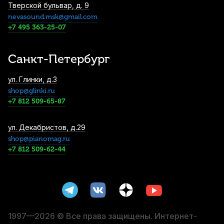
Тверской бульвар, д. 9
nevasound.msk@gmail.com
Футляр для скрипки Featherweight C-
3907 1/4
+7 495 363-25-07
2 600
р.
2 470
р.
Купить
Санкт-Петербург
Струны для скрипки Warchal Ametyst 400
ул. Глинки, д.3
1/2 (4 шт)
shop@glinki.ru
3 410
р.
3 239
р.
Купить
+7 812 509-65-87
Струна для скрипки Pirastro Tonica
ул. Декабристов, д.29
412321 Ре (D)
shop@pianomag.ru
+7 812 509-62-44
3 800
р.
3 610
р.
Купить
Струны для скрипки Thomastik Alphayue
AL100 3/4 (4 шт)
4 010
р.
3 809
р.
Купить
1997—2026 © Все права защищены. Интернет-