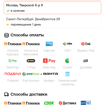
Москва, Тверской б-р 9
В наличии
Санкт-Петербург, Декабристов 29
Перемещение 1 день
Способы оплаты
Оплата
Оплата в
Картой
СБП
Яндекс Pay
курьеру
магазине
SberPay
T-Pay
Alfa-Pay
Сплит
Долями
Подели
Рассрочка
Кредит
Банковский
перевод
Способы доставки