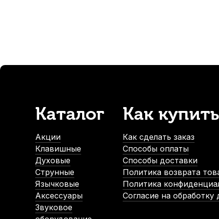
-5%
-5%
СУПЕРЦЕНА
Каталог
Как купить
Трости для кларнета Rico №2,5 Bb (3 шт)
Трость для 
В наличии, > 10 шт.
Акции
Как сделать заказ
700
р.
Клавишные
Способы оплаты
665
р.
Духовые
Способы доставки
Струнные
Политика возврата тов
Язычковые
Политика конфиденциа
-5%
-5%
Аксессуары
Согласие на обработку
Звуковое
СУПЕ