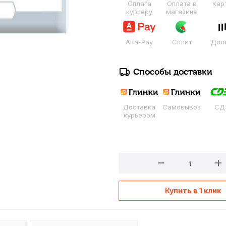
Оплата
Оплата в
Кар
курьеру
магазине
Alfa-Pay
Сплит
Дол
Способы доставки
Доставка
Самовывоз
СД
курьером
Купить в 1 клик