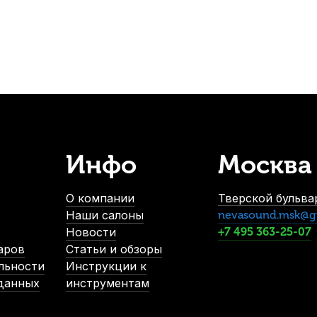
-5%
Инфо
Москва
кларнета Kuno №3 Bb пластиковая
Трости для кларнета Kuno
В наличии, > 10 шт.
В наличии,
О компании
Тверской бульвар
1 000
р.
1 500
Наши салоны
nevasound.msk@g
950
р.
1 425
Новости
+7 495 363-25-07
аров
Статьи и обзоры
льности
Инструкции к
-5%
 данных
инструментам
РЦЕНА