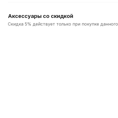
Аксессуары со скидкой
Скидка 5% действует только при покупке данного
-5%
СУПЕРЦЕНА
Трость для кларнета Fedotov Reeds Sonore №1,5 Bb
Т
В наличии, > 10 шт.
360
р.
342
р.