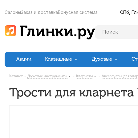
СПб,
Гл
Салоны
Заказ и доставка
Бонусная система
Акции
Клавишные
Духовые
Ст
Каталог
-
Духовые инструменты
-
Кларнеты
-
Аксессуары для кла
Трости для кларнета R