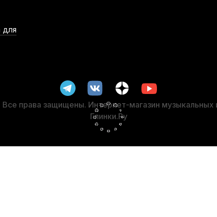
 для
рка для кларнета BG A32 микрофибра
Ремень для кларнета BG
В наличии, > 10 шт.
1 800
р.
1 710
р.
Все права защищены. Интернет-магазин музыкальных
Глинки.Ру
-5%
СУПЕРЦЕНА