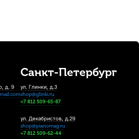
Санкт-Петербург
 Black №2,5 Bb (8 шт)
 > 10 шт.
, д. 9
ул. Глинки, д.3
р.
mail.com
shop@glinki.ru
р.
+7 812 509-65-87
ул. Декабристов, д.29
shop@pianomag.ru
+7 812 509-62-44