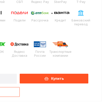
той
СБП
Яндекс Pay
SberPay
T-Pay
ями
Подели
Рассрочка
Кредит
Банковский
перевод
ЭК
Яндекс
Почта
Транспортные
Доставка
России
компании
Купить