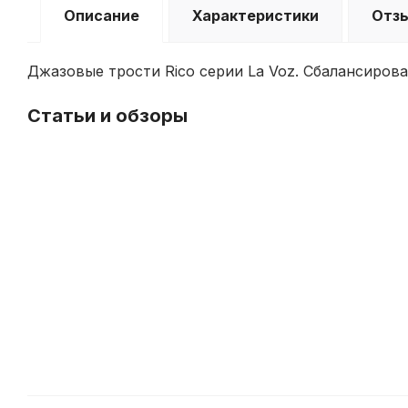
Описание
Характеристики
Отз
Джазовые трости Rico серии La Voz. Сбалансиров
Статьи и обзоры
История
и
особенности
производства
тростей
D'Addario
и
Rico