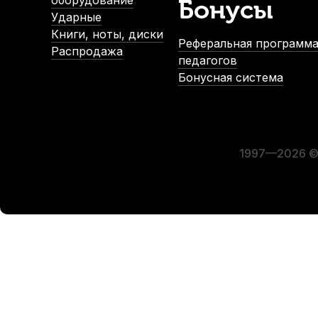
оборудование
Бонусы
Ударные
Книги, ноты, диски
Реферальная программа
Распродажа
педагогов
Бонусная система
Трости для кларнета Kuno Blue №2,5 Bb (8 шт)
Проти
В наличии, > 10 шт.
1 550
р.
1 472
р.
1997—2026 © 
-5%
СУПЕРЦЕНА