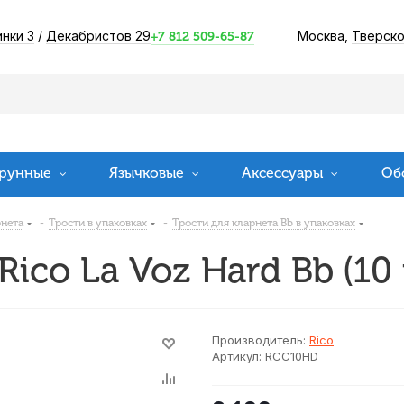
инки 3
/
Декабристов 29
Москва,
Тверско
+7 812 509-65-87
рунные
Язычковые
Аксессуары
Об
рнета
-
Трости в упаковках
-
Трости для кларнета Bb в упаковках
ico La Voz Hard Bb (10
Производитель:
Rico
Артикул:
RCC10HD