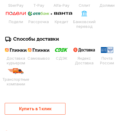
SberPay
T-Pay
Alfa-Pay
Сплит
Долями
Подели
Рассрочка
Кредит
Банковский
перевод
Способы доставки
Доставка
Самовывоз
СДЭК
Яндекс
Почта
курьером
Доставка
России
Транспортные
компании
Купить в 1 клик