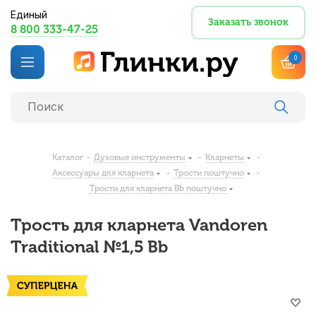
Единый
Заказать звонок
8 800 333-47-25
0
Каталог
-
Духовые инструменты
-
Кларнеты
-
Аксессуары для кларнета
-
Трости поштучно
-
Трости для кларнета Bb поштучно
Трость для кларнета Vandoren
Traditional №1,5 Bb