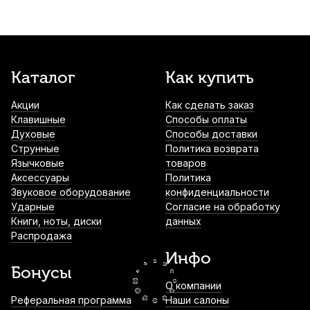
№2,5 Bb (5 шт)
1 500
р.
1 425
р.
Купить
Лигатура для кларнета Rico Bb
Каталог
Как купить
никелированная
Акции
Как сделать заказ
1 570
р.
1 491
р.
Купить
Клавишные
Способы оплаты
Духовые
Способы доставки
Накладки на мундштук Vandoren
Струнные
Политика возврата
VMCX6+ черные 0,8 мм (6 шт)
Язычковые
товаров
Аксессуары
Политика
1 690
р.
1 605
р.
Купить
Звуковое оборудование
конфиденциальности
Ударные
Согласие на обработку
Книги, ноты, диски
данных
Трость для кларнета Legere Classic №2.5
Распродажа
Bb пластиковая
Инфо
3 300
р.
3 135
р.
Купить
Бонусы
О компании
Трости для кларнета Fedotov Reeds
Реферальная программа
Наши салоны