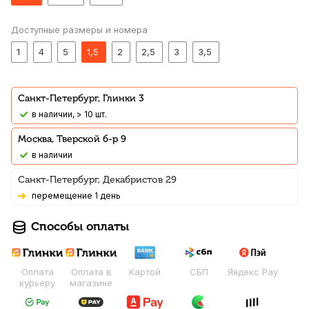
Доступные размеры и номера
1
4
5
1,5
2
2,5
3
3,5
Санкт-Петербург, Глинки 3
В наличии, > 10 шт.
Москва, Тверской б-р 9
В наличии
Санкт-Петербург, Декабристов 29
Перемещение 1 день
Способы оплаты
Оплата
Оплата в
Картой
СБП
Яндекс Pay
курьеру
магазине