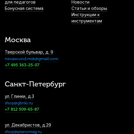
Sonore №2 Bb (10 шт)
для педагогов
Новости
Бонусная система
Статьи и обзоры
3 500
р.
3 325
р.
Купить
Инструкции к
инструментам
Трости для кларнета Fedotov Reeds
Sonore №3+ Bb (10 шт)
Москва
3 500
р.
3 325
р.
Купить
Тверской бульвар, д. 9
nevasound.msk@gmail.com
Лигатура для кларнета Rico H-Ligature
Bb металлическая с колпачком,
+7 495 363-25-07
серебряная лакировка
3 990
р.
3 790
р.
Купить
Санкт-Петербург
Трости для кларнета Vandoren Traditional
ул. Глинки, д.3
№3,5 Eb (10 шт)
shop@glinki.ru
4 500
р.
4 275
р.
Купить
+7 812 509-65-87
Трость для бас-кларнета Legere Signature
ул. Декабристов, д.29
Series №2,25 пластиковая
shop@pianomag.ru