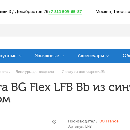
инки 3
/
Декабристов 29
Москва,
Тверско
+7 812 509-65-87
рунные
Язычковые
Аксессуары
Об
рнета
-
Лигатуры для кларнета
-
Лигатуры для кларнета Bb
а BG Flex LFB Bb из си
ом
Производитель:
BG France
Артикул:
LFB