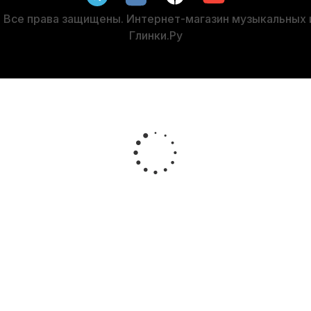
1 995
р.
Все права защищены. Интернет-магазин музыкальных
Глинки.Ру
%
-5%
СУПЕРЦЕ
ть для кларнета Legere Classic №2 Bb пластиковая
Трости дл
В наличии, > 3 шт.
3 300
р.
3 135
р.
-5%