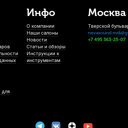
Инфо
Москва
шт)
Трость для кларнета Kuno №2 Bb пластиковая
В наличии, > 10 шт.
О компании
Тверской бульвар
1 000
р.
Наши салоны
nevasound.msk@g
950
р.
Новости
+7 495 363-25-07
аров
Статьи и обзоры
льности
Инструкции к
-5%
 данных
инструментам
 для
серебренный
Трости для кларнета Rico La Voz Medium Soft Bb
В наличии, > 3 шт.
2 100
р.