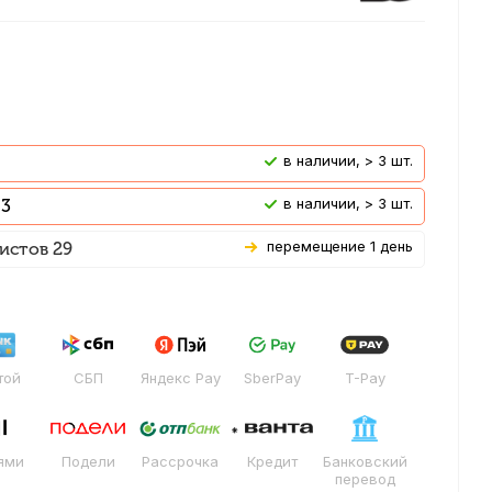
В наличии, > 3 шт.
В наличии, > 3 шт.
 3
Перемещение 1 день
истов 29
той
СБП
Яндекс Pay
SberPay
T-Pay
ями
Подели
Рассрочка
Кредит
Банковский
перевод