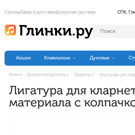
СПб,
Гл
Салоны
Заказ и доставка
Бонусная система
Акции
Клавишные
Духовые
Ст
Каталог
-
Духовые инструменты
-
Кларнеты
-
Аксессуары для кла
Лигатура для кларнет
материала с колпачк