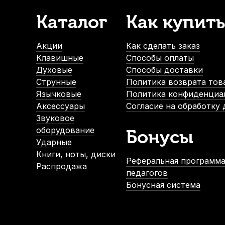
Каталог
Как купить
Накладки на мундштук Kuno желтые, широкие 0,65 мм (6 
В наличии
Акции
Как сделать заказ
790
р.
Клавишные
Способы оплаты
750
р.
Духовые
Способы доставки
Струнные
Политика возврата тов
Язычковые
Политика конфиденциа
-5%
Аксессуары
Согласие на обработку
Звуковое
оборудование
Бонусы
Ударные
Книги, ноты, диски
Реферальная программа
Распродажа
педагогов
Бонусная система
Колпачок для мундштука кларнета Bonade HB3000 Bb по
В наличии
1 350
р.