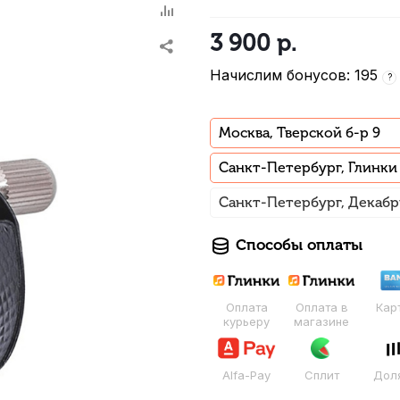
3 900
р.
Начислим бонусов: 195
?
Москва, Тверской б-р 9
Санкт-Петербург, Глинки
Санкт-Петербург, Декабр
Способы оплаты
Оплата
Оплата в
Кар
курьеру
магазине
Alfa-Pay
Сплит
Дол