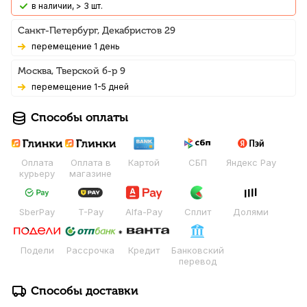
В наличии, > 3 шт.
Санкт-Петербург, Декабристов 29
Перемещение 1 день
Москва, Тверской б-р 9
Перемещение 1-5 дней
Способы оплаты
Оплата
Оплата в
Картой
СБП
Яндекс Pay
курьеру
магазине
SberPay
T-Pay
Alfa-Pay
Сплит
Долями
Подели
Рассрочка
Кредит
Банковский
перевод
Способы доставки