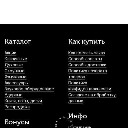
Лигатура для кларнета Brahner Eb
780
р.
741
р.
Купить
Трость для кларнета Kuno №2,75 Bb
Каталог
Как купить
пластиковая
Акции
Как сделать заказ
1 000
р.
950
р.
Купить
Клавишные
Способы оплаты
Духовые
Способы доставки
Подставка для кларнета или флейты
Струнные
Политика возврата
Brahner CLFS-003
Язычковые
товаров
Аксессуары
Политика
1 140
р.
1 083
р.
Купить
Звуковое оборудование
конфиденциальности
Ударные
Согласие на обработку
Книги, ноты, диски
данных
Ремень для кларнета Kuno 923 Bb с
Распродажа
металлическим крючком
Инфо
1 300
р.
1 235
р.
Купить
Бонусы
О компании