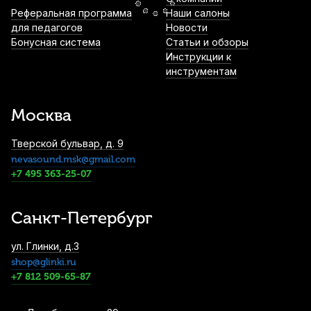
Трости для кларнета Fedotov Reeds Five
Реферальная программа
Наши салоны
№2,5 Bb (5 шт)
для педагогов
Новости
Бонусная система
Статьи и обзоры
1 500
р.
1 425
р.
Купить
Инструкции к
инструментам
Трости для кларнета Kuno Black №3 Bb (8
шт)
Москва
1 500
р.
1 425
р.
Купить
Тверской бульвар, д. 9
nevasound.msk@gmail.com
Трость для кларнета Legere Classic №2.5
Bb пластиковая
+7 495 363-25-07
3 300
р.
3 135
р.
Купить
Санкт-Петербург
Трости для кларнета D'Addario Organic
ул. Глинки, д.3
Reserve Classic №3 Bb (10 шт)
shop@glinki.ru
3 300
р.
3 135
р.
Купить
+7 812 509-65-87
Трости для кларнета Fedotov Reeds