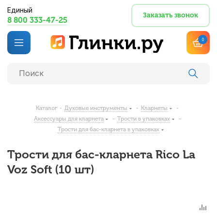
Единый
Заказать звонок
8 800 333-47-25
0
Каталог
-
Духовые инструменты
-
Кларнеты
-
Аксессуары для кларнета
-
Трости в упаковках
-
Трости для бас-кларнета в упаковках
Трости для бас-кларнета Rico La
Voz Soft (10 шт)