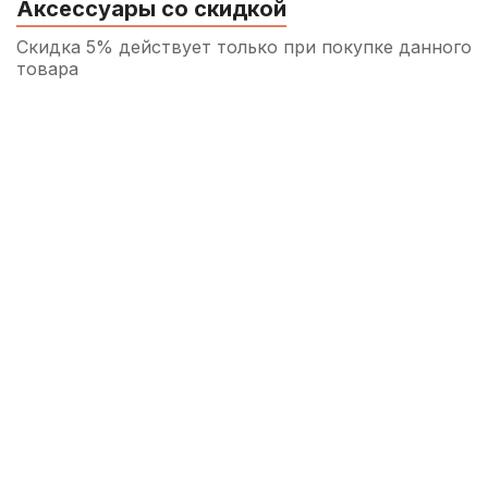
Аксессуары со скидкой
Скидка 5% действует только при покупке данного
товара
Трость для кларнета Fedotov Reeds
Ноктюрн №2,5 Bb
360
р.
342
р.
Купить
Трость для кларнета Fedotov Reeds
Allegro №3 Bb
360
р.
342
р.
Купить
Трость для кларнета Fedotov Reeds Five
№3 Bb
360
р.
342
р.
Купить