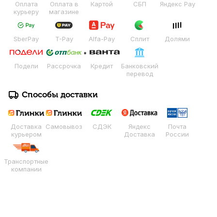
Оплата
Оплата в
Картой
СБП
Яндекс Pay
курьеру
магазине
SberPay
T-Pay
Alfa-Pay
Сплит
Долями
Подели
Рассрочка
Кредит
Банковский
перевод
Способы доставки
Доставка
Самовывоз
СДЭК
Яндекс
Почта
курьером
Доставка
России
Транспортные
компании