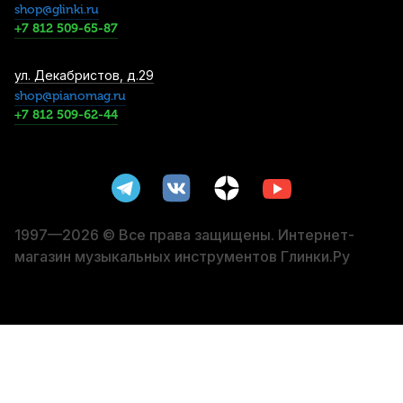
shop@glinki.ru
4 590
р.
4 360
р.
Купить
+7 812 509-65-87
Трости для кларнета Vandoren V21 №3,5+
ул. Декабристов, д.29
Bb (10 шт)
shop@pianomag.ru
+7 812 509-62-44
5 700
р.
5 415
р.
Купить
Бочонок для кларнета E. Kultygin 39,5
Grenadilla Eb
11 000
р.
10 450
р.
Купить
1997—2026 © Все права защищены. Интернет-
магазин музыкальных инструментов Глинки.Ру
Мундштук для кларнета Vandoren Profile
88 5JB Bb эбонитовый
18 100
р.
17 195
р.
Купить
Бочонок для кларнета E. Kultygin 63
Cocobolo Bb шестигранная мензура