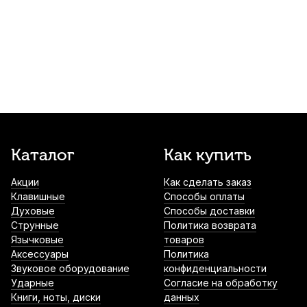
Трость для кларнета Vandoren 56 Rue
Lepic №3,5 Bb
590
р.
560
р.
Купить
Трость для кларнета Kuno №3,25 Bb
пластиковая
1 000
р.
950
р.
Купить
Трости для кларнета Rico La Voz Hard Bb
Каталог
Как купить
(10 шт)
Акции
Как сделать заказ
2 100
р.
1 995
р.
Купить
Клавишные
Способы оплаты
Духовые
Способы доставки
Лира для кларнета Brahner SDMS-440N
Струнные
Политика возврата
Bb никелированная
Язычковые
товаров
Аксессуары
Политика
2 440
р.
2 318
р.
Купить
Звуковое оборудование
конфиденциальности
Ударные
Согласие на обработку
Книги, ноты, диски
данных
Трости для кларнета Fedotov Reeds