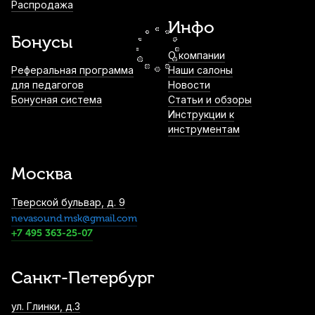
Распродажа
Allegro №2 Bb (10 шт)
Инфо
3 500
р.
3 325
р.
Купить
Бонусы
О компании
Трость для кларнета Legere Signature
Реферальная программа
Наши салоны
Series №3 Bb пластиковая
для педагогов
Новости
Бонусная система
Статьи и обзоры
4 250
р.
4 037
р.
Купить
Инструкции к
инструментам
Трости для кларнета Vandoren Traditional
№3,5 Eb (10 шт)
Москва
4 500
р.
4 275
р.
Купить
Тверской бульвар, д. 9
nevasound.msk@gmail.com
Трости для кларнета Vandoren Traditional
№1,5 Bb (10 шт)
+7 495 363-25-07
4 500
р.
4 275
р.
Купить
Санкт-Петербург
Трость для бас-кларнета Legere Signature
ул. Глинки, д.3
Series №3 пластиковая