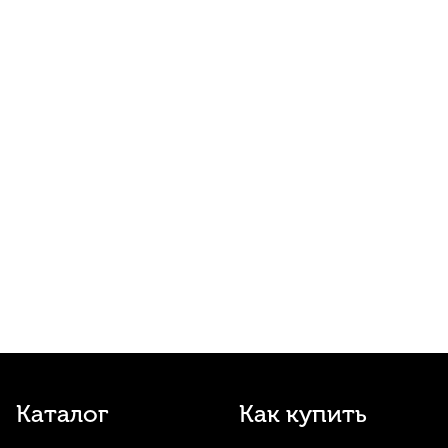
тростей
1 500
р.
1 425
р.
Купить
Стекло для шлифовки тростей Fedotov
Reeds
3 000
р.
2 850
р.
Купить
Трость для кларнета Rico №3,5 Bb
220
р.
209
р.
Купить
Трость для кларнета Fedotov Reeds
Sonore №3,5 Bb
360
р.
342
р.
Купить
Каталог
Как купить
Трость для кларнета Fedotov Reeds
Концертино №4 Bb