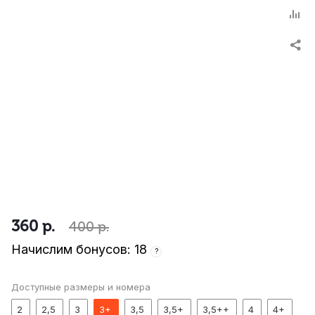
360
р.
400
р.
Начислим бонусов: 18
?
Доступные размеры и номера
2
2,5
3
3+
3,5
3,5+
3,5++
4
4+