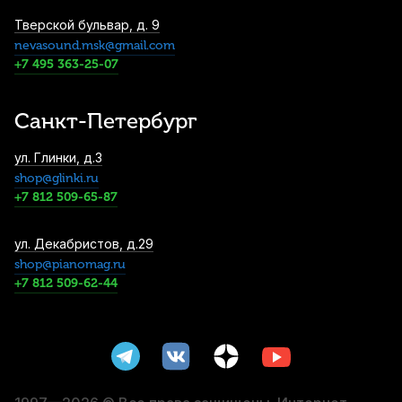
Тверской бульвар, д. 9
nevasound.msk@gmail.com
Ершик для кларнета Rico
+7 495 363-25-07
1 510
р.
1 434
р.
Купить
Санкт-Петербург
Трости для кларнета Rico La Voz Medium
ул. Глинки, д.3
Bb (10 шт)
shop@glinki.ru
2 100
р.
1 995
р.
Купить
+7 812 509-65-87
ул. Декабристов, д.29
Трости для бас-кларнета Rico Royal №4
(10 шт)
shop@pianomag.ru
+7 812 509-62-44
3 300
р.
3 135
р.
Купить
Трости для бас-кларнета Rico №2 (10 шт)
3 300
р.
3 135
р.
Купить