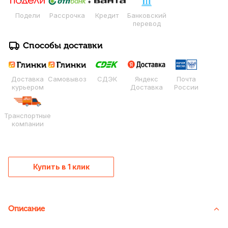
Подели
Рассрочка
Кредит
Банковский
перевод
Способы доставки
Доставка
Самовывоз
СДЭК
Яндекс
Почта
курьером
Доставка
России
Транспортные
компании
Купить в 1 клик
Описание