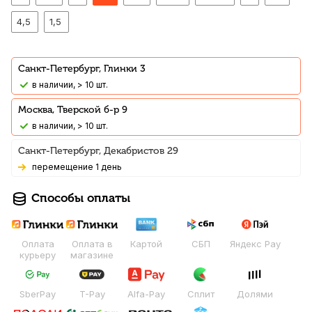
4,5
1,5
Санкт-Петербург, Глинки 3
В наличии, > 10 шт.
Москва, Тверской б-р 9
В наличии, > 10 шт.
Санкт-Петербург, Декабристов 29
Перемещение 1 день
Способы оплаты
Оплата
Оплата в
Картой
СБП
Яндекс Pay
курьеру
магазине
SberPay
T-Pay
Alfa-Pay
Сплит
Долями