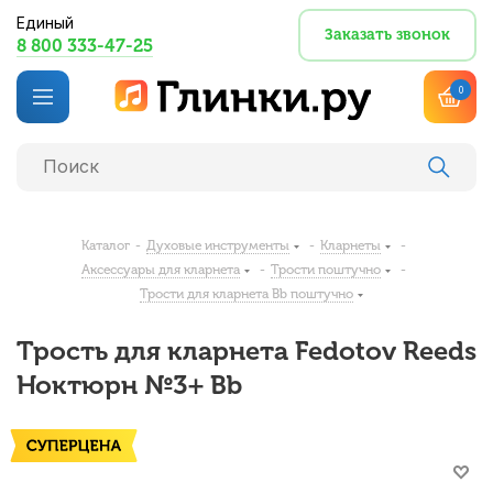
Единый
Заказать звонок
8 800 333-47-25
0
Каталог
-
Духовые инструменты
-
Кларнеты
-
Аксессуары для кларнета
-
Трости поштучно
-
Трости для кларнета Bb поштучно
Трость для кларнета Fedotov Reeds
Ноктюрн №3+ Bb