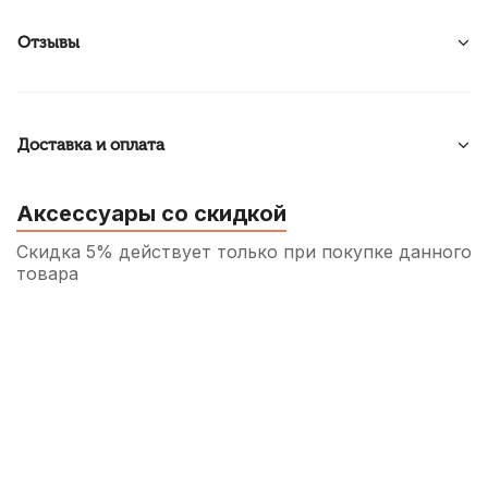
Отзывы
Доставка и оплата
Аксессуары со скидкой
Скидка 5% действует только при покупке данного
товара
Футляр для тростей кларнета, сопрано и
альт саксофона Rico Reedgard Yellow на 4
трости
750
р.
712
р.
Купить
Футляр для тростей кларнета, сопрано,
альт и тенор саксофона ClariKnight на 8