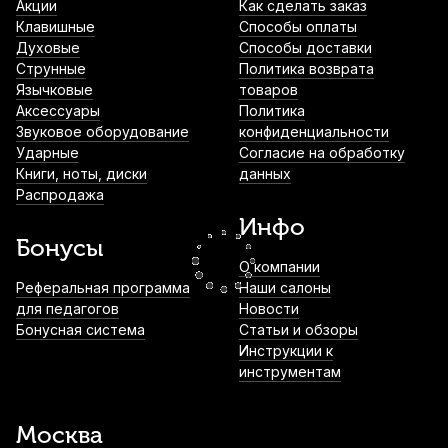
Акции
Как сделать заказ
360
р.
342
р.
Купить
Клавишные
Способы оплаты
Духовые
Способы доставки
Струнные
Политика возврата
Трость для кларнета Fedotov Reeds
Язычковые
товаров
Концертино №3,5++ Bb
Аксессуары
Политика
360
р.
342
р.
Купить
Звуковое оборудование
конфиденциальности
Ударные
Согласие на обработку
Книги, ноты, диски
данных
Трость для кларнета Fedotov Reeds Five
Распродажа
№3+ Bb
Инфо
360
р.
342
р.
Купить
Бонусы
О компании
Реферальная программа
Наши салоны
Трости для кларнета Vandoren Traditional
для педагогов
№2,5 Bb (3 шт)
Новости
Бонусная система
Статьи и обзоры
1 400
р.
1 330
р.
Купить
Инструкции к
инструментам
Трости для кларнета Fedotov Reeds Five
№2,5 Bb (5 шт)
Москва
1 500
р.
1 425
р.
Купить