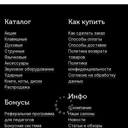
360
р.
342
р.
Купить
Трости для кларнета Rico La Voz Medium
Каталог
Как купить
Bb (10 шт)
Акции
Как сделать заказ
2 100
р.
1 995
р.
Купить
Клавишные
Способы оплаты
Духовые
Способы доставки
Лигатура для кларнета Kuno KL-955
Струнные
Политика возврата
металлическая с колпачком
Язычковые
товаров
Аксессуары
Политика
2 500
р.
2 375
р.
Купить
Звуковое оборудование
конфиденциальности
Ударные
Согласие на обработку
Книги, ноты, диски
данных
Трости для кларнета Rico Royal №3 Eb
Распродажа
(10 шт)
Инфо
2 550
р.
2 422
р.
Купить
Бонусы
О компании
Трости для кларнета Rico Grand Concert
Реферальная программа
Наши салоны
Select Evol №4,5 Bb (10 шт)
для педагогов
Новости
Бонусная система
Статьи и обзоры
3 100
р.
2 945
р.
Купить