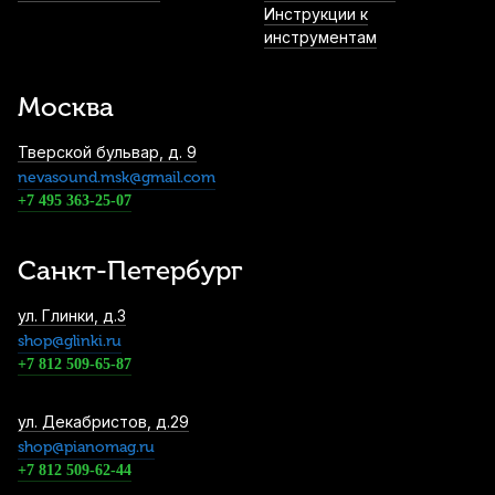
Инструкции к
инструментам
Трости для кларнета Fedotov Reeds
Ноктюрн №3+ Bb (10 шт)
Москва
3 500
р.
3 325
р.
Купить
Тверской бульвар, д. 9
nevasound.msk@gmail.com
Трость для кларнета Legere Signature
Series №3,5 Bb пластиковая
+7 495 363-25-07
3 570
р.
3 391
р.
Купить
Санкт-Петербург
Трость для бас-кларнета Legere Signature
ул. Глинки, д.3
Series №3 пластиковая
shop@glinki.ru
4 590
р.
4 360
р.
Купить
+7 812 509-65-87
Трость для бас-кларнета Legere Signature
ул. Декабристов, д.29
Series №2,25 пластиковая
shop@pianomag.ru
4 590
р.
4 360
р.
+7 812 509-62-44
Купить