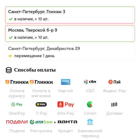
Санкт-Петербург, Глинки 3
В наличии, > 10 шт.
Москва, Тверской б-р 9
В наличии, > 10 шт.
Санкт-Петербург, Декабристов 29
Перемещение 1 день
Способы оплаты
Оплата
Оплата в
Картой
СБП
Яндекс Pay
курьеру
магазине
SberPay
T-Pay
Alfa-Pay
Сплит
Долями
Подели
Рассрочка
Кредит
Банковский
перевод