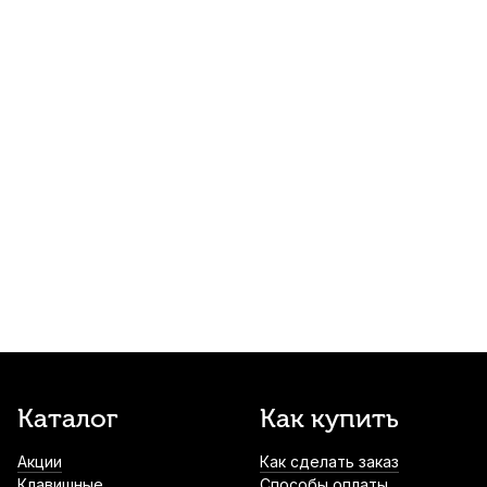
Светильник для нотного пульта Dekko
FL-1213B WH
690
р.
655
р.
Купить
Держатель мобильного телефона и
внешнего аккумулятора на стойку
Superfix XLT1204B
880
р.
836
р.
Купить
Инструментальный кабель Leem ASS-120
, джек - джек, 6,1 м
960
р.
912
р.
Купить
Каталог
Как купить
Держатель нот на стойку Superfix
XMSA113B
Акции
Как сделать заказ
1 140
р.
1 083
р.
Купить
Клавишные
Способы оплаты