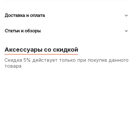
Доставка и оплата
Статьи и обзоры
Аксессуары со скидкой
Скидка 5% действует только при покупке данного
товара
Переходник Soundking CXA004, XLR
(гнездо) - 1/4" (моно, штекер)
260
р.
247
р.
Купить
Микрофонный кабель Soundking BB103-
3M, XLR (штекер) - XLR (гнездо), 3 м
520
р.
494
р.
Купить