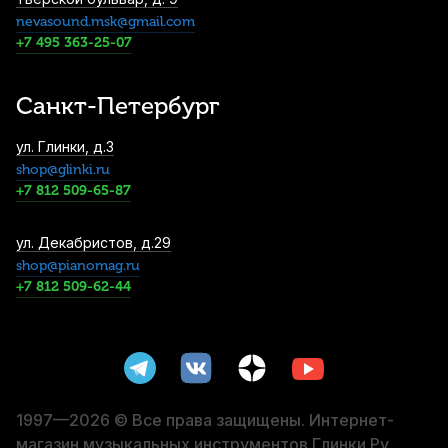
nevasound.msk@gmail.com
Тюнер Wittner GT-30
+7 495 363-25-07
2 700
р.
2 565
р.
Купить
Санкт-Петербург
Метроном механический Musedo M-20-
ул. Глинки, д.3
PK пластиковый
shop@glinki.ru
2 980
р.
2 831
р.
Купить
+7 812 509-65-87
Дирижерская палочка Rohema K-Modell
ул. Декабристов, д.29
граб/пробка 390 мм
shop@pianomag.ru
+7 812 509-62-44
3 190
р.
3 030
р.
Купить
Дирижерская палочка Rohema Purcell
стекловолокно/пробка 340 мм
3 490
р.
3 315
р.
Купить
1997—2026 © Все права защищены. Интернет-
магазин музыкальных инструментов Глинки.Ру