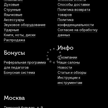
Духовые
Способы доставки
Струнные
Политика возврата
Аудио кабель Soundking BJJ301-1, джек
Язычковые
3.5 - джек 3.5, 1.5 м
товаров
Аксессуары
Политика
1 190
р.
1 130
р.
Купить
Звуковое оборудование
конфиденциальности
Ударные
Согласие на обработку
Книги, ноты, диски
данных
Аудио кабель Soundking BJJ303-1, джек
Распродажа
3.5 - джек 6.35, 1.5 м
Инфо
1 280
р.
1 216
р.
Купить
Бонусы
О компании
Цифровой метроном Solo S-200 White
Реферальная программа
Наши салоны
для педагогов
Новости
2 190
р.
2 080
р.
Купить
Бонусная система
Статьи и обзоры
Инструкции к
инструментам
Микрофон Behringer XM8500
2 630
р.
2 498
р.
Купить
Москва
Тверской бульвар, д. 9