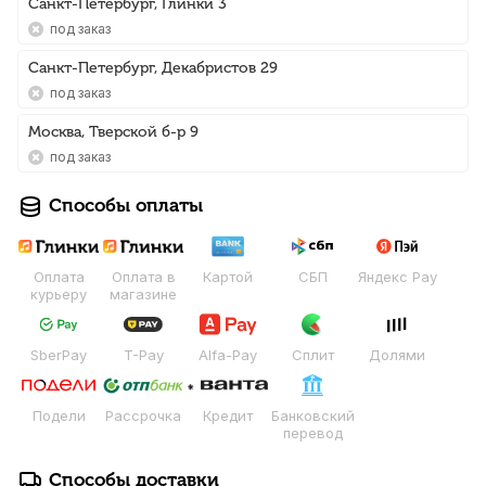
Санкт-Петербург, Глинки 3
Под заказ
Санкт-Петербург, Декабристов 29
Под заказ
Москва, Тверской б-р 9
Под заказ
Способы оплаты
Оплата
Оплата в
Картой
СБП
Яндекс Pay
курьеру
магазине
SberPay
T-Pay
Alfa-Pay
Сплит
Долями
Подели
Рассрочка
Кредит
Банковский
перевод
Способы доставки