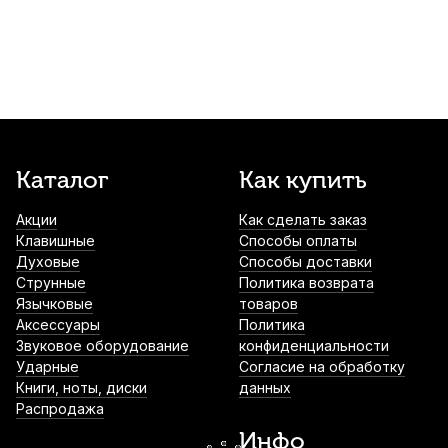
840
р.
798
р.
Купить
Барабанные палочки Promark L.A. Special
5B Wood Tip (2 шт)
900
р.
855
р.
Купить
Палочки для ксилофона Fleet XM-09 (2
Каталог
Как купить
шт)
Акции
Как сделать заказ
920
р.
874
р.
Купить
Клавишные
Способы оплаты
Духовые
Способы доставки
Чехол для барабанных палочек Mazurka
Струнные
Политика возврата
MCBP
Язычковые
товаров
Аксессуары
Политика
1 000
р.
950
р.
Купить
Звуковое оборудование
конфиденциальности
Ударные
Согласие на обработку
Книги, ноты, диски
данных
Демпферы гелевые для ударных
Распродажа
инструментов Cookiegel синий (6 шт)
Инфо
1 050
р.
997
р.
Купить