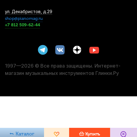
Барабанные палочки Cookie Pad 5B (2
ул. Декабристов, д.29
шт)
shop@pianomag.ru
+7 812 509-62-44
1 800
р.
1 710
р.
Купить
Чехол для барабанных палочек Hun DST-
2 черный
1 860
р.
1 767
р.
Купить
1997—2026 © Все права защищены. Интернет-
магазин музыкальных инструментов Глинки.Ру
Пэд тренировочный Cookie Pad 12S,
жесткий, 11"
2 790
р.
2 650
р.
Купить
Пэд тренировочный Cookie Pad 12Z,
мягкий, 11"
2 790
р.
2 650
р.
Купить
Каталог
Купить