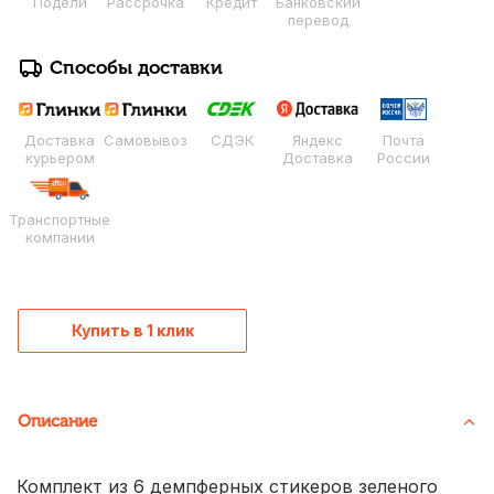
Подели
Рассрочка
Кредит
Банковский
перевод
Способы доставки
Доставка
Самовывоз
СДЭК
Яндекс
Почта
курьером
Доставка
России
Транспортные
компании
Купить в 1 клик
Описание
Комплект из 6 демпферных стикеров зеленого