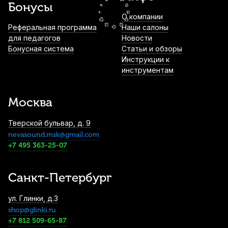
Бонусы
О компании
Демпферы гелевые для ударных
Реферальная программа
Наши салоны
инструментов Cookiegel зеленый (6 шт)
для педагогов
Новости
Бонусная система
Статьи и обзоры
1 050
р.
997
р.
Купить
Инструкции к
инструментам
Барабанные палочки Vater American
Hickory 55AA (2 шт)
Москва
1 390
р.
1 320
р.
Купить
Тверской бульвар, д. 9
nevasound.msk@gmail.com
Пэд тренировочный Flight FPAD-8
+7 495 363-25-07
1 400
р.
1 330
р.
Купить
Санкт-Петербург
Пэд тренировочный Lutner FS2 8"
ул. Глинки, д.3
1 720
р.
1 634
р.
Купить
shop@glinki.ru
+7 812 509-65-87