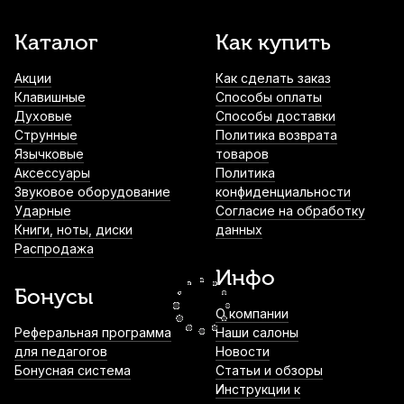
Упор для шпиля виолончели Stefan
Каталог
Как купить
Poladic 01B
Акции
Как сделать заказ
990
р.
940
р.
Купить
Клавишные
Способы оплаты
Духовые
Способы доставки
Канифоль для виолончели Hidersine
Струнные
Политика возврата
Deluxe 6C
Язычковые
товаров
Аксессуары
Политика
1 310
р.
1 244
р.
Купить
Звуковое оборудование
конфиденциальности
Ударные
Согласие на обработку
Книги, ноты, диски
данных
Сурдина для виолончели Fom
Распродажа
1 350
р.
1 282
р.
Купить
Инфо
Бонусы
О компании
Подставка для струн виолончели Josef
Реферальная программа
Наши салоны
Teller Student No3 1/4
для педагогов
Новости
Бонусная система
Статьи и обзоры
2 700
р.
2 565
р.
Купить
Инструкции к