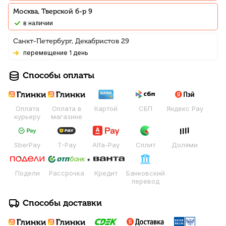
Москва, Тверской б-р 9
В наличии
Санкт-Петербург, Декабристов 29
Перемещение 1 день
Способы оплаты
Оплата
Оплата в
Картой
СБП
Яндекс Pay
курьеру
магазине
SberPay
T-Pay
Alfa-Pay
Сплит
Долями
Подели
Рассрочка
Кредит
Банковский
перевод
Способы доставки