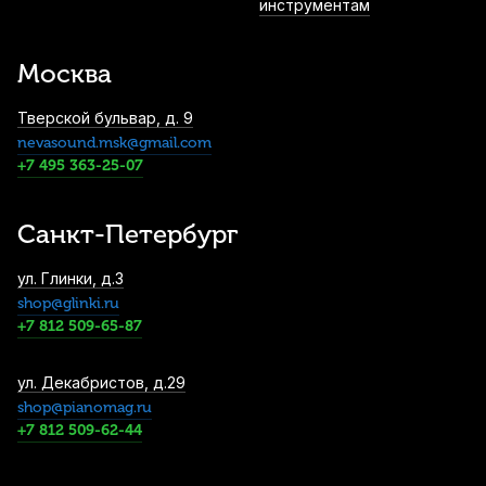
инструментам
Канифоль для виолончели Larsen
3 180
р.
3 021
р.
Купить
Москва
Тверской бульвар, д. 9
nevasound.msk@gmail.com
Струна для виолончели Pirastro
Chromcor 339440 До (C) 3/4-1/2
+7 495 363-25-07
3 470
р.
3 296
р.
Купить
Санкт-Петербург
Канифоль для виолончели Bogaro &
ул. Глинки, д.3
Clemente Stradivari
shop@glinki.ru
3 900
р.
3 705
р.
Купить
+7 812 509-65-87
Упор для шпиля виолончели Bonacchi
ул. Декабристов, д.29
Jojo
shop@pianomag.ru
+7 812 509-62-44
5 530
р.
5 253
р.
Купить