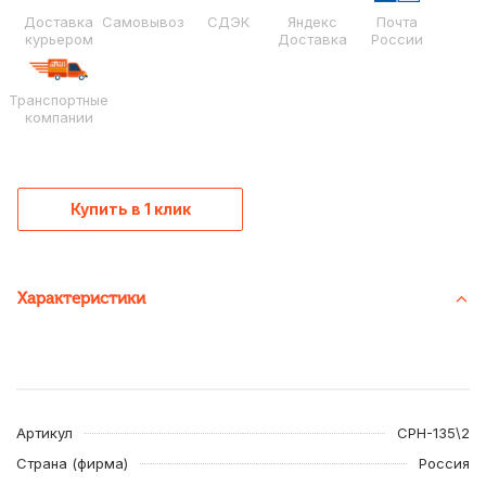
Доставка
Самовывоз
СДЭК
Яндекс
Почта
курьером
Доставка
России
Транспортные
компании
Купить в 1 клик
Характеристики
Артикул
СРН-135\2
Страна (фирма)
Россия