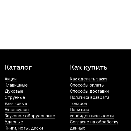
Струна для скрипки Pirastro Wondertone
Solo 310321 Ми (E)
1 350
р.
1 282
р.
Купить
Подушка для скрипки Stefan Poladic 1/8-
1/16
1 700
р.
1 615
р.
Купить
Струны для скрипки D'Addario Debut
Каталог
Как купить
D310-4/4M (4 шт)
Акции
Как сделать заказ
1 790
р.
1 700
р.
Купить
Клавишные
Способы оплаты
Духовые
Способы доставки
Мостик для скрипки Fom ME-035 4/4-3/4
Струнные
Политика возврата
Язычковые
товаров
2 500
р.
2 375
р.
Купить
Аксессуары
Политика
Звуковое оборудование
конфиденциальности
Ударные
Согласие на обработку
Книги, ноты, диски
данных
Струнодержатель для скрипки Wittner