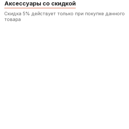
Аксессуары со скидкой
Скидка 5% действует только при покупке данного
товара
Машинка для скрипки Brahner VFT-002N
4/4-3/4
200
р.
190
р.
Купить
Жилка для скрипки Wittner 1/2
220
р.
209
р.
Купить
Струнодержатель для скрипки Brahner
EVTP-238Y 3/4
480
р.
456
р.
Купить