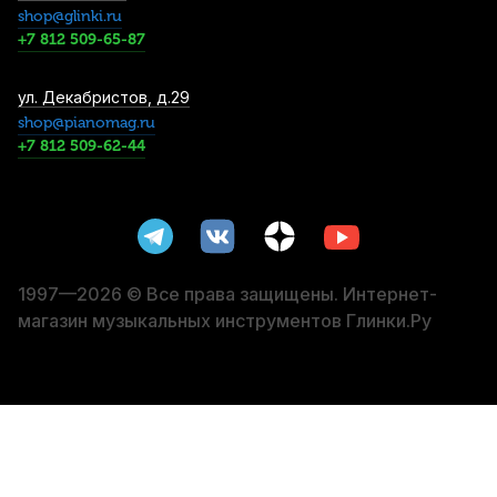
shop@glinki.ru
4 010
р.
3 809
р.
Купить
+7 812 509-65-87
Смычок для скрипки Artemis YBB-V18 4/4
ул. Декабристов, д.29
shop@pianomag.ru
6 300
р.
5 985
р.
Купить
+7 812 509-62-44
Струна для скрипки Pirastro Obligato
411321 Ре (D)
6 650
р.
6 317
р.
Купить
1997—2026 © Все права защищены. Интернет-
магазин музыкальных инструментов Глинки.Ру
Струны для скрипки Thomastik Dominant
135B (4 шт)
8 080
р.
7 676
р.
Купить
Футляр для скрипки Tononi Spadi 1/2
12 650
р.
12 017
р.
Купить