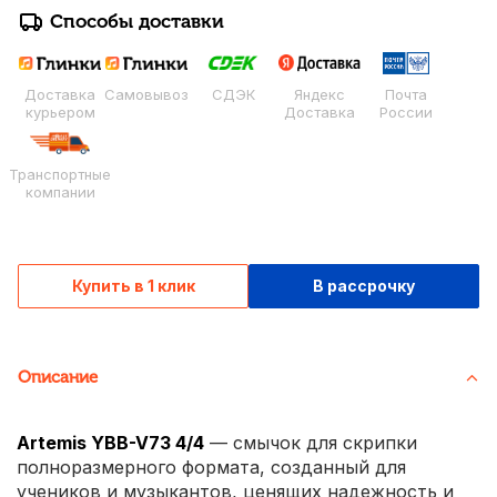
Способы доставки
Доставка
Самовывоз
СДЭК
Яндекс
Почта
курьером
Доставка
России
Транспортные
компании
Купить в 1 клик
В рассрочку
Описание
Artemis YBB-V73 4/4
— смычок для скрипки
полноразмерного формата, созданный для
учеников и музыкантов, ценящих надежность и