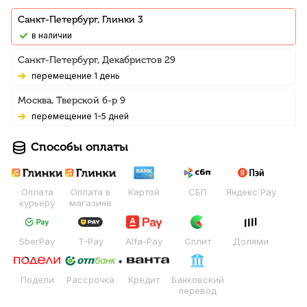
Санкт-Петербург, Глинки 3
В наличии
Санкт-Петербург, Декабристов 29
Перемещение 1 день
Москва, Тверской б-р 9
Перемещение 1-5 дней
Способы оплаты
Оплата
Оплата в
Картой
СБП
Яндекс Pay
курьеру
магазине
SberPay
T-Pay
Alfa-Pay
Сплит
Долями
Подели
Рассрочка
Кредит
Банковский
перевод