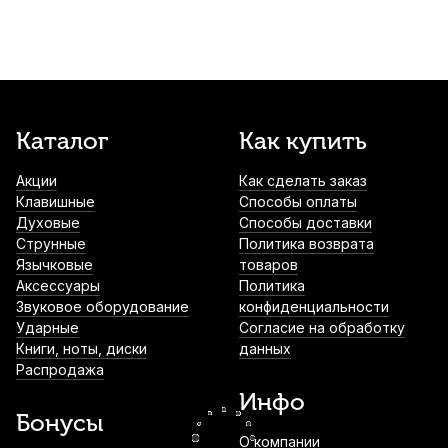
Масло для механики деревянных
духовых Kuno Medium
390
р.
370
р.
Купить
Каталог
Как купить
Ткань для полировки серебряных
поверхностей духовых Gewa
Акции
Как сделать заказ
400
р.
380
р.
Купить
Клавишные
Способы оплаты
Духовые
Способы доставки
Струнные
Политика возврата
Смазка для крон и пробки духовых La
Язычковые
товаров
Tromba F1
Аксессуары
Политика
490
р.
465
р.
Купить
Звуковое оборудование
конфиденциальности
Ударные
Согласие на обработку
Книги, ноты, диски
данных
Накладки на мундштук Kuno
Распродажа
прозрачные, широкие 0,35 мм (6 шт)
Инфо
490
р.
465
р.
Купить
Бонусы
О компании