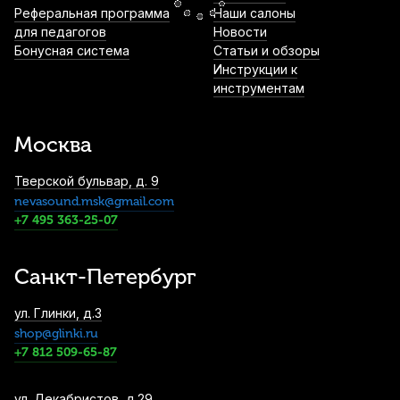
Реферальная программа
Наши салоны
Накладки на мундштук BG A10S черные,
для педагогов
узкие 0,8 мм (6 шт)
Новости
Бонусная система
Статьи и обзоры
930
р.
883
р.
Купить
Инструкции к
инструментам
Масло для клапанов медных духовых
Ultra-Pure Linkage
Москва
1 000
р.
950
р.
Купить
Тверской бульвар, д. 9
nevasound.msk@gmail.com
Протирка для мундштука и эски Mazurka
+7 495 363-25-07
микрофибра
1 050
р.
997
р.
Купить
Санкт-Петербург
Чехол для мундштука тромбона Mazurka
ул. Глинки, д.3
MCMTR
shop@glinki.ru
1 150
р.
1 092
р.
Купить
+7 812 509-65-87
ул. Декабристов, д.29
Масло для медных духовых La Tromba