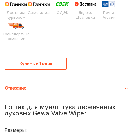
Доставка
Самовывоз
СДЭК
Яндекс
Почта
курьером
Доставка
России
Транспортные
компании
Купить в 1 клик
Описание
Ёршик для мундштука деревянных
духовых Gewa Valve Wiper
Размеры: