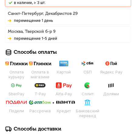
В наличии, > 3 шт.
Санкт-Петербург, Декабристов 29
Перемещение 1 день
Москва, Тверской б-р 9
Перемещение 1-5 дней
Способы оплаты
Оплата
Оплата в
Картой
СБП
Яндекс Pay
курьеру
магазине
SberPay
T-Pay
Alfa-Pay
Сплит
Долями
Подели
Рассрочка
Кредит
Банковский
перевод
Способы доставки