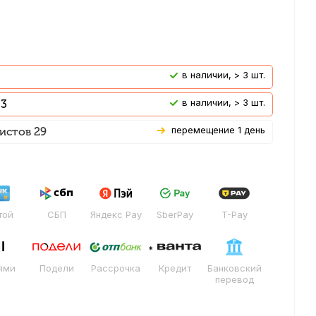
В наличии, > 3 шт.
В наличии, > 3 шт.
 3
Перемещение 1 день
истов 29
той
СБП
Яндекс Pay
SberPay
T-Pay
ями
Подели
Рассрочка
Кредит
Банковский
перевод