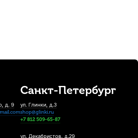
350
р.
332
р.
Санкт-Петербург
S
, д. 9
ул. Глинки, д.3
mail.com
shop@glinki.ru
+7 812 509-65-87
ул. Декабристов, д.29