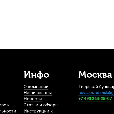
160
р.
152
р.
-5%
СУПЕРЦЕНА
Инфо
Москва
Масло для клапанов и крон медных духовых Superslick KRO-S
В наличии, > 10 шт.
О компании
Тверской бульвар
690
р.
Наши салоны
nevasound.msk@g
655
р.
Новости
+7 495 363-25-07
аров
Статьи и обзоры
льности
Инструкции к