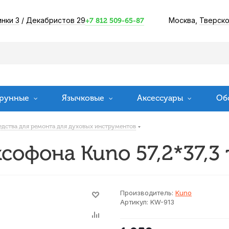
инки 3
/
Декабристов 29
Москва,
Тверско
+7 812 509-65-87
рунные
Язычковые
Аксессуары
Об
едства для ремонта для духовых инструментов
софона Kuno 57,2*37,3
Производитель:
Kuno
Артикул:
KW-913