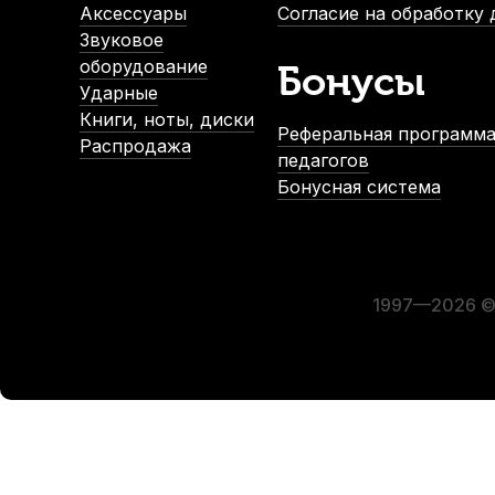
-5%
Аксессуары
Согласие на обработку
Звуковое
оборудование
Бонусы
Ударные
Книги, ноты, диски
Реферальная программа
Распродажа
педагогов
Бонусная система
Флакон-распылитель для нанесения воды на кулису тром
В наличии, > 3 шт.
790
р.
750
р.
1997—2026 © 
-5%