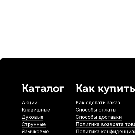
100
р.
95
р.
-5%
Каталог
Как купить
Масло для механики деревянных духовых Kuno Medium
В наличии, > 10 шт.
Акции
Как сделать заказ
390
р.
Клавишные
Способы оплаты
370
р.
Духовые
Способы доставки
Струнные
Политика возврата тов
Язычковые
Политика конфиденциа