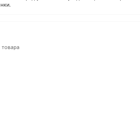
нки.
 товара
-5%
СУПЕРЦЕНА
lariKnight
Смазка для пробки деревянных духовых Rico
В наличии, > 10 шт.