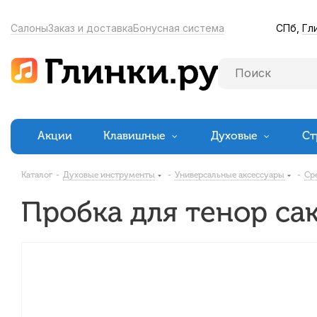
СПб,
Гл
Салоны
Заказ и доставка
Бонусная система
Акции
Клавишные
Духовые
Ст
Каталог
-
Духовые инструменты
-
Универсальные аксессуары
-
Ср
Пробка для тенор сак