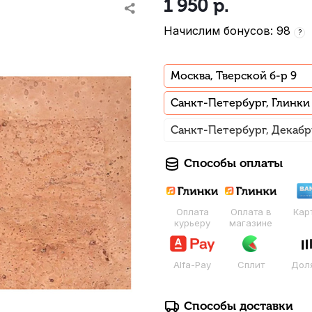
1 950
р.
Начислим бонусов: 98
?
Москва, Тверской б-р 9
Санкт-Петербург, Глинки
Санкт-Петербург, Декабр
Способы оплаты
Оплата
Оплата в
Кар
курьеру
магазине
Alfa-Pay
Сплит
Дол
Способы доставки