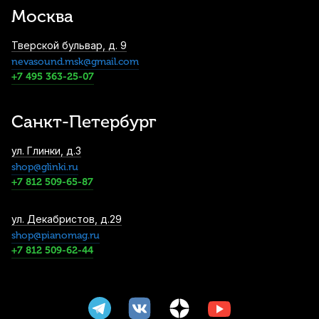
Fast Oil
Москва
1 190
р.
1 130
р.
Купить
Тверской бульвар, д. 9
nevasound.msk@gmail.com
Масло для клапанов медных духовых La
+7 495 363-25-07
Tromba T3
1 250
р.
1 187
р.
Купить
Санкт-Петербург
Масло для клапанов медных духовых La
ул. Глинки, д.3
Tromba T1
shop@glinki.ru
1 250
р.
1 187
р.
Купить
+7 812 509-65-87
Лира для трубы, тубы и тенора Gewa
ул. Декабристов, д.29
золотая лакировка
shop@pianomag.ru
+7 812 509-62-44
1 500
р.
1 425
р.
Купить
Смазка для крон медных духовых F.BRASS
1 720
р.
1 634
р.
Купить