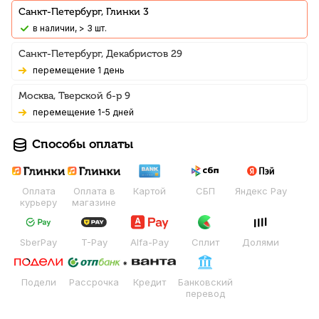
Санкт-Петербург, Глинки 3
В наличии, > 3 шт.
Санкт-Петербург, Декабристов 29
Перемещение 1 день
Москва, Тверской б-р 9
Перемещение 1-5 дней
Способы оплаты
Оплата
Оплата в
Картой
СБП
Яндекс Pay
курьеру
магазине
SberPay
T-Pay
Alfa-Pay
Сплит
Долями
Подели
Рассрочка
Кредит
Банковский
перевод