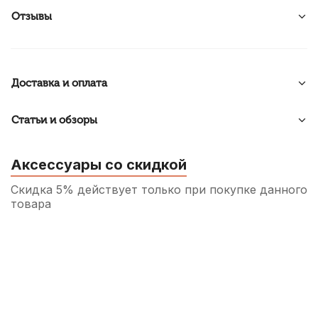
Отзывы
Доставка и оплата
Статьи и обзоры
Аксессуары со скидкой
Скидка 5% действует только при покупке данного
товара
Пружины игольчатые для ремонта
духовых инструментов Kuno 0,6 мм (5
шт)
250
р.
237
р.
Купить