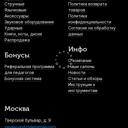
Струнные
Политика возврата
Накладки на мундштук Kuno
Язычковые
товаров
прозрачные, узкие 0,35 мм (6 шт)
Аксессуары
Политика
490
р.
465
р.
Купить
Звуковое оборудование
конфиденциальности
Ударные
Согласие на обработку
Книги, ноты, диски
данных
Чистящее средство для мундштуков
Распродажа
медных духовых Superslick Steri-Spray
спрей
Инфо
Бонусы
850
р.
807
р.
Купить
О компании
Реферальная программа
Наши салоны
Масло для деревянных духовых Conn
для педагогов
Новости
BO4105S
Бонусная система
Статьи и обзоры
860
р.
817
р.
Купить
Инструкции к
инструментам
Чехол для мундштука тромбона Mazurka
MCMTR
Москва
1 150
р.
1 092
р.
Купить
Тверской бульвар, д. 9
nevasound.msk@gmail.com