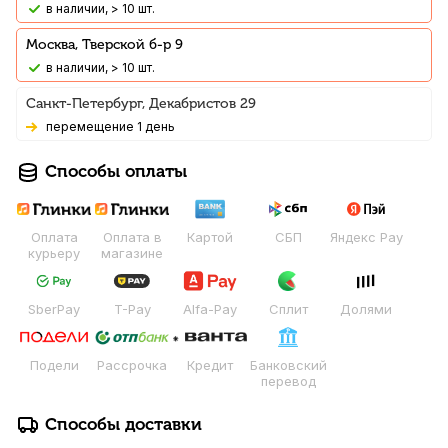
В наличии, > 10 шт.
Москва, Тверской б-р 9
В наличии, > 10 шт.
Санкт-Петербург, Декабристов 29
Перемещение 1 день
Способы оплаты
Оплата
Оплата в
Картой
СБП
Яндекс Pay
курьеру
магазине
SberPay
T-Pay
Alfa-Pay
Сплит
Долями
Подели
Рассрочка
Кредит
Банковский
перевод
Способы доставки