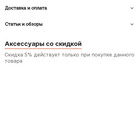
Доставка и оплата
Статьи и обзоры
Аксессуары со скидкой
Скидка 5% действует только при покупке данного
товара
Пружины игольчатые для ремонта
духовых инструментов Kuno 1,0 мм (5
шт)
250
р.
237
р.
Купить
Смазка для пробки деревянных духовых
Superslick
260
р.
247
р.
Купить