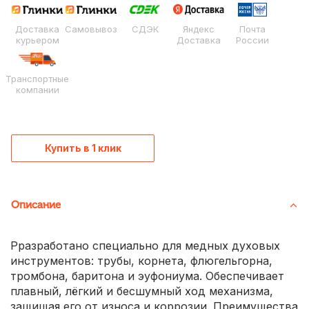
Доставка
Самовывоз
СДЭК
Яндекс
Почта
курьером
Доставка
России
Транспортные
компании
Купить в 1 клик
Описание
Рразработано специально для медных духовых
инструментов: трубы, корнета, флюгельгорна,
тромбона, баритона и эуфониума. Обеспечивает
плавный, лёгкий и бесшумный ход механизма,
защищая его от износа и коррозии. Преимущества