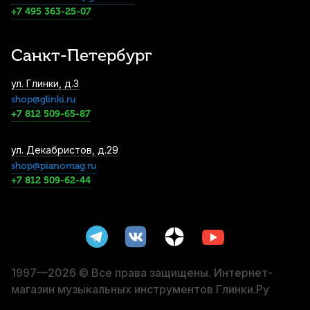
Накладки на мундштук BG A12S
+7 495 363-25-07
прозрачные, узкие 0,9 мм (6 шт)
1 230
р.
1 168
р.
Купить
Санкт-Петербург
Масло для клапанов медных духовых
ул. Глинки, д.3
F.BRASS универсальное 50 мл.
shop@glinki.ru
1 440
р.
1 368
р.
Купить
+7 812 509-65-87
ул. Декабристов, д.29
Масло для кулисы тромбона La Tromba
shop@pianomag.ru
760502
+7 812 509-62-44
1 460
р.
1 387
р.
Купить
Смазка для кулисы тромбона Vines
Biocrin Trombotine
1 490
р.
1 415
р.
Купить
1997—2026 © Все права защищены. Интернет-
магазин музыкальных инструментов Глинки.Ру
Средство для чистки и полировки