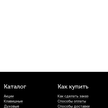
Ткань для протирки и полировки
инструмента Yamaha Polishing Cloth L
300
р.
285
р.
Купить
Масло для помповых и роторных
механизмов медных духовых Kuno
Liquid Oil Light
300
р.
285
р.
Купить
Масло для механики деревянных
духовых Kuno Medium
390
р.
370
р.
Купить
Каталог
Как купить
Накладки на мундштук Kuno черные,
узкие 0,75 мм (6 шт)
Акции
Как сделать заказ
490
р.
465
р.
Купить
Клавишные
Способы оплаты
Духовые
Способы доставки