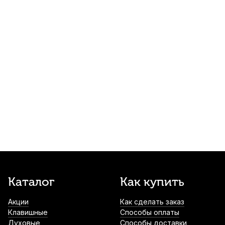
Трость для альт саксофона Vandoren Java
№1,5
570
р.
541
р.
Купить
Трость для баритон саксофона Vandoren
Zz №2,5
1 220
р.
1 159
р.
Купить
Протирка для тенор саксофона Gewa
микрофибра
1 760
р.
1 672
р.
Купить
Чехол для альт саксофона Lutner ЛСА2
Каталог
Как купить
2 180
р.
2 071
р.
Купить
Акции
Как сделать заказ
Клавишные
Способы оплаты
Духовые
Способы доставки