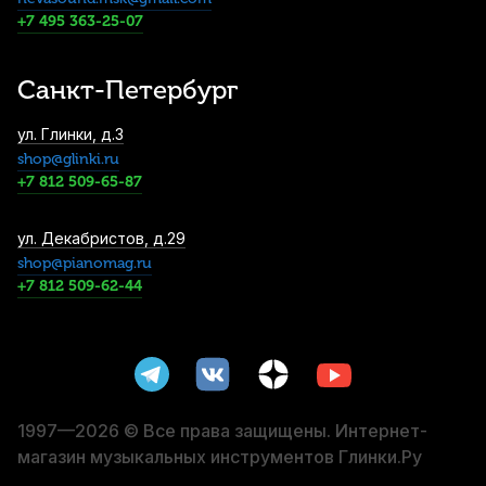
Трости для альт саксофона Fedotov
+7 495 363-25-07
Reeds Signature №2 (10 шт)
3 800
р.
3 610
р.
Купить
Санкт-Петербург
Мундштук для альт саксофона Rico
ул. Глинки, д.3
Metalite M5 композитный
shop@glinki.ru
4 080
р.
3 876
р.
Купить
+7 812 509-65-87
Трости для сопрано саксофона Vandoren
ул. Декабристов, д.29
Java №2 (10 шт)
shop@pianomag.ru
+7 812 509-62-44
4 400
р.
4 180
р.
Купить
Трость для тенор саксофона Legere
Signature Series №2,25 пластиковая
4 590
р.
4 360
р.
Купить
1997—2026 © Все права защищены. Интернет-
магазин музыкальных инструментов Глинки.Ру
Трость для тенор саксофона Legere