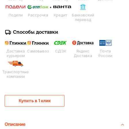
Подели
Рассрочка
Кредит
Банковский
перевод
Способы доставки
Доставка
Самовывоз
СДЭК
Яндекс
Почта
курьером
Доставка
России
Транспортные
компании
Купить в 1 клик
Описание