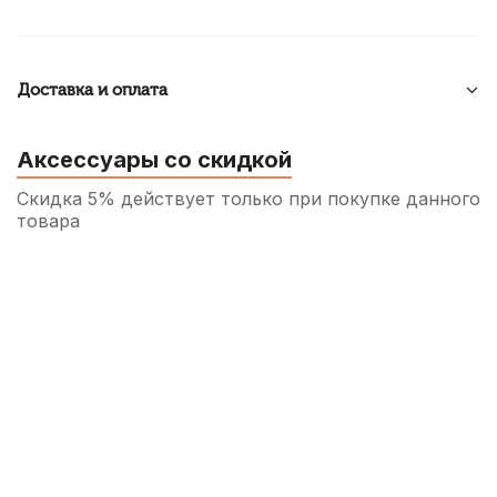
Доставка и оплата
Аксессуары со скидкой
Скидка 5% действует только при покупке данного
товара
Трость для сопрано саксофона Rico
Select Jazz filed №3M
270
р.
256
р.
Купить
Трость для тенор саксофона D'Addario
Organic Select Jazz filed №3S
480
р.
456
р.
Купить