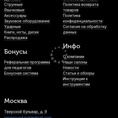
Набор тростей для альт саксофона
Струнные
Политика возврата
Vandoren Jazz Mix №2 (4 шт)
Язычковые
товаров
Аксессуары
Политика
2 400
р.
2 280
р.
Купить
Звуковое оборудование
конфиденциальности
Ударные
Согласие на обработку
Книги, ноты, диски
данных
Мундштук для сопрано саксофона Rico
Распродажа
Graftonite B3 композитный
Инфо
2 480
р.
2 356
р.
Купить
Бонусы
О компании
Лигатура для сопрано саксофона BG Flex
Реферальная программа
Наши салоны
LF J0 из синтетического материала с
для педагогов
Новости
колпачком
Бонусная система
Статьи и обзоры
Инструкции к
2 980
р.
2 831
р.
Купить
инструментам
Трость для тенор саксофона D'Addario
VENN №3.0 пластиковая
Москва
3 200
р.
3 040
р.
Купить
Тверской бульвар, д. 9
nevasound.msk@gmail.com