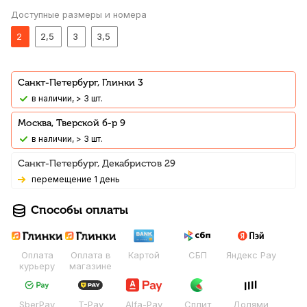
Доступные размеры и номера
2
2,5
3
3,5
Санкт-Петербург, Глинки 3
В наличии, > 3 шт.
Москва, Тверской б-р 9
В наличии, > 3 шт.
Санкт-Петербург, Декабристов 29
Перемещение 1 день
Способы оплаты
Оплата
Оплата в
Картой
СБП
Яндекс Pay
курьеру
магазине
SberPay
T-Pay
Alfa-Pay
Сплит
Долями