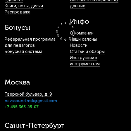
Книги, ноты, диски
данных
Лигатура для сопрано саксофона Kuno
Распродажа
KL-906M с колпачком
Инфо
2 000
р.
1 900
р.
Купить
Бонусы
О компании
Ремень для сопрано, альт и тенор
Реферальная программа
Наши салоны
саксофона Bam ST-0022 с
для педагогов
Новости
металлическим крючком
Бонусная система
Статьи и обзоры
Инструкции к
2 530
р.
2 403
р.
Купить
инструментам
Трости для тенор саксофона Rico
Plasticover №1,5 (5 шт)
Москва
3 000
р.
2 850
р.
Купить
Тверской бульвар, д. 9
nevasound.msk@gmail.com
Трости для тенор саксофона Vandoren
+7 495 363-25-07
Java Red Cut filed №1 (5 шт)
4 100
р.
3 895
р.
Купить
Санкт-Петербург