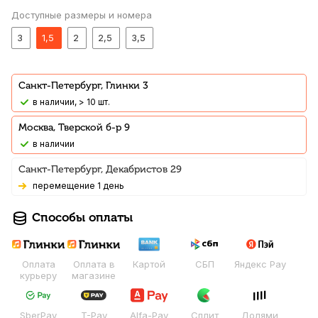
Доступные размеры и номера
3
1,5
2
2,5
3,5
Санкт-Петербург, Глинки 3
В наличии, > 10 шт.
Москва, Тверской б-р 9
В наличии
Санкт-Петербург, Декабристов 29
Перемещение 1 день
Способы оплаты
Оплата
Оплата в
Картой
СБП
Яндекс Pay
курьеру
магазине
SberPay
T-Pay
Alfa-Pay
Сплит
Долями