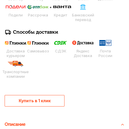
Подели
Рассрочка
Кредит
Банковский
перевод
Способы доставки
Доставка
Самовывоз
СДЭК
Яндекс
Почта
курьером
Доставка
России
Транспортные
компании
Купить в 1 клик
Описание