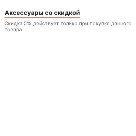
Аксессуары со скидкой
Скидка 5% действует только при покупке данного
товара
Трость для альт саксофона Rigotti Gold
Medium №3
450
р.
427
р.
Купить
Накладки на мундштук Kuno желтые,
широкие 0,4 мм (6 шт)
790
р.
750
р.
Купить
Трости для тенор саксофона Rico №3,5
(3 шт)
1 100
р.
1 045
р.
Купить