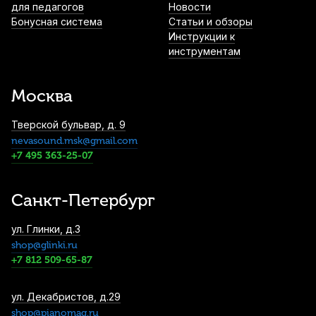
для педагогов
Новости
1 860
р.
1 767
р.
Купить
Бонусная система
Статьи и обзоры
Инструкции к
инструментам
Набор для ухода за флейтой Superslick
FLCK4
Москва
2 300
р.
2 185
р.
Купить
Тверской бульвар, д. 9
nevasound.msk@gmail.com
Упор для пальца флейтиста Thumbport
Thumb Guide черный
+7 495 363-25-07
2 590
р.
2 460
р.
Купить
Санкт-Петербург
Накладки для флейты FluteGels
ул. Глинки, д.3
3 030
р.
2 878
р.
Купить
shop@glinki.ru
+7 812 509-65-87
Кейс для флейты Kuno 911 с чехлом
ул. Декабристов, д.29
shop@pianomag.ru
3 540
р.
3 363
р.
Купить