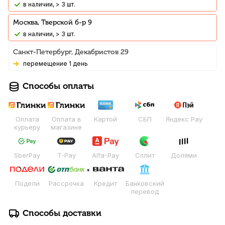
В наличии, > 3 шт.
Москва, Тверской б-р 9
В наличии, > 3 шт.
Санкт-Петербург, Декабристов 29
Перемещение 1 день
Способы оплаты
Оплата
Оплата в
Картой
СБП
Яндекс Pay
курьеру
магазине
SberPay
T-Pay
Alfa-Pay
Сплит
Долями
Подели
Рассрочка
Кредит
Банковский
перевод
Способы доставки