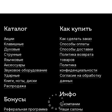
900
р.
855
р.
Купить
Протирка для флейты Kuno серая
Каталог
Как купить
900
р.
855
р.
Купить
Акции
Как сделать заказ
Клавишные
Способы оплаты
Духовые
Способы доставки
Шомпол для флейты Gewa 37
Струнные
Политика возврата
Язычковые
товаров
1 170
р.
1 111
р.
Купить
Аксессуары
Политика
Звуковое оборудование
конфиденциальности
Ударные
Согласие на обработку
Книги, ноты, диски
данных
Коврик для флейты, кларнета или гобоя
Распродажа
Mazurka
Инфо
1 400
р.
1 330
р.
Купить
Бонусы
О компании
Упор для пальца флейтиста Bo Pep 216
Реферальная программа
Наши салоны