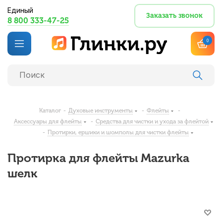
Единый
Заказать звонок
8 800 333-47-25
0
Каталог
-
Духовые инструменты
-
Флейты
-
Аксессуары для флейты
-
Средства для чистки и ухода за флейтой
-
Протирки, ершики и шомполы для чистки флейты
Протирка для флейты Mazurka
шелк