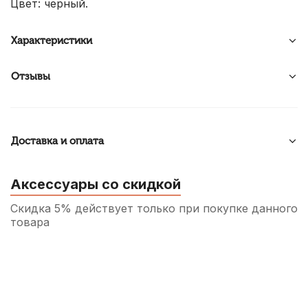
Цвет: черный.
Характеристики
Отзывы
Доставка и оплата
Аксессуары со скидкой
Скидка 5% действует только при покупке данного
товара
Комплект ремней для детского баяна
или аккордеона Лютнер LSBc-2
3 150
р.
2 992
р.
Купить