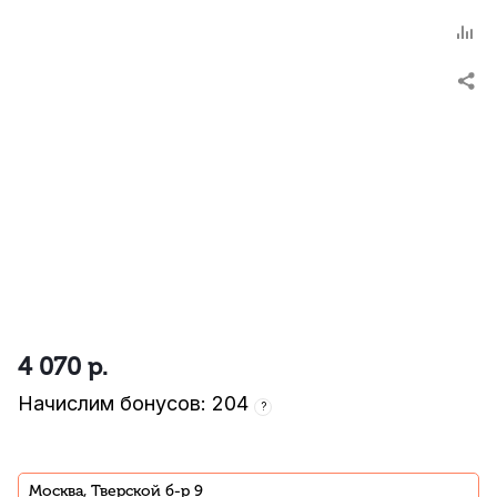
4 070
р.
Начислим бонусов: 204
?
Москва, Тверской б-р 9