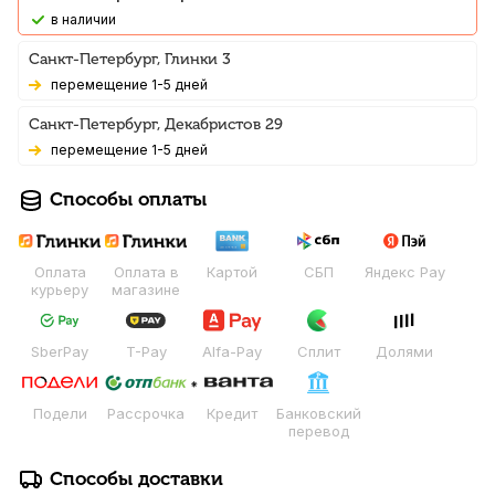
В наличии
Санкт-Петербург, Глинки 3
Перемещение 1-5 дней
Санкт-Петербург, Декабристов 29
Перемещение 1-5 дней
Способы оплаты
Оплата
Оплата в
Картой
СБП
Яндекс Pay
курьеру
магазине
SberPay
T-Pay
Alfa-Pay
Сплит
Долями
Подели
Рассрочка
Кредит
Банковский
перевод
Способы доставки