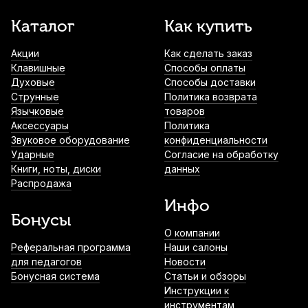
Каталог
Как купить
Комплект ремней для баяна АМС
РБК3/4-2.1
Акции
Как сделать заказ
6 640
р.
6 308
р.
Купить
Клавишные
Способы оплаты
Духовые
Способы доставки
Струнные
Политика возврата
Комплект ремней для баяна АМС
Язычковые
РБК4/4-3.1
товаров
Аксессуары
Политика
7 510
р.
7 134
р.
Купить
Звуковое оборудование
конфиденциальности
Ударные
Согласие на обработку
Книги, ноты, диски
данных
Распродажа
Инфо
Бонусы
О компании
Реферальная программа
Наши салоны
для педагогов
Новости
Бонусная система
Статьи и обзоры
Инструкции к
инструментам