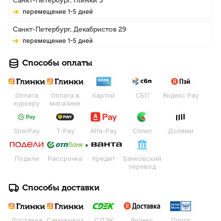
Санкт-Петербург, Глинки 3
Перемещение 1-5 дней
Санкт-Петербург, Декабристов 29
Перемещение 1-5 дней
Способы оплаты
Оплата
Оплата в
Картой
СБП
Яндекс Pay
курьеру
магазине
SberPay
T-Pay
Alfa-Pay
Сплит
Долями
Подели
Рассрочка
Кредит
Банковский
перевод
Способы доставки
Доставка
Самовывоз
СДЭК
Яндекс
Почта