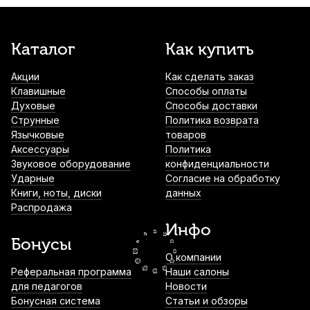
850
р.
807
р.
Купить
Чехол для барабанных палочек Mazurka
Каталог
Как купить
MCBP
Акции
Как сделать заказ
1 000
р.
950
р.
Купить
Клавишные
Способы оплаты
Духовые
Способы доставки
Демпферы гелевые для ударных
Струнные
Политика возврата
инструментов Cookiegel зеленый (6 шт)
Язычковые
товаров
Аксессуары
Политика
1 050
р.
997
р.
Купить
Звуковое оборудование
конфиденциальности
Ударные
Согласие на обработку
Книги, ноты, диски
данных
Барабанные палочки Arborea 5A Genuine
Распродажа
Hickory (2 шт)
Инфо
1 250
р.
1 187
р.
Купить
Бонусы
О компании
Барабанные палочки Arborea 5B Genuine
Реферальная программа
Наши салоны
Hickory (2 шт)
для педагогов
Новости
Бонусная система
Статьи и обзоры
1 250
р.
1 187
р.
Купить