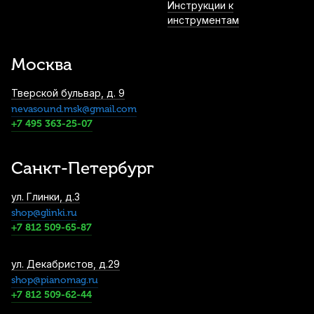
Инструкции к
инструментам
Барабанные палочки Vater American
Hickory 55AA (2 шт)
Москва
1 390
р.
1 320
р.
Купить
Тверской бульвар, д. 9
nevasound.msk@gmail.com
Пэд тренировочный Flight FPAD-8
+7 495 363-25-07
1 400
р.
1 330
р.
Купить
Санкт-Петербург
Пэд тренировочный Lutner FS2 8"
ул. Глинки, д.3
1 720
р.
1 634
р.
Купить
shop@glinki.ru
+7 812 509-65-87
Чехол для барабанных палочек Hun DST-
ул. Декабристов, д.29
2 черный
shop@pianomag.ru
+7 812 509-62-44
1 860
р.
1 767
р.
Купить