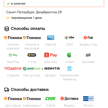
В наличии
Санкт-Петербург, Декабристов 29
Перемещение 1 день
Способы оплаты
Оплата
Оплата в
Картой
СБП
Яндекс Pay
курьеру
магазине
SberPay
T-Pay
Alfa-Pay
Сплит
Долями
Подели
Рассрочка
Кредит
Банковский
перевод
Способы доставки
Доставка
Самовывоз
СДЭК
Яндекс
Почта