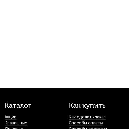
Струна для скрипки Thomastik Dominant
Pro DP01 Ми (E)
900
р.
855
р.
Купить
Смычок для скрипки Stefan Poladic 03
Rosewood 1/8
1 400
р.
1 330
р.
Купить
Смычок для скрипки Stefan Poladic 03
Rosewood 4/4
1 400
р.
1 330
р.
Купить
Колки для скрипки Dunlop HE921
Каталог
Как купить
композит 3/4 (4 шт)
Акции
Как сделать заказ
1 860
р.
1 767
р.
Купить
Клавишные
Способы оплаты
Духовые
Способы доставки