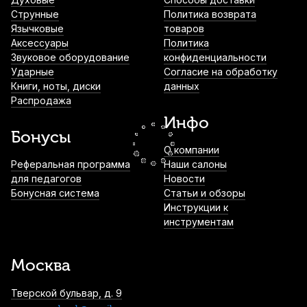
Смычок для скрипки Stefan Poladic 88
Струнные
Политика возврата
Brazilwood 3/4
Язычковые
товаров
Аксессуары
Политика
2 200
р.
2 090
р.
Купить
Звуковое оборудование
конфиденциальности
Ударные
Согласие на обработку
Книги, ноты, диски
данных
Мостик для скрипки Viva La Musica Flex
Распродажа
80FMT5 1/2-1/4
Инфо
2 540
р.
2 413
р.
Купить
Бонусы
О компании
Подставка для струн скрипки Hidersine
Реферальная программа
Наши салоны
858AM 4/4 средняя
для педагогов
Новости
Бонусная система
Статьи и обзоры
2 920
р.
2 774
р.
Купить
Инструкции к
инструментам
Струна для скрипки Larsen II Cannone Ля
(A)
Москва
3 160
р.
3 002
р.
Купить
Тверской бульвар, д. 9