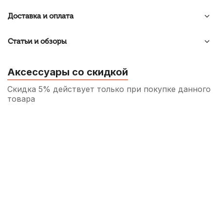
Доставка и оплата
Статьи и обзоры
Аксессуары со скидкой
Скидка 5% действует только при покупке данного
товара
Струнодержатель для скрипки Brahner
EVTP-238Y 3/4
480
р.
456
р.
Купить
Струна для скрипки Pirastro Tonica
312421 Ми (E)
850
р.
807
р.
Купить