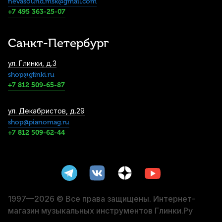
nevasound.msk@gmail.com
Струна для скрипки Thomastik Peter
Infeld PI02 Ля (A)
+7 495 363-25-07
3 240
р.
3 078
р.
Купить
Санкт-Петербург
Футляр для скрипки Brahner VC-37/BKBL
ул. Глинки, д.3
1/4
shop@glinki.ru
3 380
р.
3 211
р.
Купить
+7 812 509-65-87
Струна для скрипки Thomastik Peter
ул. Декабристов, д.29
Infeld PI04 Соль (G)
shop@pianomag.ru
+7 812 509-62-44
4 240
р.
4 028
р.
Купить
Смычок для скрипки Stefan Poladic 11
Carbon Fiber 1/4
4 300
р.
4 085
р.
Купить
1997—2026 © Все права защищены. Интернет-
магазин музыкальных инструментов Глинки.Ру
Струна для скрипки Pirastro Evah Pirazzi