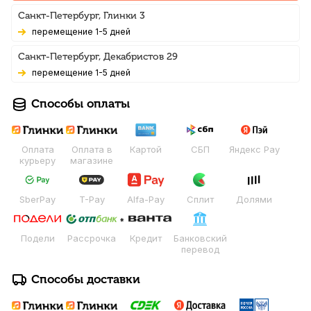
Санкт-Петербург, Глинки 3
Перемещение 1-5 дней
Санкт-Петербург, Декабристов 29
Перемещение 1-5 дней
Способы оплаты
Оплата
Оплата в
Картой
СБП
Яндекс Pay
курьеру
магазине
SberPay
T-Pay
Alfa-Pay
Сплит
Долями
Подели
Рассрочка
Кредит
Банковский
перевод
Способы доставки