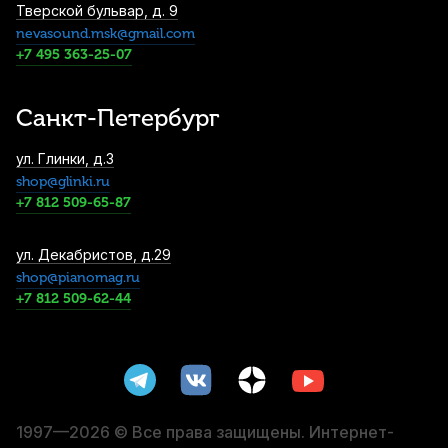
Тверской бульвар, д. 9
nevasound.msk@gmail.com
Струны для классической 7-струнной
+7 495 363-25-07
гитары Мозеръ 7C1N Normal (7 шт)
950
р.
902
р.
Купить
Санкт-Петербург
Струны для классической гитары Aquila
ул. Глинки, д.3
Ambra 2000 144C (6 шт)
shop@glinki.ru
970
р.
921
р.
Купить
+7 812 509-65-87
Чехол для классической гитары Hyper
ул. Декабристов, д.29
Bag ЧГ1210 1/2
shop@pianomag.ru
+7 812 509-62-44
1 100
р.
1 045
р.
Купить
Чехол для классической гитары Armadil
C-401
1 150
р.
1 092
р.
Купить
1997—2026 © Все права защищены. Интернет-