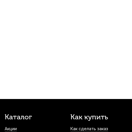
60
р.
57
р.
Купить
Медиатор для гитары Dunlop Ultex
Standard 0.60мм
70
р.
66
р.
Купить
Слайд для гитары Dadi SL-01
металлический
140
р.
133
р.
Купить
Ремень для классической гитары Hyper
Bag РГК1-БЕЖ
200
р.
190
р.
Купить
Каподастр для акустической гитары Solo
Каталог
Как купить
S-01 Deep Hydroxyl
Акции
Как сделать заказ
300
р.
285
р.
Купить