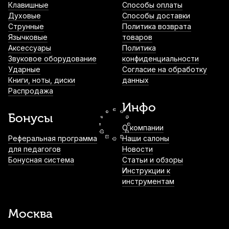
Клавишные
Способы оплаты
Духовые
Способы доставки
Ремень для акустической гитары Hyper
Струнные
Политика возврата
Bag РГА1-К
Язычковые
товаров
Аксессуары
Политика
350
р.
332
р.
Купить
Звуковое оборудование
конфиденциальности
Ударные
Согласие на обработку
Книги, ноты, диски
данных
Ремень для электрогитары Scher SGES
Распродажа
450
р.
427
р.
Купить
Инфо
Бонусы
О компании
Струны для классической гитары
Реферальная программа
Наши салоны
D'Addario Student Nylon EJ27N Normal
для педагогов
Новости
1/2 (6 шт)
Бонусная система
Статьи и обзоры
Инструкции к
580
р.
551
р.
Купить
инструментам
Каподастр для гитары Solo 3-in-1 Black
orange универсальный
Москва
600
р.
570
р.
Купить