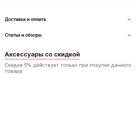
Доставка и оплата
Статьи и обзоры
Аксессуары со скидкой
Скидка 5% действует только при покупке данного
товара
Медиатор для гитары Alice AP-600E
15
р.
14
р.
Купить
Медиатор для гитары Planet Waves
Cortex 1UCT4 Medium