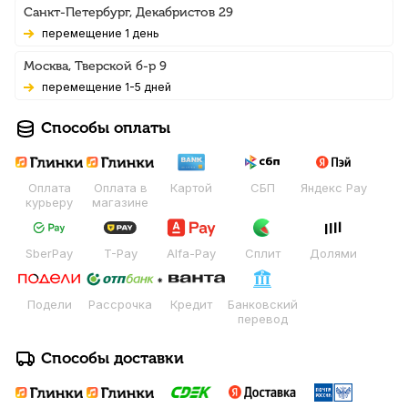
Санкт-Петербург, Декабристов 29
Перемещение 1 день
Москва, Тверской б-р 9
Перемещение 1-5 дней
Способы оплаты
Оплата
Оплата в
Картой
СБП
Яндекс Pay
курьеру
магазине
SberPay
T-Pay
Alfa-Pay
Сплит
Долями
Подели
Рассрочка
Кредит
Банковский
перевод
Способы доставки