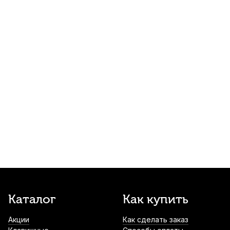
Накладки на мундштук Kuno
прозрачные, широкие 0,35 мм (6 шт)
490
р.
465
р.
Купить
Пробка для альт саксофона Kuno
56,8*37,4 толщина 1,7 мм
650
р.
617
р.
Купить
Смазка для крон валторны Paxman
Tuning Slide Grease
650
р.
617
р.
Купить
Масло для кулисы тромбона Superslick
Каталог
Как купить
700
р.
665
р.
Купить
Акции
Как сделать заказ