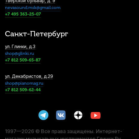
Тверской бульвар, д. 9
nevasound.msk@gmail.com
Масло для кулисы тромбона La Tromba
760502
+7 495 363-25-07
1 460
р.
1 387
р.
Купить
Санкт-Петербург
Накладки на мундштук Vandoren VMC6+
ул. Глинки, д.3
прозрачные 0,35 мм (6 шт)
shop@glinki.ru
1 700
р.
1 615
р.
Купить
+7 812 509-65-87
Пробка для альт саксофона Kuno
ул. Декабристов, д.29
54,3*35,5 толщина 1,7 мм
shop@pianomag.ru
+7 812 509-62-44
1 950
р.
1 852
р.
Купить
Пробка для тенор саксофона Kuno
57,2*37,3 толщина 1,6 мм
1 950
р.
1 852
р.
Купить
1997—2026 © Все права защищены. Интернет-
магазин музыкальных инструментов Глинки.Ру