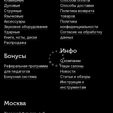
Клавишные
Способы оплаты
Духовые
Способы доставки
Накладки на мундштук Kuno желтые,
Струнные
Политика возврата
узкие 0,4 мм (6 шт)
Язычковые
товаров
Аксессуары
Политика
790
р.
750
р.
Купить
Звуковое оборудование
конфиденциальности
Ударные
Согласие на обработку
Книги, ноты, диски
данных
Накладки на мундштук Kuno желтые,
Распродажа
широкие 0,4 мм (6 шт)
Инфо
790
р.
750
р.
Купить
Бонусы
О компании
Протирка для мундштука ClariKnight
Реферальная программа
Наши салоны
для педагогов
Новости
820
р.
779
р.
Купить
Бонусная система
Статьи и обзоры
Инструкции к
инструментам
Дезодорирующее средство для ухода за
кейсом La Tromba спрей
Москва
1 000
р.
950
р.
Купить