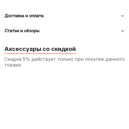
Доставка и оплата
Статьи и обзоры
Аксессуары со скидкой
Скидка 5% действует только при покупке данного
товара
Смазка для пробки деревянных духовых
Superslick
260
р.
247
р.
Купить
Накладки на мундштук Kuno черные,
узкие 0,75 мм (6 шт)
490
р.
465
р.
Купить