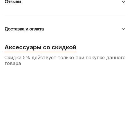
Отзывы
Доставка и оплата
Аксессуары со скидкой
Скидка 5% действует только при покупке данного
товара
Накладки на мундштук Kuno желтые,
узкие 0,65 мм (6 шт)
790
р.
750
р.
Купить
Накладки на мундштук Kuno желтые,
узкие 0,4 мм (6 шт)
790
р.
750
р.
Купить