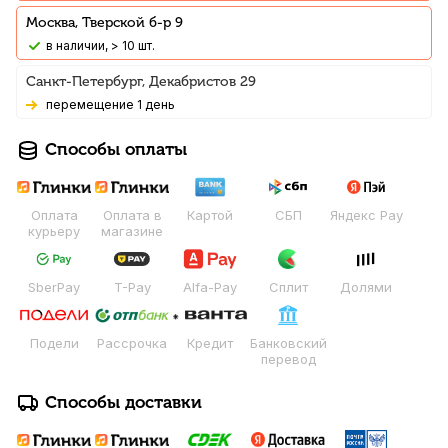
Москва, Тверской б-р 9
В наличии, > 10 шт.
Санкт-Петербург, Декабристов 29
Перемещение 1 день
Способы оплаты
Оплата
Оплата в
Картой
СБП
Яндекс Pay
курьеру
магазине
SberPay
T-Pay
Alfa-Pay
Сплит
Долями
Подели
Рассрочка
Кредит
Банковский
перевод
Способы доставки