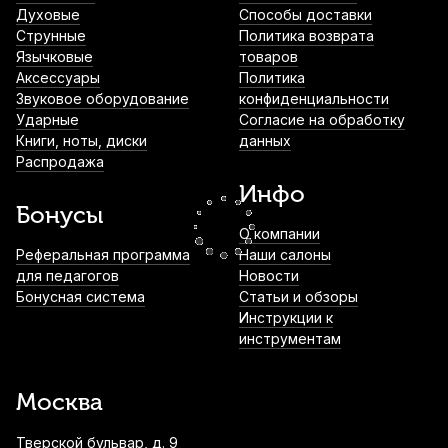
Духовые
Способы доставки
Подставка для альт и тенор саксофона
Струнные
Политика возврата
Aweda (Mostand) AMX-115
Язычковые
товаров
Аксессуары
Политика
1 800
р.
1 710
р.
Купить
Звуковое оборудование
конфиденциальности
Ударные
Согласие на обработку
Книги, ноты, диски
данных
Лигатура для альт саксофона Kuno KL-
Распродажа
907S с колпачком
Инфо
1 900
р.
1 805
р.
Купить
Бонусы
О компании
Лигатура для сопрано саксофона Kuno
Реферальная программа
Наши салоны
KL-931 металлическая с колпачком
для педагогов
Новости
Бонусная система
Статьи и обзоры
2 490
р.
2 365
р.
Купить
Инструкции к
инструментам
Трости для тенор саксофона Vandoren
V16 №4 (5 шт)
Москва
3 900
р.
3 705
р.
Купить
Тверской бульвар, д. 9