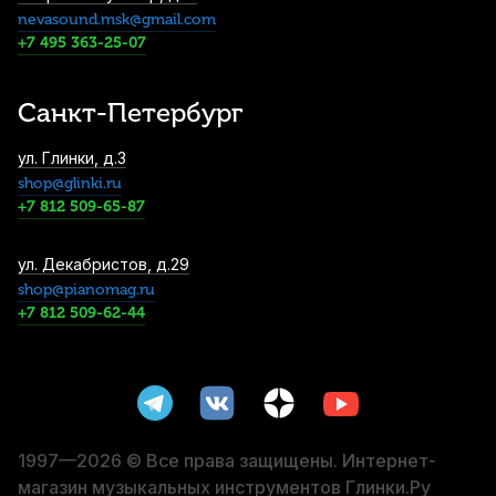
nevasound.msk@gmail.com
Трость для альт саксофона Legere French
Cut №3 пластиковая
+7 495 363-25-07
4 400
р.
4 180
р.
Купить
Санкт-Петербург
Ремень для альт и тенор саксофона BG
ул. Глинки, д.3
Lady Regular S41SH с пластиковым
shop@glinki.ru
карабином
+7 812 509-65-87
4 590
р.
4 360
р.
Купить
Подушки для баритон саксофона Kuno
ул. Декабристов, д.29
Premium
shop@pianomag.ru
+7 812 509-62-44
5 490
р.
5 215
р.
Купить
Трости для альт саксофона Vandoren Zz
№2 (10 шт)
5 500
р.
5 225
р.
Купить
1997—2026 © Все права защищены. Интернет-
магазин музыкальных инструментов Глинки.Ру