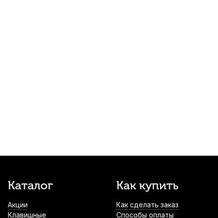
Трости для сопрано саксофона Rico №3
(3 шт)
860
р.
817
р.
Купить
Трость для альт саксофона Kuno Basic
№3,25 пластиковая
1 100
р.
1 045
р.
Купить
Трости для тенор саксофона Kuno Black
№3,5 (8 шт)
1 600
р.
1 520
р.
Купить
Лигатура для альт саксофона Kuno KL-
Каталог
Как купить
917M с колпачком
Акции
Как сделать заказ
1 700
р.
1 615
р.
Купить
Клавишные
Способы оплаты