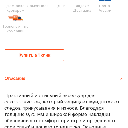
Доставка
Самовывоз
СДЭК
Яндекс
Почта
курьером
Доставка
России
Транспортные
компании
Купить в 1 клик
Описание
Практичный и стильный аксессуар для
саксофонистов, который защищает мундштук от
следов прикусывания и износа. Благодаря
толщине 0,75 мм и широкой форме накладки
обеспечивают комфорт при игре и продлевают
срок службы вашего мундштука. Основные