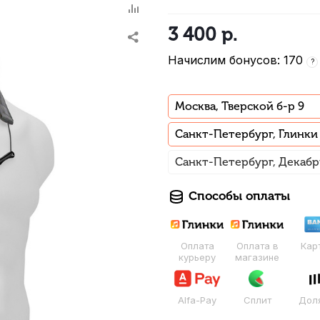
3 400
р.
Начислим бонусов: 170
?
Москва, Тверской б-р 9
Санкт-Петербург, Глинки
Санкт-Петербург, Декабр
Способы оплаты
Оплата
Оплата в
Кар
курьеру
магазине
Alfa-Pay
Сплит
Дол