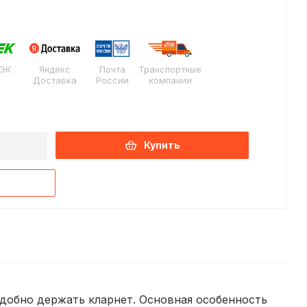
ЭК
Яндекс
Почта
Транспортные
Доставка
России
компании
Купить
добно держать кларнет. Основная особенность