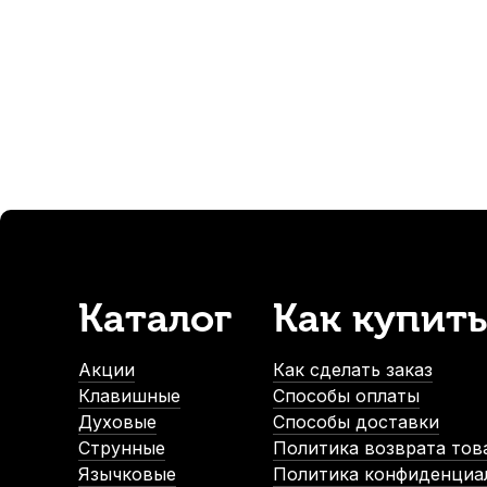
250
р.
237
р.
-5%
Каталог
Как купить
Накладка на упор для большого пальца саксофона Kuno
В наличии, > 10 шт.
Акции
Как сделать заказ
390
р.
Клавишные
Способы оплаты
370
р.
Духовые
Способы доставки
Струнные
Политика возврата тов
Язычковые
Политика конфиденциа