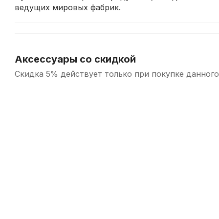
ведущих мировых фабрик.
Аксессуары со скидкой
Скидка 5% действует только при покупке данного
-5%
Трость для кларнета Rico Grand Concert Select Traditional
В наличии, > 3 шт.