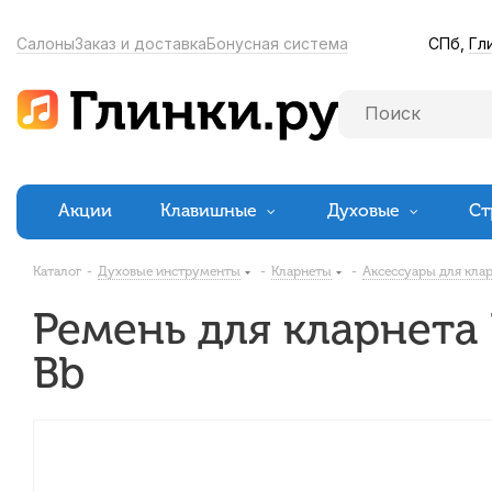
СПб,
Гл
Салоны
Заказ и доставка
Бонусная система
Акции
Клавишные
Духовые
Ст
Каталог
-
Духовые инструменты
-
Кларнеты
-
Аксессуары для кла
Ремень для кларнета 
Bb