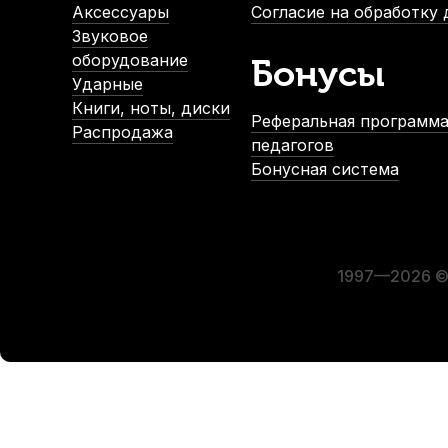
-5%
Аксессуары
Согласие на обработку
Звуковое
оборудование
Бонусы
Ударные
Книги, ноты, диски
Реферальная программа
Распродажа
педагогов
Бонусная система
Трость для кларнета Kuno Basic №2,25 Bb пластиковая
В наличии, > 10 шт.
1 000
р.
950
р.
1997—2026 © 
-5%
СУПЕРЦЕНА