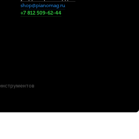
shop@pianomag.ru
+7 812 509-62-44
ларнета Kuno Blue №3,5 Bb (8 шт)
В наличии, > 10 шт.
1 550
р.
1 472
р.
 инструментов