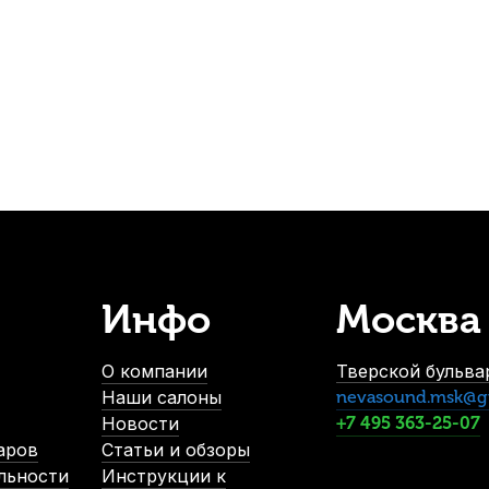
360
р.
342
р.
-5%
Инфо
Москва
Накладки на мундштук Kuno желтые, широкие 0,65 мм (6 шт)
В наличии
О компании
Тверской бульвар
790
р.
Наши салоны
nevasound.msk@g
750
р.
Новости
+7 495 363-25-07
аров
Статьи и обзоры
льности
Инструкции к