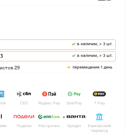
В наличии, > 3 шт.
В наличии, > 3 шт.
 3
Перемещение 1 день
истов 29
той
СБП
Яндекс Pay
SberPay
T-Pay
ями
Подели
Рассрочка
Кредит
Банковский
перевод