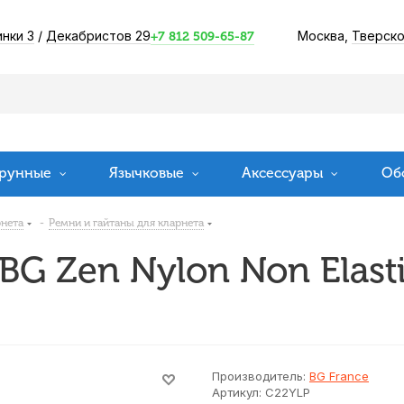
инки 3
/
Декабристов 29
Москва,
Тверско
+7 812 509-65-87
рунные
Язычковые
Аксессуары
Об
рнета
-
Ремни и гайтаны для кларнета
BG Zen Nylon Non Elasti
Производитель:
BG France
Артикул:
C22YLP