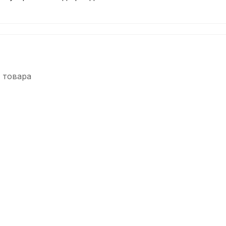
 товара
-5%
СУПЕРЦЕНА
 №3 Bb
Трость для кларнета Fedotov Reeds Sonore №3+ Bb
В наличии, > 10 шт.